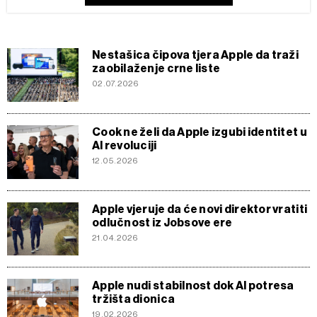
Nestašica čipova tjera Apple da traži
zaobilaženje crne liste
02.07.2026
Cook ne želi da Apple izgubi identitet u
AI revoluciji
12.05.2026
Apple vjeruje da će novi direktor vratiti
odlučnost iz Jobsove ere
21.04.2026
Apple nudi stabilnost dok AI potresa
tržišta dionica
19.02.2026