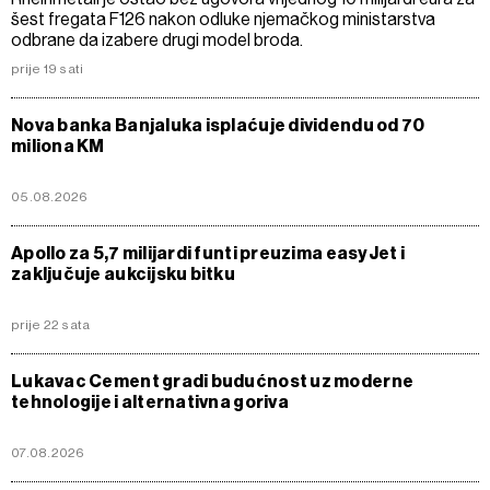
šest fregata F126 nakon odluke njemačkog ministarstva
odbrane da izabere drugi model broda.
prije 19 sati
Nova banka Banjaluka isplaćuje dividendu od 70
miliona KM
05.08.2026
Apollo za 5,7 milijardi funti preuzima easyJet i
zaključuje aukcijsku bitku
prije 22 sata
Lukavac Cement gradi budućnost uz moderne
tehnologije i alternativna goriva
07.08.2026