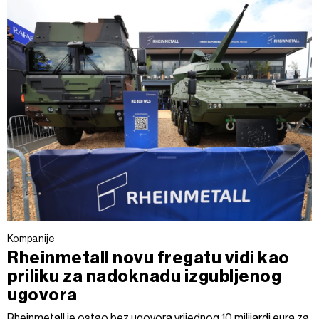
Kompanije
Rheinmetall novu fregatu vidi kao
priliku za nadoknadu izgubljenog
ugovora
Rheinmetall je ostao bez ugovora vrijednog 10 milijardi eura za