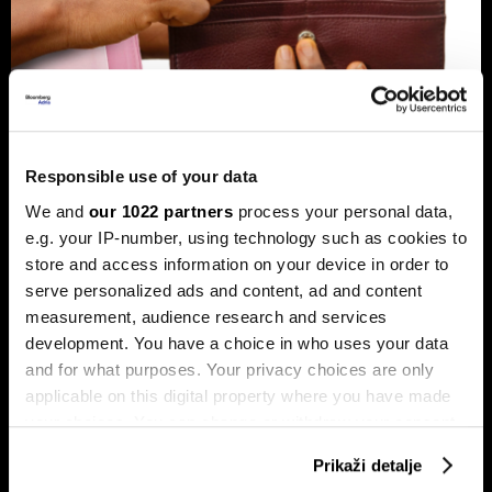
Banke traže veći limit za potrošačke
Responsible use of your data
kredite: Prag od 50.000 KM prenizak
We and
our 1022 partners
process your personal data,
Banke u Bosni i Hercegovini (BiH) traže povećanje limita za
e.g. your IP-number, using technology such as cookies to
potrošačke, odnosno nenamjenske kredite sa sadašnjih
50.000 KM, tvrdeći da taj prag više ne odgovara rastu
store and access information on your device in order to
plata i životnih troškova.
serve personalized ads and content, ad and content
measurement, audience research and services
development. You have a choice in who uses your data
and for what purposes. Your privacy choices are only
applicable on this digital property where you have made
your choices. You can change or withdraw your consent
any time from the Cookie Declaration or by clicking on
Prikaži detalje
the Privacy trigger icon.