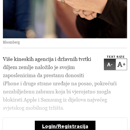
Bloomberg
TEXT SIZE
Više kineskih agencija i državnih tvrtki
-
+
diljem zemlje naložilo je svojim
zaposlenicima da prestanu donositi
iPhone i druge strane uređaje na posao, pokrećući
nezabilježenu zabranu koja bi vjerojatno mogla
blokirati Apple i Samsung iz dijelova najvećeg
svjetskog mobilnog tržišta.
Login/Registracija