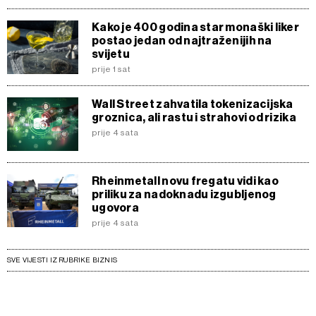
Kako je 400 godina star monaški liker
postao jedan od najtraženijih na
svijetu
prije 1 sat
Wall Street zahvatila tokenizacijska
groznica, ali rastu i strahovi od rizika
prije 4 sata
Rheinmetall novu fregatu vidi kao
priliku za nadoknadu izgubljenog
ugovora
prije 4 sata
SVE VIJESTI IZ RUBRIKE BIZNIS