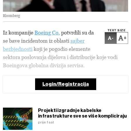
Bloomberg
TEXT SIZE
Iz kompanije
Boeing Co.
potvrdili su da
-
+
se bave incidentom iz oblasti
sajber
bezbjednosti
koji je pogodio elemente
sektora poslovanja dijelova i distribucije koje vodi
Boeingova globalna divizija servisa.
Login/Registracija
Projekti izgradnje kabelske
infrastrukture sve se više kompliciraju
prije 1 sat