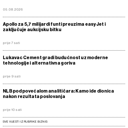
05.08.2026
Apollo za 5,7 milijardi funti preuzima easyJet i
zaključuje aukcijsku bitku
prije 7 sati
Lukavac Cement gradi budućnost uz moderne
tehnologije i alternativna goriva
prije 9 sati
NLB pod povećalom analitičara: Kamo ide dionica
nakon rezultata poslovanja
prije 10 sati
SVE VIJESTI IZ RUBRIKE BIZNIS