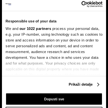
Banke traže veći limit za potrošačke
kredite: Prag od 50.000 KM prenizak
Banke u Bosni i Hercegovini (BiH) traže povećanje limita za
potrošačke, odnosno nenamjenske kredite sa sadašnjih
Responsible use of your data
50.000 KM, tvrdeći da taj prag više ne odgovara rastu
plata i životnih troškova.
We and
our 1022 partners
process your personal data,
e.g. your IP-number, using technology such as cookies to
store and access information on your device in order to
serve personalized ads and content, ad and content
measurement, audience research and services
development. You have a choice in who uses your data
and for what purposes. Your privacy choices are only
applicable on this digital property where you have made
your choices. You can change or withdraw your consent
Transakcije u sekundi: Instant
BiH ulazi u eru instant plaćanja:
plaćanja sada dostupna
Transferi do 5.000 KM za svega
any time from the Cookie Declaration or by clicking on
klijentima četiri banke u BiH
10 sekundi
Prikaži detalje
the Privacy trigger icon.
If you allow, we would also like to:
Dopusti sve
Collect information about your geographical