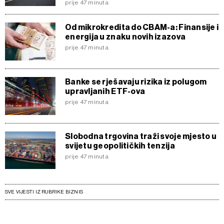
prije 47 minuta
Od mikrokredita do CBAM-a: Finansije i
energija u znaku novih izazova
prije 47 minuta
Banke se rješavaju rizika iz polugom
upravljanih ETF-ova
prije 47 minuta
Slobodna trgovina traži svoje mjesto u
svijetu geopolitičkih tenzija
prije 47 minuta
SVE VIJESTI IZ RUBRIKE BIZNIS