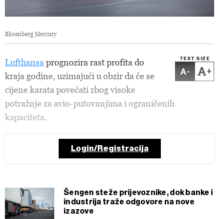
Bloomberg Mercury
TEXT SIZE
Lufthansa
prognozira rast profita do
-
+
kraja godine, uzimajući u obzir da će se
cijene karata povećati zbog visoke
potražnje za avio-putovanjima i ograničenih
kapaciteta.
Login/Registracija
Šengen steže prijevoznike, dok banke i
industrija traže odgovore na nove
izazove