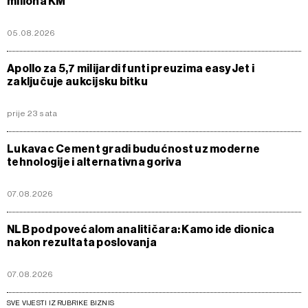
miliona KM
05.08.2026
Apollo za 5,7 milijardi funti preuzima easyJet i
zaključuje aukcijsku bitku
prije 23 sata
Lukavac Cement gradi budućnost uz moderne
tehnologije i alternativna goriva
07.08.2026
NLB pod povećalom analitičara: Kamo ide dionica
nakon rezultata poslovanja
07.08.2026
SVE VIJESTI IZ RUBRIKE BIZNIS