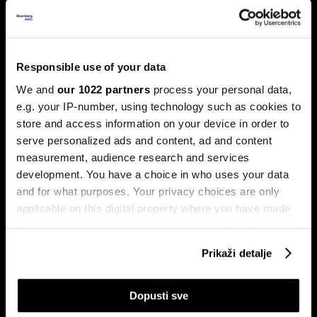
Banke traže veći limit za potrošačke
kredite: Prag od 50.000 KM prenizak
Banke u Bosni i Hercegovini (BiH) traže povećanje limita za
potrošačke, odnosno nenamjenske kredite sa sadašnjih
Responsible use of your data
50.000 KM, tvrdeći da taj prag više ne odgovara rastu
plata i životnih troškova.
We and
our 1022 partners
process your personal data,
e.g. your IP-number, using technology such as cookies to
store and access information on your device in order to
serve personalized ads and content, ad and content
measurement, audience research and services
development. You have a choice in who uses your data
and for what purposes. Your privacy choices are only
applicable on this digital property where you have made
your choices. You can change or withdraw your consent
Transakcije u sekundi: Instant
BiH ulazi u eru instant plaćanja:
any time from the Cookie Declaration or by clicking on
plaćanja sada dostupna
Transferi do 5.000 KM za svega
Prikaži detalje
klijentima četiri banke u BiH
10 sekundi
the Privacy trigger icon.
If you allow, we would also like to:
Dopusti sve
Collect information about your geographical