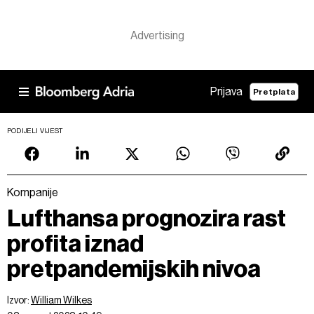
Prijava
Pretplata
PODIJELI VIJEST
Kompanije
Lufthansa prognozira rast
profita iznad
pretpandemijskih nivoa
Izvor:
William Wilkes