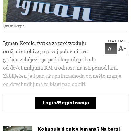
Igman Konjic
TEXT SIZE
Igman Konjic, tvrtka za proizvodnju
-
+
oružja i streljiva, u prvoj polovini ove
godine zabilježio je pad ukupnih prihoda
od devet milijuna KM u odnosu na isti period lani.
Zabilježen je i pad ukupnih rashoda od nešto manje
od devet milijuna te blagi pad dobiti.
Login/Registracija
Ko kupuje dionice Igmana? Na berzi