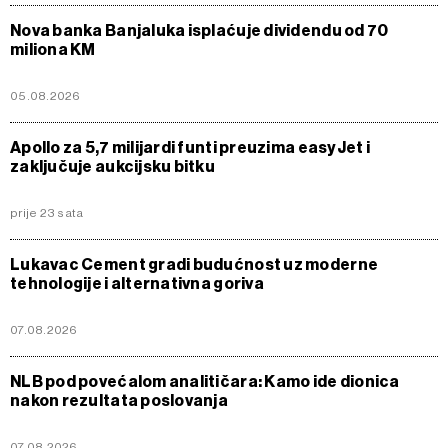
Nova banka Banjaluka isplaćuje dividendu od 70
miliona KM
05.08.2026
Apollo za 5,7 milijardi funti preuzima easyJet i
zaključuje aukcijsku bitku
prije 23 sata
Lukavac Cement gradi budućnost uz moderne
tehnologije i alternativna goriva
07.08.2026
NLB pod povećalom analitičara: Kamo ide dionica
nakon rezultata poslovanja
07.08.2026