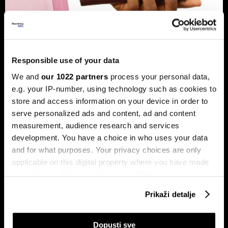
Banke traže veći limit za potrošačke
kredite: Prag od 50.000 KM prenizak
Banke u Bosni i Hercegovini (BiH) traže povećanje limita za
Responsible use of your data
potrošačke, odnosno nenamjenske kredite sa sadašnjih
We and
our 1022 partners
process your personal data,
50.000 KM, tvrdeći da taj prag više ne odgovara rastu
plata i životnih troškova.
e.g. your IP-number, using technology such as cookies to
store and access information on your device in order to
serve personalized ads and content, ad and content
measurement, audience research and services
development. You have a choice in who uses your data
and for what purposes. Your privacy choices are only
applicable on this digital property where you have made
your choices. You can change or withdraw your consent
any time from the Cookie Declaration or by clicking on
Transakcije u sekundi: Instant
BiH ulazi u eru instant plaćanja:
Prikaži detalje
the Privacy trigger icon.
plaćanja sada dostupna
Transferi do 5.000 KM za svega
klijentima četiri banke u BiH
10 sekundi
If you allow, we would also like to:
Dopusti sve