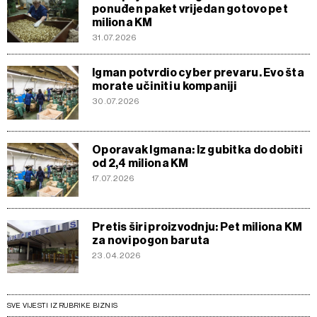
ponuđen paket vrijedan gotovo pet
miliona KM
31.07.2026
Igman potvrdio cyber prevaru. Evo šta
morate učiniti u kompaniji
30.07.2026
Oporavak Igmana: Iz gubitka do dobiti
od 2,4 miliona KM
17.07.2026
Pretis širi proizvodnju: Pet miliona KM
za novi pogon baruta
23.04.2026
SVE VIJESTI IZ RUBRIKE BIZNIS