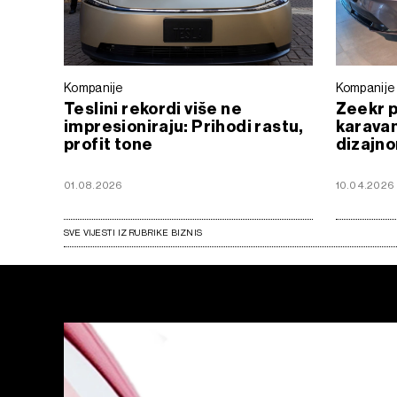
Kompanije
Kompanije
Teslini rekordi više ne
Zeekr p
impresioniraju: Prihodi rastu,
karavan
profit tone
dizajno
01.08.2026
10.04.2026
SVE VIJESTI IZ RUBRIKE BIZNIS