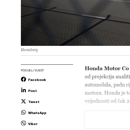
Bloomberg
Honda Motor Co
PODIJELI VIJEST
od projekcija analit
Facebook
automobila, padu ci
Post
motora. Honda je ta
vrijednosti od čak 2
Tweet
WhatsApp
Viber