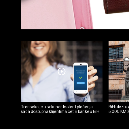
Transakcije u sekundi: Instant plaćanja
BiH ulazi u
sada dostupna klijentima četiri banke u BiH
5.000 KM z