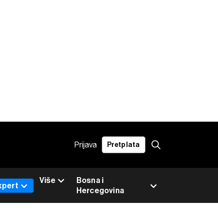
Prijava
Pretplata
Više
Bosna i
xpert
Hercegovina