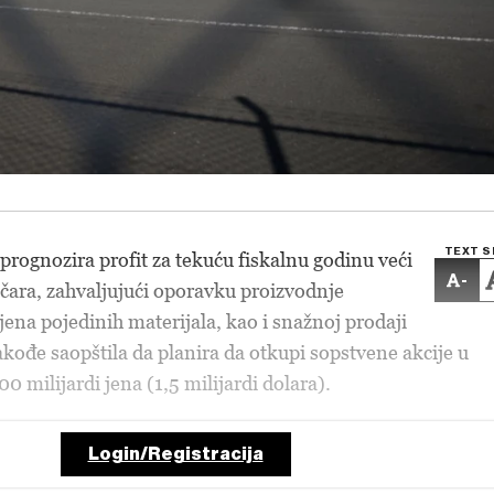
TEXT S
prognozira profit za tekuću fiskalnu godinu veći
-
ičara, zahvaljujući oporavku proizvodnje
jena pojedinih materijala, kao i snažnoj prodaji
kođe saopštila da planira da otkupi sopstvene akcije u
00 milijardi jena (1,5 milijardi dolara).
Login/Registracija