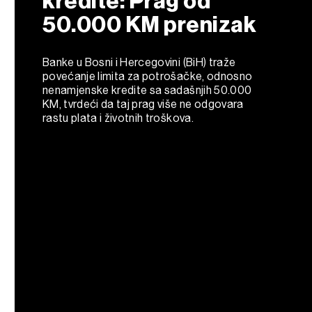
kredite: Prag od
50.000 KM prenizak
Banke u Bosni i Hercegovini (BiH) traže
povećanje limita za potrošačke, odnosno
nenamjenske kredite sa sadašnjih 50.000
KM, tvrdeći da taj prag više ne odgovara
rastu plata i životnih troškova.