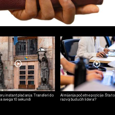
 eru instant plaćanja: Transferi do
AI mijenja početne pozicije: Šta to
a svega 10 sekundi
razvoj budućih lidera?