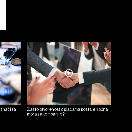
 znači za
Zašto otvorenost o plaćama postaje noćna
mora za kompanije?