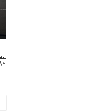
IZE
+