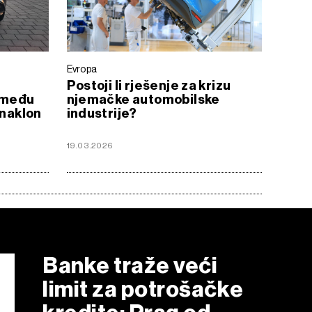
Evropa
Postoji li rješenje za krizu
između
njemačke automobilske
onaklon
industrije?
19.03.2026
Banke traže veći
limit za potrošačke