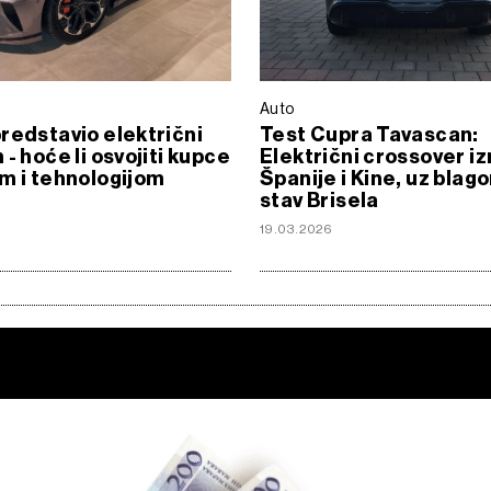
Auto
redstavio električni
Test Cupra Tavascan:
 - hoće li osvojiti kupce
Električni crossover 
m i tehnologijom
Španije i Kine, uz blag
stav Brisela
19.03.2026