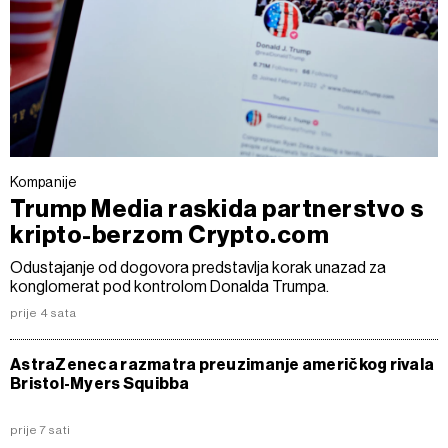
o kolačićima i drugim sličnim tehnologijama u
Politici
kolačića
. Kolačiće u bilo kojem trenutku možete ponovno
ažurirati klikom na „Prikaži detalje“. Privolu možete u bilo
kojem trenutku povući bez negativnih posljedica.
Kompanije
Trump Media raskida partnerstvo s
kripto-berzom Crypto.com
Odustajanje od dogovora predstavlja korak unazad za
konglomerat pod kontrolom Donalda Trumpa.
prije 4 sata
AstraZeneca razmatra preuzimanje američkog rivala
Bristol-Myers Squibba
prije 7 sati