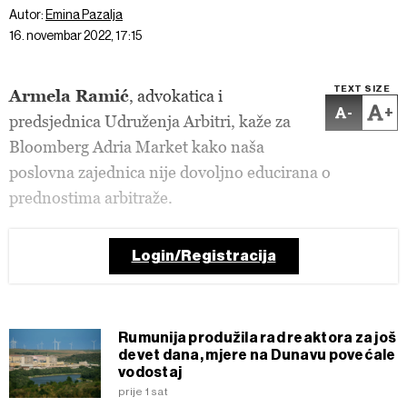
Autor:
Emina Pazalja
16. novembar 2022, 17:15
TEXT SIZE
Armela Ramić
, advokatica i
-
+
predsjednica Udruženja Arbitri, kaže za
Bloomberg Adria Market kako naša
poslovna zajednica nije dovoljno educirana o
prednostima arbitraže.
Login/Registracija
Rumunija produžila rad reaktora za još
devet dana, mjere na Dunavu povećale
vodostaj
prije 1 sat