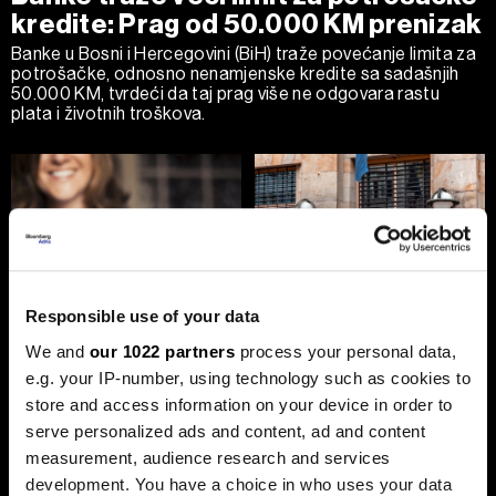
kredite: Prag od 50.000 KM prenizak
Banke u Bosni i Hercegovini (BiH) traže povećanje limita za
potrošačke, odnosno nenamjenske kredite sa sadašnjih
50.000 KM, tvrdeći da taj prag više ne odgovara rastu
plata i životnih troškova.
Responsible use of your data
Transakcije u sekundi: Instant
BiH ulazi u eru instant plaćanja:
We and
our 1022 partners
process your personal data,
plaćanja sada dostupna
Transferi do 5.000 KM za svega
e.g. your IP-number, using technology such as cookies to
klijentima četiri banke u BiH
10 sekundi
store and access information on your device in order to
serve personalized ads and content, ad and content
measurement, audience research and services
development. You have a choice in who uses your data