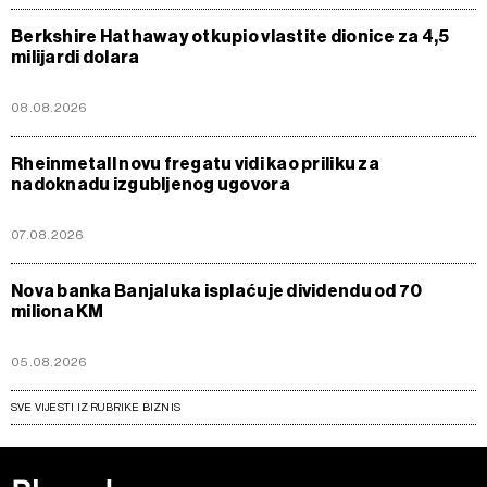
Berkshire Hathaway otkupio vlastite dionice za 4,5
milijardi dolara
08.08.2026
Rheinmetall novu fregatu vidi kao priliku za
nadoknadu izgubljenog ugovora
07.08.2026
Nova banka Banjaluka isplaćuje dividendu od 70
miliona KM
05.08.2026
SVE VIJESTI IZ RUBRIKE BIZNIS