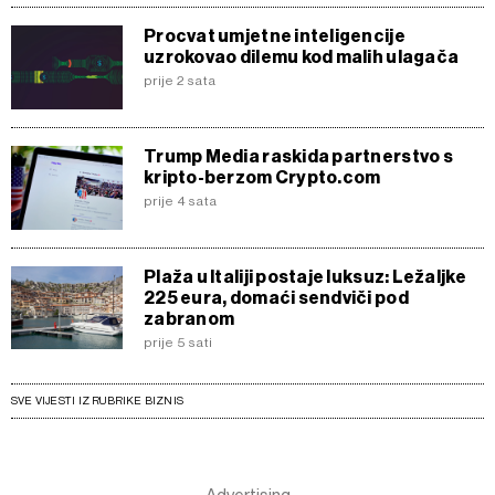
Procvat umjetne inteligencije
uzrokovao dilemu kod malih ulagača
prije 2 sata
Trump Media raskida partnerstvo s
kripto-berzom Crypto.com
prije 4 sata
Plaža u Italiji postaje luksuz: Ležaljke
225 eura, domaći sendviči pod
zabranom
prije 5 sati
SVE VIJESTI IZ RUBRIKE BIZNIS