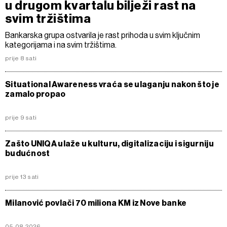
u drugom kvartalu bilježi rast na
svim tržištima
Bankarska grupa ostvarila je rast prihoda u svim ključnim
kategorijama i na svim tržištima.
prije 8 sati
Situational Awareness vraća se ulaganju nakon što je
zamalo propao
prije 9 sati
Zašto UNIQA ulaže u kulturu, digitalizaciju i sigurniju
budućnost
prije 13 sati
Milanović povlači 70 miliona KM iz Nove banke
05.08.2026