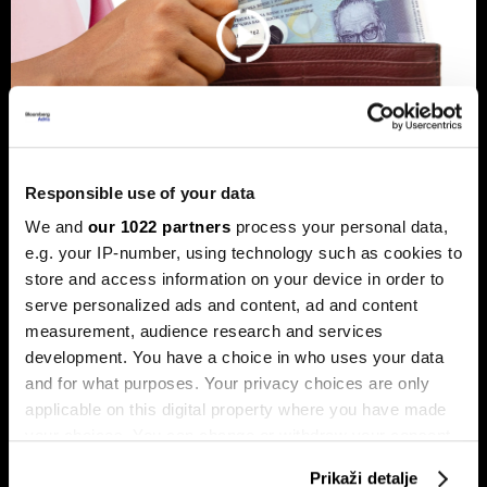
Responsible use of your data
We and
our 1022 partners
process your personal data,
Banke traže veći limit za potrošačke
e.g. your IP-number, using technology such as cookies to
kredite: Prag od 50.000 KM prenizak
store and access information on your device in order to
Banke u Bosni i Hercegovini (BiH) traže povećanje limita za
serve personalized ads and content, ad and content
potrošačke, odnosno nenamjenske kredite sa sadašnjih
measurement, audience research and services
50.000 KM, tvrdeći da taj prag više ne odgovara rastu
plata i životnih troškova.
development. You have a choice in who uses your data
and for what purposes. Your privacy choices are only
applicable on this digital property where you have made
your choices. You can change or withdraw your consent
any time from the Cookie Declaration or by clicking on
Prikaži detalje