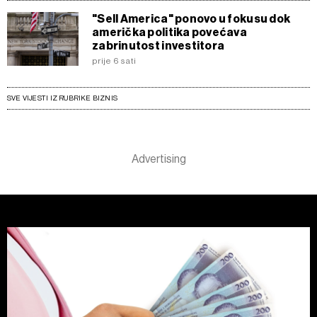
"Sell America" ponovo u fokusu dok
američka politika povećava
zabrinutost investitora
prije 6 sati
SVE VIJESTI IZ RUBRIKE BIZNIS