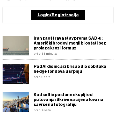
Login/Registracija
Iran zaoštrava stav prema SAD-u:
Američki brodovi mogli bi ostati bez
prolaza kroz Hormuz
prije 58 minuta
Pad AI dionica izbrisao dio dobitaka
hedge fondova u srpnju
prije 2 sata
Kad selfie postane skuplji od
putovanja: Skrivena cijena lova na
savršenu fotografiju
prije 4 sata