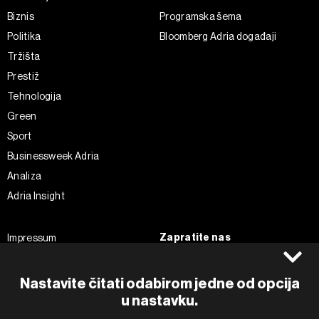
Biznis
Programska šema
Politika
Bloomberg Adria događaji
Tržišta
Prestiž
Tehnologija
Green
Sport
Businessweek Adria
Analiza
Adria Insight
Zapratite nas
Impressum
Politika kolačića
Facebook
Pravila privatnosti
Instagram
Nastavite čitati odabirom jedne od opcija
Uvjeti korištenja
Twitter
u nastavku.
Marketing
Linkedin