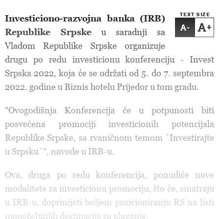
TEXT SIZE
Investiciono-razvojna banka (IRB)
-
+
Republike Srpske
u saradnji sa
Vladom Republike Srpske organizuje
drugu po redu investicionu konferenciju - Invest
Srpska 2022, koja će se održati od 5. do 7. septembra
2022. godine u Biznis hotelu Prijedor u tom gradu.
"Ovogodišnja Konferencija će u potpunosti biti
posvećena promociji investicionih potencijala
Republike Srpske, sa zvaničnom temom `Investirajte
u Srpsku`", navode u IRB-u.
Ova, druga po redu konferencija, ponudiće nove
modalitete za investicionu promociju, što će, smatraju
u IRB-u, doprinijeti boljem pozicioniranju RS na listi
najpoželjnijih destinacija za ulaganje.