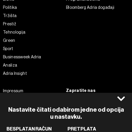
Politika
Bloomberg Adria događaji
Tržišta
Prestiž
Tehnologija
Green
Sport
Businessweek Adria
Analiza
Adria Insight
Zapratite nas
Impressum
Politika kolačića
Facebook
Pravila privatnosti
Instagram
Nastavite čitati odabirom jedne od opcija
u nastavku.
Uvjeti korištenja
Twitter
Marketing
Linkedin
BESPLATAN RAČUN
PRETPLATA