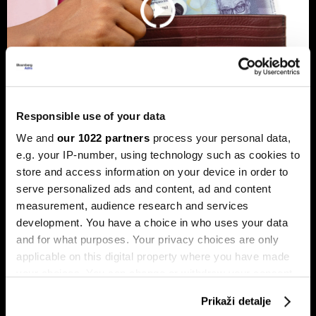
Responsible use of your data
Banke traže veći limit za potrošačke
We and
our 1022 partners
process your personal data,
e.g. your IP-number, using technology such as cookies to
kredite: Prag od 50.000 KM prenizak
store and access information on your device in order to
Banke u Bosni i Hercegovini (BiH) traže povećanje limita za
serve personalized ads and content, ad and content
potrošačke, odnosno nenamjenske kredite sa sadašnjih
50.000 KM, tvrdeći da taj prag više ne odgovara rastu
measurement, audience research and services
plata i životnih troškova.
development. You have a choice in who uses your data
and for what purposes. Your privacy choices are only
applicable on this digital property where you have made
your choices. You can change or withdraw your consent
any time from the Cookie Declaration or by clicking on
Prikaži detalje
the Privacy trigger icon.