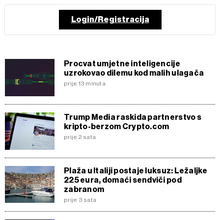
Login/Registracija
Procvat umjetne inteligencije
uzrokovao dilemu kod malih ulagača
prije 13 minuta
Trump Media raskida partnerstvo s
kripto-berzom Crypto.com
prije 2 sata
Plaža u Italiji postaje luksuz: Ležaljke
225 eura, domaći sendviči pod
zabranom
prije 3 sata