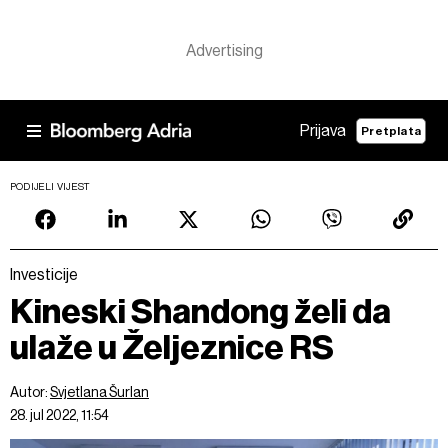
Prijava
Pretplata
PODIJELI VIJEST
Investicije
Kineski Shandong želi da
ulaže u Željeznice RS
Autor:
Svjetlana Šurlan
28. jul 2022, 11:54