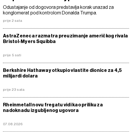
Odustajanje od dogovora predstavlja korak unazad za
konglomerat pod kontrolom Donalda Trumpa.
prije 2 sata
AstraZeneca razmatra preuzimanje američkog rivala
Bristol-Myers Squibba
prije 5 sati
Berkshire Hathaway otkupio vlastite dionice za 4,5
milijardi dolara
prije 23 sata
Rheinmetall novu fregatu vidi kao priliku za
nadoknadu izgubljenog ugovora
07.08.2026