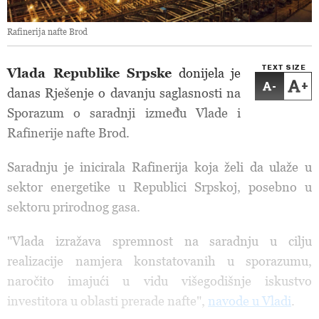
Rafinerija nafte Brod
TEXT SIZE
Vlada Republike Srpske
donijela je
-
+
danas Rješenje o davanju saglasnosti na
Sporazum o saradnji između Vlade i
Rafinerije nafte Brod.
Saradnju je inicirala Rafinerija koja želi da ulaže u
sektor energetike u Republici Srpskoj, posebno u
sektoru prirodnog gasa.
"Vlada izražava spremnost na saradnju u cilju
realizacije namjera konstatovanih u sporazumu,
naročito imajući u vidu višegodišnje iskustvo
investitora u oblasti prerade nafte",
navode u Vladi
.