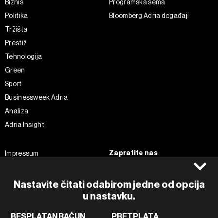
Biznis
Programska šema
Politika
Bloomberg Adria događaji
Tržišta
Prestiž
Tehnologija
Green
Sport
Businessweek Adria
Analiza
Adria Insight
Zapratite nas
Impressum
Politika kolačića
Facebook
Pravila privatnosti
Instagram
Nastavite čitati odabirom jedne od opcija
Uvjeti korištenja
Twitter
u nastavku.
Marketing
Linkedin
BESPLATAN RAČUN
PRETPLATA