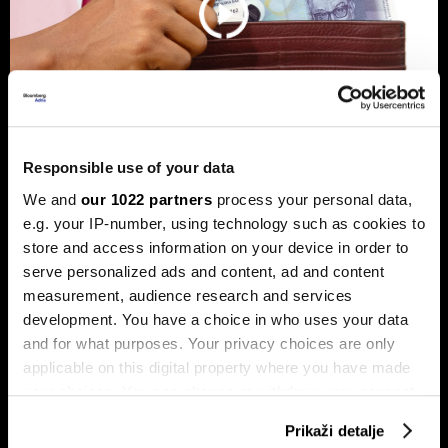
Responsible use of your data
Banke traže veći limit za potrošačke
We and
our 1022 partners
process your personal data,
kredite: Prag od 50.000 KM prenizak
e.g. your IP-number, using technology such as cookies to
store and access information on your device in order to
Banke u Bosni i Hercegovini (BiH) traže povećanje limita za
potrošačke, odnosno nenamjenske kredite sa sadašnjih
serve personalized ads and content, ad and content
50.000 KM, tvrdeći da taj prag više ne odgovara rastu
measurement, audience research and services
plata i životnih troškova.
development. You have a choice in who uses your data
and for what purposes. Your privacy choices are only
applicable on this digital property where you have made
your choices. You can change or withdraw your consent
any time from the Cookie Declaration or by clicking on
Prikaži detalje
the Privacy trigger icon.