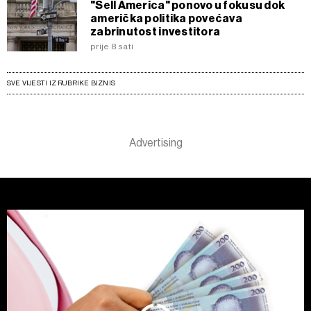
"Sell America" ponovo u fokusu dok
američka politika povećava
zabrinutost investitora
prije 8 sati
SVE VIJESTI IZ RUBRIKE BIZNIS