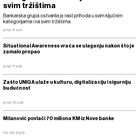
svim tržištima
Bankarska grupa ostvarila je rast prihoda u svim ključnim
kategorijama i na svim tržištima.
prije 9 sati
Situational Awareness vraća se ulaganju nakon što je
zamalo propao
prije 11 sati
Zašto UNIQA ulaže u kulturu, digitalizaciju i sigurniju
budućnost
prije 15 sati
Milanović povlači 70 miliona KM iz Nove banke
05.08.2026