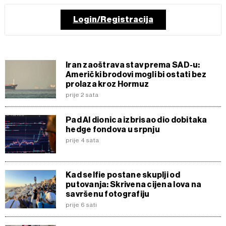
Login/Registracija
Iran zaoštrava stav prema SAD-u:
Američki brodovi mogli bi ostati bez
prolaza kroz Hormuz
prije 2 sata
Pad AI dionica izbrisao dio dobitaka
hedge fondova u srpnju
prije 4 sata
Kad selfie postane skuplji od
putovanja: Skrivena cijena lova na
savršenu fotografiju
prije 6 sati