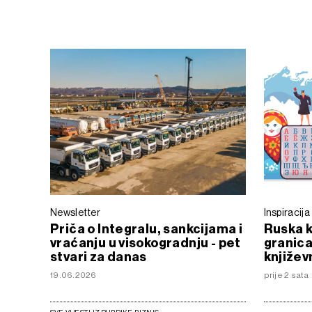
Newsletter
Inspiracija
Priča o Integralu, sankcijama i
Ruska k
vraćanju u visokogradnju - pet
granica
stvari za danas
književ
19.06.2026
prije 2 sata