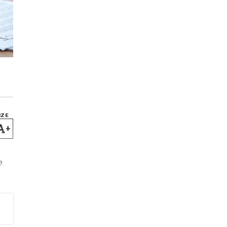
IZE
+
e