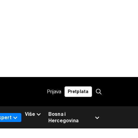
Prijava
Pretplata
Više
Bosna i
xpert
Hercegovina