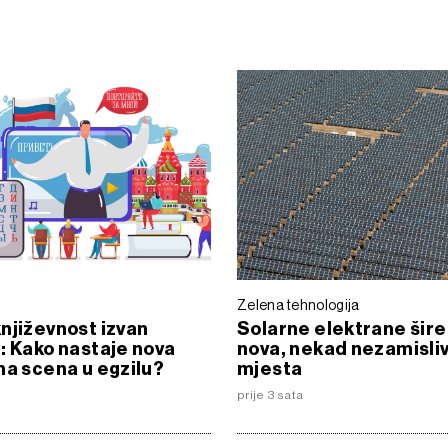
Zelena tehnologija
njiževnost izvan
Solarne elektrane šire
: Kako nastaje nova
nova, nekad nezamisli
na scena u egzilu?
mjesta
prije 3 sata