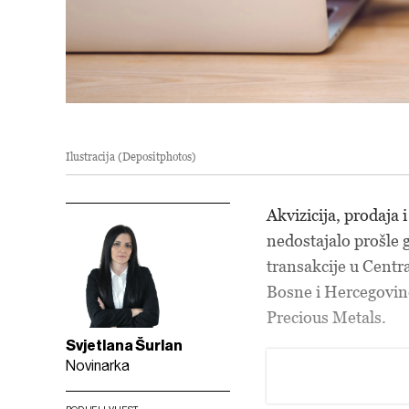
Ilustracija (Depositphotos)
Akvizicija, prodaja
nedostajalo prošle 
transakcije u Centra
Bosne i Hercegovine
Precious Metals.
Svjetlana Šurlan
Novinarka