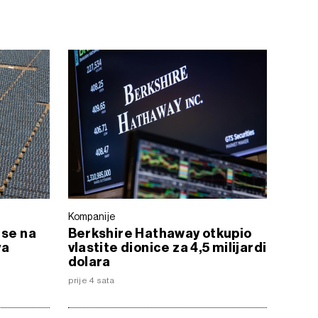
Kompanije
 se na
Berkshire Hathaway otkupio
va
vlastite dionice za 4,5 milijardi
dolara
prije 4 sata