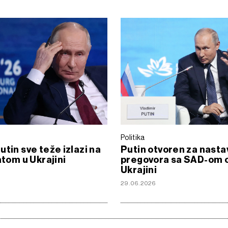
Politika
utin sve teže izlazi na
Putin otvoren za nasta
atom u Ukrajini
pregovora sa SAD-om 
Ukrajini
29.06.2026