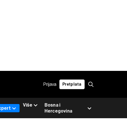
Prijava
Pretplata
Više
Bosna i
xpert
Hercegovina