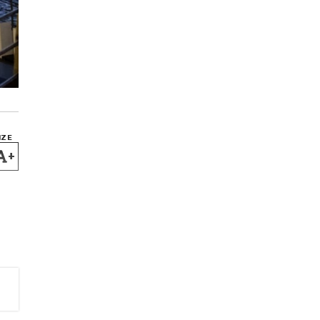
IZE
+