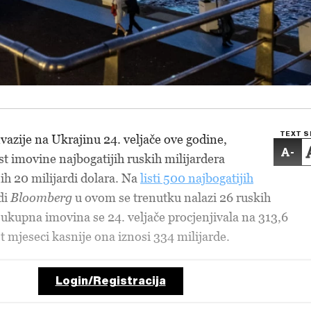
TEXT S
vazije na Ukrajinu 24. veljače ove godine,
-
st imovine najbogatijih ruskih milijardera
ih 20 milijardi dolara. Na
listi 500 najbogatijih
di
Bloomberg
u ovom se trenutku nalazi 26 ruskih
 ukupna imovina se 24. veljače procjenjivala na 313,6
st mjeseci kasnije ona iznosi 334 milijarde.
Login/Registracija