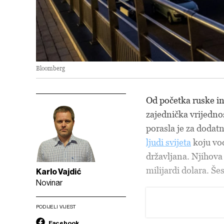
Bloomberg
Od početka ruske in
zajednička vrijedno
porasla je za dodatn
ljudi svijeta
koju vo
državljana. Njihova
milijardi dolara. Še
Karlo Vajdić
Novinar
PODIJELI VIJEST
Facebook