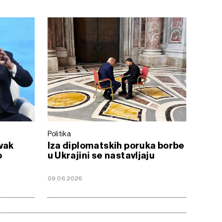
Politika
vak
Iza diplomatskih poruka borbe
o
u Ukrajini se nastavljaju
09.06.2026