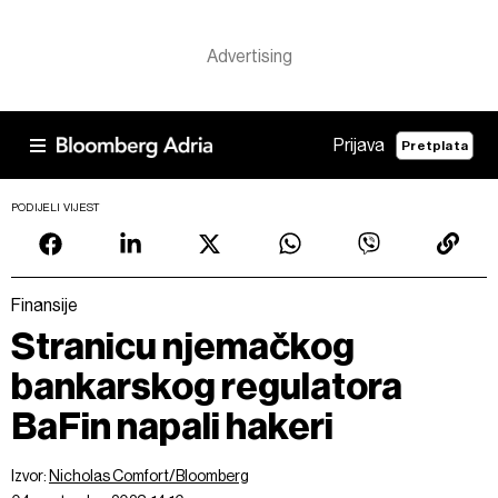
Prijava
Pretplata
PODIJELI VIJEST
Finansije
Stranicu njemačkog
bankarskog regulatora
BaFin napali hakeri
Izvor:
Nicholas Comfort/Bloomberg