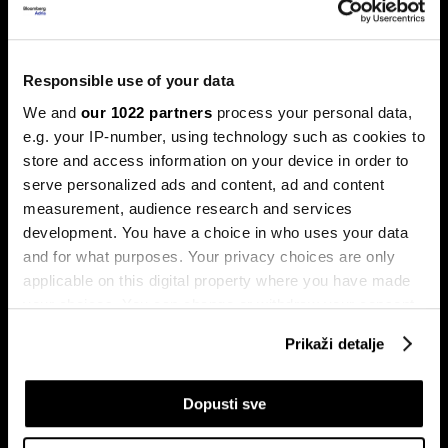
kredite: Prag od 50.000 KM prenizak
Banke u Bosni i Hercegovini (BiH) traže povećanje limita za
potrošačke, odnosno nenamjenske kredite sa sadašnjih
50.000 KM, tvrdeći da taj prag više ne odgovara rastu
Responsible use of your data
plata i životnih troškova.
We and
our 1022 partners
process your personal data,
e.g. your IP-number, using technology such as cookies to
store and access information on your device in order to
serve personalized ads and content, ad and content
measurement, audience research and services
development. You have a choice in who uses your data
and for what purposes. Your privacy choices are only
applicable on this digital property where you have made
your choices. You can change or withdraw your consent
Transakcije u sekundi: Instant
BiH ulazi u eru instant plaćanja:
plaćanja sada dostupna
Transferi do 5.000 KM za svega
any time from the Cookie Declaration or by clicking on
klijentima četiri banke u BiH
10 sekundi
Prikaži detalje
the Privacy trigger icon.
If you allow, we would also like to:
Dopusti sve
Collect information about your geographical