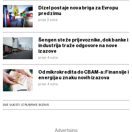
Dizel postaje nova briga za Evropu
pred zimu
prije 2 sata
Šengen steže prijevoznike, dok banke i
industrija traže odgovore na nove
izazove
prije 4 sata
Od mikrokredita do CBAM-a: Finansije i
energija u znaku novih izazova
prije 4 sata
SVE VIJESTI IZ RUBRIKE BIZNIS