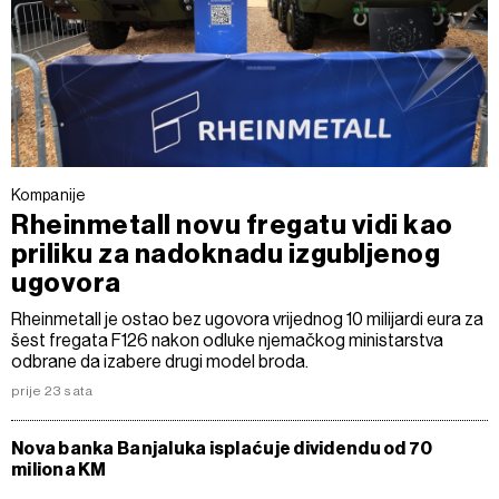
Kompanije
Rheinmetall novu fregatu vidi kao
priliku za nadoknadu izgubljenog
ugovora
Rheinmetall je ostao bez ugovora vrijednog 10 milijardi eura za
šest fregata F126 nakon odluke njemačkog ministarstva
odbrane da izabere drugi model broda.
prije 23 sata
Nova banka Banjaluka isplaćuje dividendu od 70
miliona KM