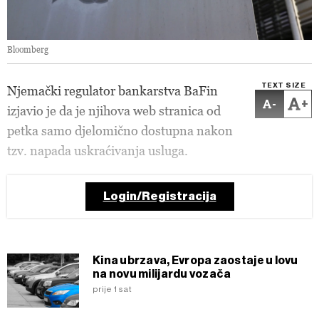
Bloomberg
TEXT SIZE
Njemački regulator bankarstva BaFin
-
+
izjavio je da je njihova web stranica od
petka samo djelomično dostupna nakon
tzv. napada uskraćivanja usluga.
Login/Registracija
Kina ubrzava, Evropa zaostaje u lovu
na novu milijardu vozača
prije 1 sat