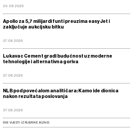
05.08.2026
Apollo za 5,7 milijardi funti preuzima easyJet i
zaključuje aukcijsku bitku
07.08.2026
Lukavac Cement gradi budućnost uz moderne
tehnologije i alternativna goriva
07.08.2026
NLB pod povećalom analitičara: Kamo ide dionica
nakon rezultata poslovanja
07.08.2026
SVE VIJESTI IZ RUBRIKE BIZNIS