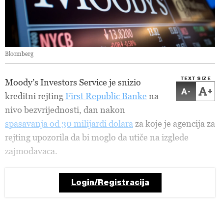
Bloomberg
TEXT SIZE
Moody’s Investors Service je snizio
-
+
kreditni rejting
First Republic Banke
na
nivo bezvrijednosti, dan nakon
spasavanja od 30 milijardi dolara
za koje je agencija za
rejting upozorila da bi moglo da utiče na izglede
zajmodavaca.
Login/Registracija