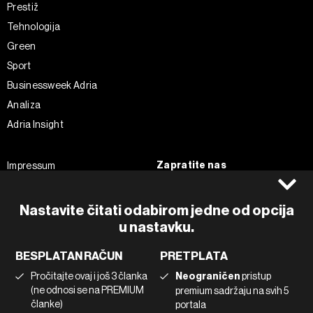
Prestiž
Tehnologija
Green
Sport
Businessweek Adria
Analiza
Adria Insight
Zapratite nas
Impressum
Politika kolačića
Facebook
Pravila privatnosti
Instagram
Nastavite čitati odabirom jedne od opcija
Uvjeti korištenja
u nastavku.
Twitter
Marketing
Linkedin
BESPLATAN RAČUN
PRETPLATA
Korištenje umjetne inteligencije
Tiktok
Pročitajte ovaj i još 3 članka
Neograničen
pristup
(ne odnosi se na PREMIUM
premium sadržaju na svih 5
članke)
portala