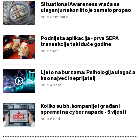
Situational Awareness vraća se
ulaganju nakon što je zamalo propao
prije 37 minuta
Podnijeta aplikacija - prve SEPA
transakcije tek iduće godine
prije 1 sat
Ljeto na burzama: Psihologija ulagača
kao najveći neprijatelj
prije 4 sata
Koliko su bh. kompanije i građani
spremni na cyber napade - 5 vijesti
prije 5 sati