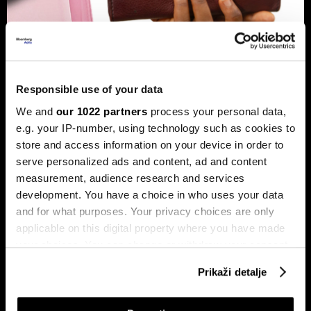
Banke traže veći limit za potrošačke
kredite: Prag od 50.000 KM prenizak
Responsible use of your data
Banke u Bosni i Hercegovini (BiH) traže povećanje limita za
potrošačke, odnosno nenamjenske kredite sa sadašnjih
We and
our 1022 partners
process your personal data,
50.000 KM, tvrdeći da taj prag više ne odgovara rastu
e.g. your IP-number, using technology such as cookies to
plata i životnih troškova.
store and access information on your device in order to
serve personalized ads and content, ad and content
measurement, audience research and services
development. You have a choice in who uses your data
and for what purposes. Your privacy choices are only
applicable on this digital property where you have made
your choices. You can change or withdraw your consent
any time from the Cookie Declaration or by clicking on
Prikaži detalje
the Privacy trigger icon.
Transakcije u sekundi: Instant
BiH ulazi u eru instant plaćanja:
plaćanja sada dostupna
Transferi do 5.000 KM za svega
klijentima četiri banke u BiH
10 sekundi