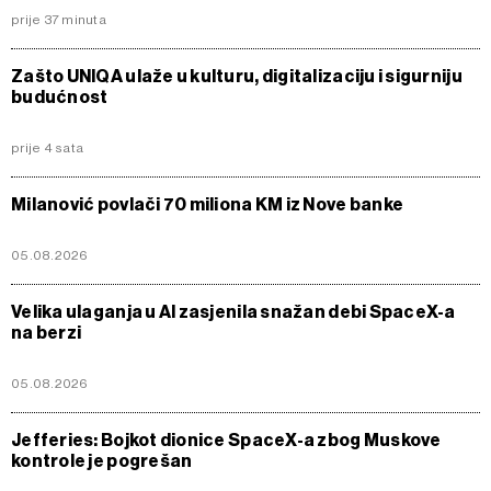
prije 37 minuta
Zašto UNIQA ulaže u kulturu, digitalizaciju i sigurniju
budućnost
prije 4 sata
Milanović povlači 70 miliona KM iz Nove banke
05.08.2026
Velika ulaganja u AI zasjenila snažan debi SpaceX-a
na berzi
05.08.2026
Jefferies: Bojkot dionice SpaceX-a zbog Muskove
kontrole je pogrešan