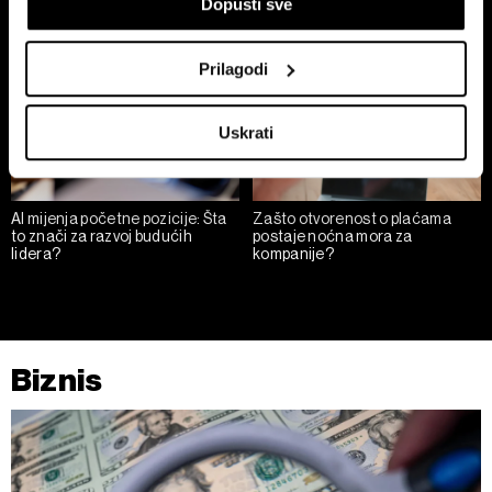
If you allow, we would also like to:
Dopusti sve
Collect information about your geographical
location which can be accurate to within several
Prilagodi
meters
Identify your device by actively scanning it for
Uskrati
specific characteristics (fingerprinting)
Find out more about how your personal data is processed
and set your preferences in the
details section
.
AI mijenja početne pozicije: Šta
Zašto otvorenost o plaćama
to znači za razvoj budućih
postaje noćna mora za
Zajednički voditelji obrade su HD-WIN ARENA SPORT
lidera?
kompanije?
d.o.o. i
Partneri
. Više o podacima koje obrađujemo kao i
o vašim pravima pročitajte u našoj
Politici privatnosti
, a
o kolačićima i drugim sličnim tehnologijama u
Politici
kolačića
. Kolačiće u bilo kojem trenutku možete ponovno
Biznis
ažurirati klikom na „Prikaži detalje“. Privolu možete u bilo
kojem trenutku povući bez negativnih posljedica.