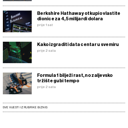
Berkshire Hathaway otkupio vlastite
dionice za 4,5 milijardi dolara
prije 1 sat
Kako izgraditi data centar u svemiru
prije 2 sata
Formula 1 bilježi rast, no zaljevsko
tržište gubi tempo
prije 2 sata
SVE VIJESTI IZ RUBRIKE BIZNIS