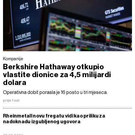
Kompanije
Berkshire Hathaway otkupio
vlastite dionice za 4,5 milijardi
dolara
Operativna dobit porasla je 16 posto u tri mjeseca.
prije 1 sat
Rheinmetall novu fregatu vidi kao priliku za
nadoknadu izgubljenog ugovora