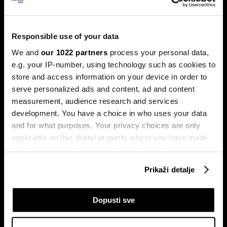
Banke traže veći limit za potrošačke
kredite: Prag od 50.000 KM prenizak
Banke u Bosni i Hercegovini (BiH) traže povećanje limita za
Responsible use of your data
potrošačke, odnosno nenamjenske kredite sa sadašnjih
50.000 KM, tvrdeći da taj prag više ne odgovara rastu
We and
our 1022 partners
process your personal data,
plata i životnih troškova.
e.g. your IP-number, using technology such as cookies to
store and access information on your device in order to
serve personalized ads and content, ad and content
measurement, audience research and services
development. You have a choice in who uses your data
and for what purposes. Your privacy choices are only
applicable on this digital property where you have made
your choices. You can change or withdraw your consent
any time from the Cookie Declaration or by clicking on
Transakcije u sekundi: Instant
BiH ulazi u eru instant plaćanja:
Prikaži detalje
plaćanja sada dostupna
Transferi do 5.000 KM za svega
the Privacy trigger icon.
klijentima četiri banke u BiH
10 sekundi
If you allow, we would also like to:
Dopusti sve
Collect information about your geographical
location which can be accurate to within several