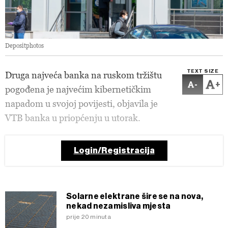
Depositphotos
TEXT SIZE
Druga najveća banka na ruskom tržištu
-
+
pogođena je najvećim kibernetičkim
napadom u svojoj povijesti, objavila je
VTB banka u priopćenju u utorak.
Login/Registracija
Solarne elektrane šire se na nova,
nekad nezamisliva mjesta
prije 20 minuta