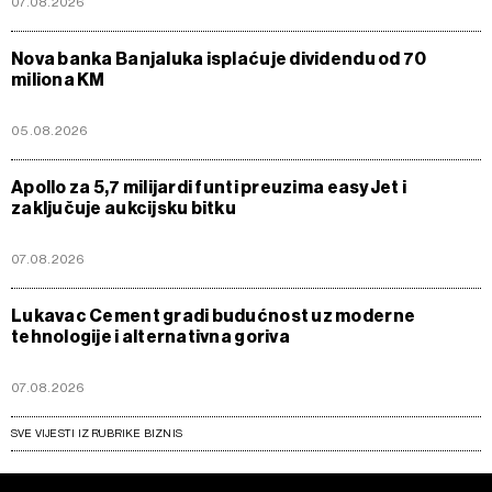
07.08.2026
Nova banka Banjaluka isplaćuje dividendu od 70
miliona KM
05.08.2026
Apollo za 5,7 milijardi funti preuzima easyJet i
zaključuje aukcijsku bitku
07.08.2026
Lukavac Cement gradi budućnost uz moderne
tehnologije i alternativna goriva
07.08.2026
SVE VIJESTI IZ RUBRIKE BIZNIS