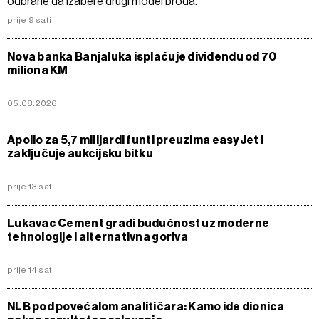
odbrane da izabere drugi model broda.
prije 9 sati
Nova banka Banjaluka isplaćuje dividendu od 70
miliona KM
05.08.2026
Apollo za 5,7 milijardi funti preuzima easyJet i
zaključuje aukcijsku bitku
prije 13 sati
Lukavac Cement gradi budućnost uz moderne
tehnologije i alternativna goriva
prije 14 sati
NLB pod povećalom analitičara: Kamo ide dionica