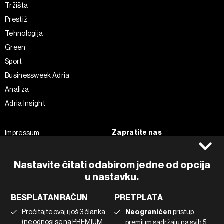
Tržišta
Prestiž
Tehnologija
Green
Sport
Businessweek Adria
Analiza
Adria Insight
Zapratite nas
Impressum
Politika kolačića
Facebook
Pravila privatnosti
Instagram
Nastavite čitati odabirom jedne od opcija
Uvjeti korištenja
Twitter
u nastavku.
Marketing
Linkedin
BESPLATAN RAČUN
PRETPLATA
Korištenje umjetne inteligencije
Tiktok
Pročitajte ovaj i još 3 članka
Neograničen
pristup
(ne odnosi se na PREMIUM
premium sadržaju na svih 5