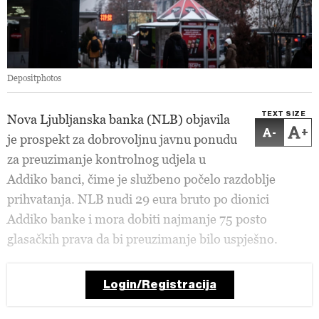
Depositphotos
TEXT SIZE
Nova Ljubljanska banka (NLB) objavila
-
+
je prospekt za dobrovoljnu javnu ponudu
za preuzimanje kontrolnog udjela u
Addiko banci, čime je službeno počelo razdoblje
prihvatanja. NLB nudi 29 eura bruto po dionici
Addiko banke i mora dobiti najmanje 75 posto
glasačkih prava da bi preuzimanje bilo uspješno.
Login/Registracija