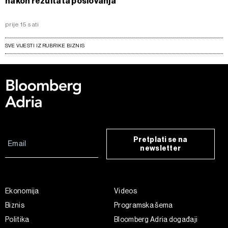
nakon rezultata poslovanja
prije 15 sati
SVE VIJESTI IZ RUBRIKE BIZNIS
Pretplati se na
newsletter
Ekonomija
Videos
Biznis
Programska šema
Politika
Bloomberg Adria događaji