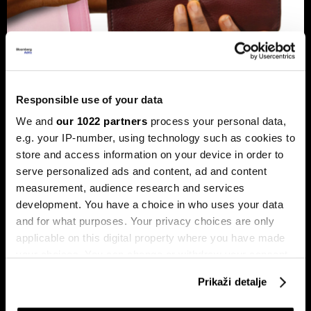
Banke traže veći limit za potrošačke
kredite: Prag od 50.000 KM prenizak
Responsible use of your data
Banke u Bosni i Hercegovini (BiH) traže povećanje limita za
We and
our 1022 partners
process your personal data,
potrošačke, odnosno nenamjenske kredite sa sadašnjih
e.g. your IP-number, using technology such as cookies to
50.000 KM, tvrdeći da taj prag više ne odgovara rastu
plata i životnih troškova.
store and access information on your device in order to
serve personalized ads and content, ad and content
measurement, audience research and services
development. You have a choice in who uses your data
and for what purposes. Your privacy choices are only
applicable on this digital property where you have made
your choices. You can change or withdraw your consent
any time from the Cookie Declaration or by clicking on
Prikaži detalje
the Privacy trigger icon.
Transakcije u sekundi: Instant
BiH ulazi u eru instant plaćanja:
plaćanja sada dostupna
Transferi do 5.000 KM za svega