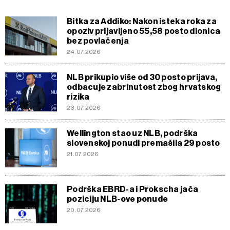
Bitka za Addiko: Nakon isteka roka za
opoziv prijavljeno 55,58 posto dionica
bez povlačenja
24.07.2026
NLB prikupio više od 30 posto prijava,
odbacuje zabrinutost zbog hrvatskog
rizika
23.07.2026
Wellington stao uz NLB, podrška
slovenskoj ponudi premašila 29 posto
21.07.2026
Podrška EBRD-a i Prokscha jača
poziciju NLB-ove ponude
20.07.2026