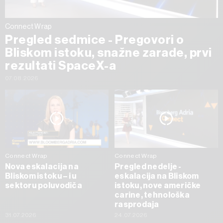
Connect Wrap
Pregled sedmice - Pregovori o
Bliskom istoku, snažne zarade, prvi
rezultati SpaceX-a
07.08.2026
Connect Wrap
Connect Wrap
Nova eskalacija na
Pregled nedelje -
Bliskom istoku – i u
eskalacija na Bliskom
sektoru poluvodiča
istoku, nove američke
carine, tehnološka
rasprodaja
31.07.2026
24.07.2026