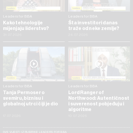
Leaders for BBA
Leaders for BBA
Kako tehnologije
Šta investitori danas
mijenjaju liderstvo?
traže od neke zemlje?
31.07.2026
24.07.2026
Leaders for BBA
Leaders for BBA
Tanja Permoser o
Lord Ranger of
svemiru, biznisu i
Northwood: Autentičnost
globalnoj utrci čiji je dio
i suverenost pobjeđuju i
algoritme
17.07.2026
10.07.2026
SVE VIJESTI IZ RUBRIKE LEADERS FOR BBA