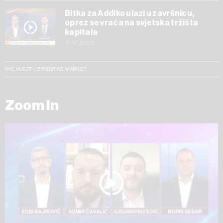
Bitka za Addiko ulazi u završnicu,
oprez se vraća na svjetska tržišta
kapitala
17.07.2026
SVE VIJESTI IZ RUBRIKE MARKET
Zoom In