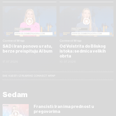
Connect Wrap
Connect Wrap
SAD i Iran ponovo u ratu,
Od Volstrita do Bliskog
berze preispituju AI bum
istoka: sedmica velikih
obrta
17.07.2026
10.07.2026
SVE VIJESTI IZ RUBRIKE CONNECT WRAP
Sedam
Francisti: Iran ima prednost u
pregovorima