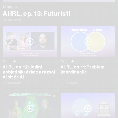
Originals
AI IRL, ep. 13: Futuristi
06.08.2026
Originals
Originals
AI IRL, ep. 12: Jedini
AI IRL, ep. 11: Problem
pobjednik utrke za razvoj
koordinacije
AI bit će AI
04.08.2026
29.07.2026