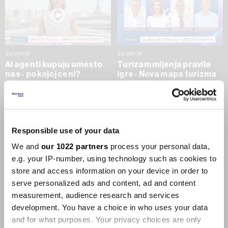
Zoom In
Zoom In
AI agenti kupuju umesto
Turizam mijenja pravila
nas - po kojoj ceni?
igre - Nova mapa turizma
do 2035.
09.07.2026
09.07.2026
SVE VIJESTI IZ RUBRIKE ZOOM IN
Responsible use of your data
We and
our 1022 partners
process your personal data,
Businessweek Adria
e.g. your IP-number, using technology such as cookies to
store and access information on your device in order to
Korisnici GLP-1 lijekova mršave,
serve personalized ads and content, ad and content
ekonomija se deblja
measurement, audience research and services
29.01.2026
development. You have a choice in who uses your data
and for what purposes. Your privacy choices are only