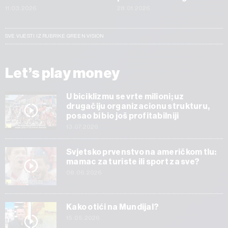
11.03.2026
28.01.2026
SVE VIJESTI IZ RUBRIKE GREEN VISION
Let’s play money
U biciklizmu se vrte milioni; uz
drugačiju organizacionu strukturu,
posao bi bio još profitabilniji
13.07.2026
Svjetsko prvenstvo na američkom tlu:
mamac za turiste ili sport za sve?
08.06.2026
Kako otići na Mundijal?
15.05.2026