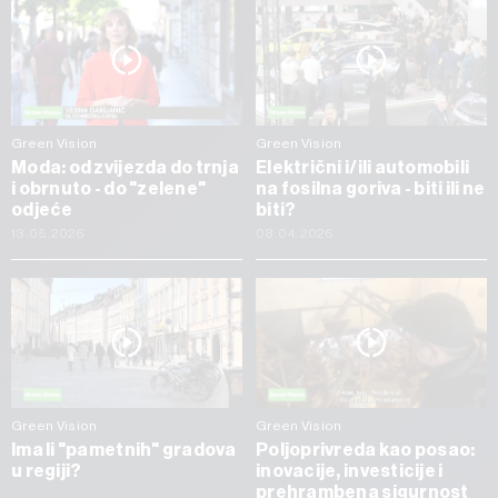
Green Vision
Green Vision
Moda: od zvijezda do trnja
Električni i/ili automobili
i obrnuto - do "zelene"
na fosilna goriva - biti ili ne
odjeće
biti?
13.05.2026
08.04.2026
Green Vision
Green Vision
Ima li "pametnih" gradova
Poljoprivreda kao posao:
u regiji?
inovacije, investicije i
prehrambena sigurnost