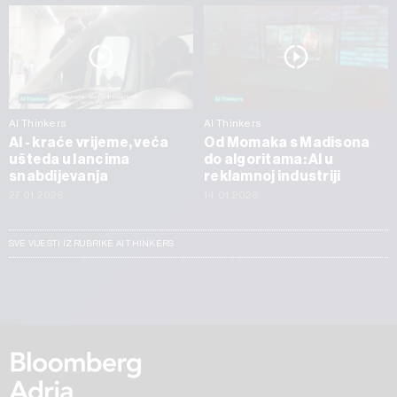
AI Thinkers
AI Thinkers
AI - kraće vrijeme, veća
Od Momaka s Madisona
ušteda u lancima
do algoritama: AI u
snabdijevanja
reklamnoj industriji
27.01.2026
14.01.2026
SVE VIJESTI IZ RUBRIKE AI THINKERS