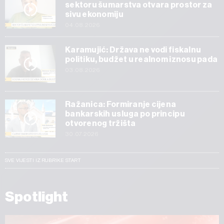
sektoru šumarstva otvara prostor za
sivu ekonomiju
04.08.2026
Karamujić: Država ne vodi fiskalnu
politiku, budžet u realnom iznosu pada
03.08.2026
Ražanica: Formiranje cijena
bankarskih usluga po principu
otvorenog tržišta
30.07.2026
SVE VIJESTI IZ RUBRIKE START
Spotlight