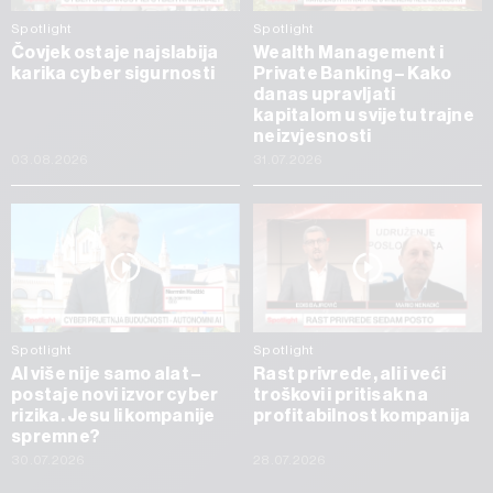
Spotlight
Spotlight
Čovjek ostaje najslabija
Wealth Management i
karika cyber sigurnosti
Private Banking – Kako
danas upravljati
kapitalom u svijetu trajne
neizvjesnosti
03.08.2026
31.07.2026
Spotlight
Spotlight
AI više nije samo alat –
Rast privrede, ali i veći
postaje novi izvor cyber
troškovi i pritisak na
rizika. Jesu li kompanije
profitabilnost kompanija
spremne?
30.07.2026
28.07.2026