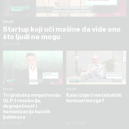
Smart
Startup koji uči mašine da vide ono
što ljudi ne mogu
17.07.2026
Smart
Smart
Tri globalna megatrenda:
Kako izbjeći metabolički
GLP-1 revolucija,
burnout mozga?
dugovječnost i
humanizacija kućnih
ljubimaca
19.06.2026
28.05.2026