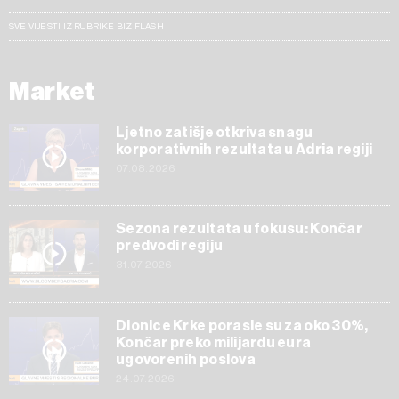
SVE VIJESTI IZ RUBRIKE BIZ FLASH
Market
Ljetno zatišje otkriva snagu
korporativnih rezultata u Adria regiji
07.08.2026
Sezona rezultata u fokusu: Končar
predvodi regiju
31.07.2026
Dionice Krke porasle su za oko 30%,
Končar preko milijardu eura
ugovorenih poslova
24.07.2026