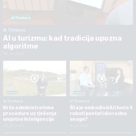
AI Thinkers
AI u turizmu: kad tradicija upozna
algoritme
30.06.2026
AI Thinkers
AI Thinkers
Brže administrativne
Šta je embodied AI i hoće li
procedure uz rješenja
roboti postati dio radne
umjetne inteligencije
snage?
04.05.2026
17.03.2026