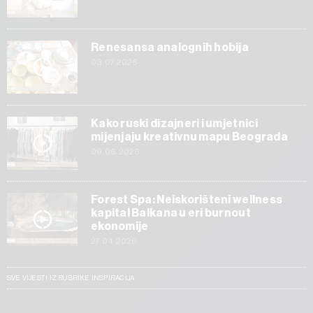
Renesansa analognih hobija
03.07.2026
Kako ruski dizajneri i umjetnici
mijenjaju kreativnu mapu Beograda
09.06.2026
Forest Spa: Neiskorišteni wellness
kapital Balkana u eri burnout
ekonomije
27.04.2026
SVE VIJESTI IZ RUBRIKE INSPIRACIJA