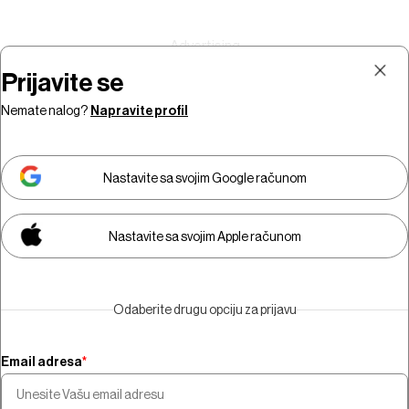
Prijavite se
Nemate nalog?
Napravite profil
Prijava
Pretplata
Nastavite sa svojim Google računom
Nastavite sa svojim Apple računom
Morate biti pretplatnik da biste
gledali video sadržaj.
Odaberite drugu opciju za prijavu
Pretplatite se
Email adresa
*