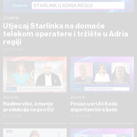
Zoom In
Utjecaj Starlinka na domaće
telekom operatere i tržište u Adria
regiji
29.07.2026
Zoom In
Zoom In
Radimo više, a manja
Posao u eri AI: Kada
produkcija nego u EU
algoritam bira ljude
16.07.2026
15.07.2026