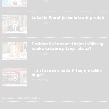
03.07.2026
Lukačić: Warsh je donio kratki predah
03.07.2026
Davidov: Ko će zauzeti mjesto Bliskog
istoka kada je u pitanju luksuz?
03.07.2026
Tržišta su se smirila. Pitanje je koliko
dugo?
03.07.2026
SVE VIJESTI IZ RUBRIKE SEDAM