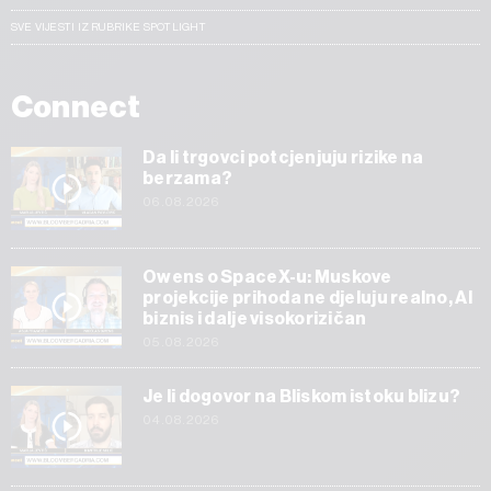
SVE VIJESTI IZ RUBRIKE SPOTLIGHT
Connect
Da li trgovci potcjenjuju rizike na
berzama?
06.08.2026
Owens o SpaceX-u: Muskove
projekcije prihoda ne djeluju realno, AI
biznis i dalje visokorizičan
05.08.2026
Je li dogovor na Bliskom istoku blizu?
04.08.2026