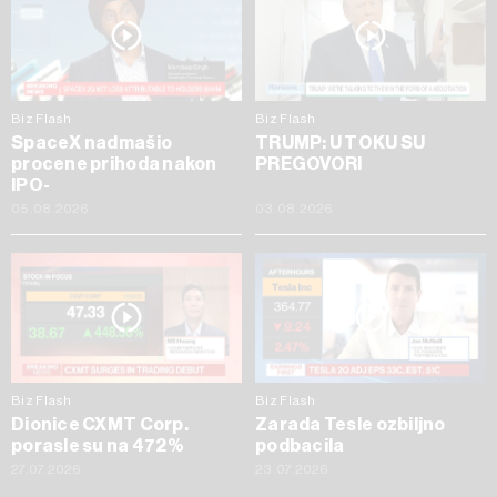
Biz Flash
Biz Flash
SpaceX nadmašio
TRUMP: U TOKU SU
procene prihoda nakon
PREGOVORI
IPO-
05.08.2026
03.08.2026
Biz Flash
Biz Flash
Dionice CXMT Corp.
Zarada Tesle ozbiljno
porasle su na 472%
podbacila
27.07.2026
23.07.2026