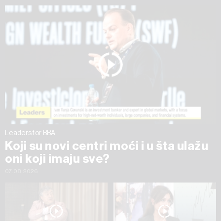
ažurirati klikom na „Prikaži detalje“. Privolu možete u bilo
kojem trenutku povući bez negativnih posljedica.
Leaders for BBA
Koji su novi centri moći i u šta ulažu
oni koji imaju sve?
07.08.2026