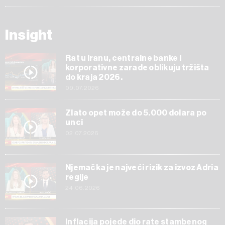
Insight
Rat u Iranu, centralne banke i
korporativne zarade oblikuju tržišta
do kraja 2026.
09.07.2026
Zlato opet može do 5.000 dolara po
unci
02.07.2026
Njemačka je najveći rizik za izvoz Adria
regije
24.06.2026
Inflacija pojede dio rate stambenog