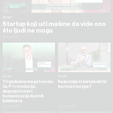
Smart
Startup koji uči mašine da vide ono
što ljudi ne mogu
17.07.2026
Smart
Smart
Tri globalna megatrenda:
Kako izbjeći metabolički
GLP-1 revolucija,
burnout mozga?
dugovječnost i
humanizacija kućnih
ljubimaca
19.06.2026
28.05.2026