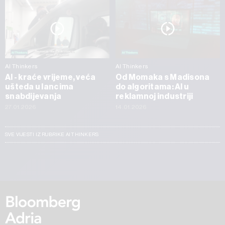
AI Thinkers
AI Thinkers
AI - kraće vrijeme, veća
Od Momaka s Madisona
ušteda u lancima
do algoritama: AI u
snabdijevanja
reklamnoj industriji
27.01.2026
14.01.2026
SVE VIJESTI IZ RUBRIKE AI THINKERS