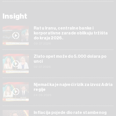
Insight
Rat u Iranu, centralne banke i
korporativne zarade oblikuju tržišta
do kraja 2026.
09.07.2026
Zlato opet može do 5.000 dolara po
unci
02.07.2026
Njemačka je najveći rizik za izvoz Adria
regije
24.06.2026
Inflacija pojede dio rate stambenog