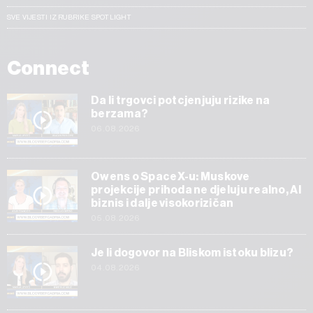
SVE VIJESTI IZ RUBRIKE SPOTLIGHT
Connect
Da li trgovci potcjenjuju rizike na
berzama?
06.08.2026
Owens o SpaceX-u: Muskove
projekcije prihoda ne djeluju realno, AI
biznis i dalje visokorizičan
05.08.2026
Je li dogovor na Bliskom istoku blizu?
04.08.2026