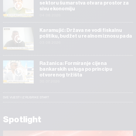
sektoru šumarstva otvara prostor za
sivu ekonomiju
04.08.2026
Karamujić: Država ne vodi fiskalnu
politiku, budžet u realnom iznosu pada
03.08.2026
Ražanica: Formiranje cijena
bankarskih usluga po principu
otvorenog tržišta
30.07.2026
SVE VIJESTI IZ RUBRIKE START
Spotlight