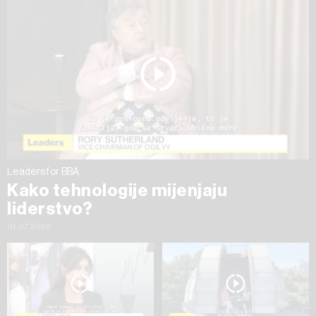
ažurirati klikom na „Prikaži detalje“. Privolu možete u bilo
kojem trenutku povući bez negativnih posljedica.
Leaders for BBA
Kako tehnologije mijenjaju
liderstvo?
31.07.2026