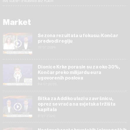
SVE VIJESTI IZ RUBRIKE BIZ FLASH
Market
Sezona rezultata u fokusu: Končar
predvodi regiju
31.07.2026
Dionice Krke porasle su za oko 30%,
Končar preko milijardu eura
ugovorenih poslova
24.07.2026
Bitka za Addiko ulazi u završnicu,
oprez se vraća na svjetska tržišta
kapitala
17.07.2026