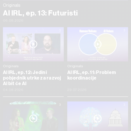
Originals
AI IRL, ep. 13: Futuristi
06.08.2026
Originals
Originals
AI IRL, ep. 12: Jedini
AI IRL, ep. 11: Problem
pobjednik utrke za razvoj
koordinacije
AI bit će AI
04.08.2026
29.07.2026