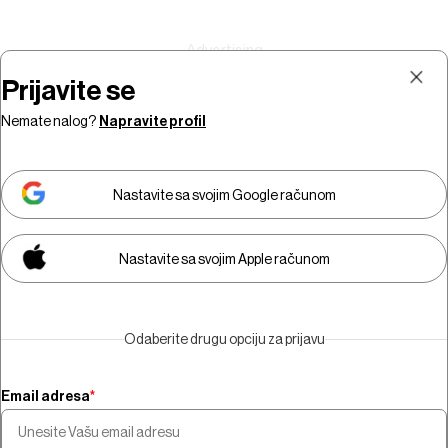
Prijavite se
Nemate nalog?
Napravite profil
Prijava
Pretplata
Nastavite sa svojim Google računom
Nastavite sa svojim Apple računom
Morate biti pretplatnik da biste
gledali video sadržaj.
Odaberite drugu opciju za prijavu
Pretplatite se
Email adresa
*