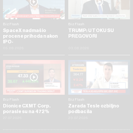
Biz Flash
Biz Flash
SpaceX nadmašio
TRUMP: U TOKU SU
procene prihoda nakon
PREGOVORI
IPO-
05.08.2026
03.08.2026
Biz Flash
Biz Flash
Dionice CXMT Corp.
Zarada Tesle ozbiljno
porasle su na 472%
podbacila
27.07.2026
23.07.2026