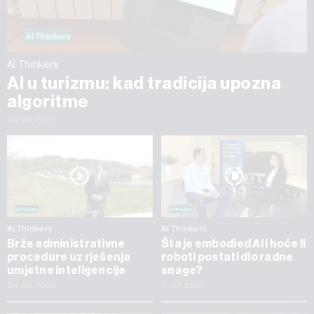
AI Thinkers
AI u turizmu: kad tradicija upozna
algoritme
30.06.2026
AI Thinkers
AI Thinkers
Brže administrativne
Šta je embodied AI i hoće li
procedure uz rješenja
roboti postati dio radne
umjetne inteligencije
snage?
04.05.2026
17.03.2026