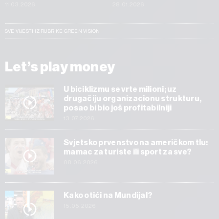
11.03.2026
28.01.2026
SVE VIJESTI IZ RUBRIKE GREEN VISION
Let’s play money
U biciklizmu se vrte milioni; uz
drugačiju organizacionu strukturu,
posao bi bio još profitabilniji
13.07.2026
Svjetsko prvenstvo na američkom tlu:
mamac za turiste ili sport za sve?
08.06.2026
Kako otići na Mundijal?
15.05.2026