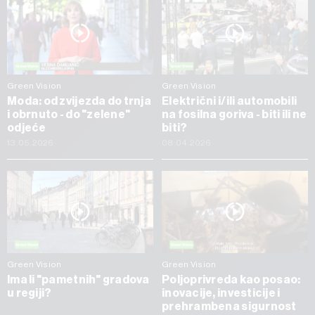
Green Vision
Green Vision
Moda: od zvijezda do trnja
Električni i/ili automobili
i obrnuto - do "zelene"
na fosilna goriva - biti ili ne
odjeće
biti?
13.05.2026
08.04.2026
Green Vision
Green Vision
Ima li "pametnih" gradova
Poljoprivreda kao posao:
u regiji?
inovacije, investicije i
prehrambena sigurnost