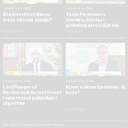
Leaders for BBA
Leaders for BBA
Šta investitori danas
Tanja Permoser o
traže od neke zemlje?
svemiru, biznisu i
globalnoj utrci čiji je dio
24.07.2026
17.07.2026
Leaders for BBA
Leaders for BBA
Lord Ranger of
AI neće ukrasti poslove - ili
Northwood: Autentičnost
hoće?
i suverenost pobjeđuju i
algoritme
10.07.2026
07.07.2026
SVE VIJESTI IZ RUBRIKE LEADERS FOR BBA