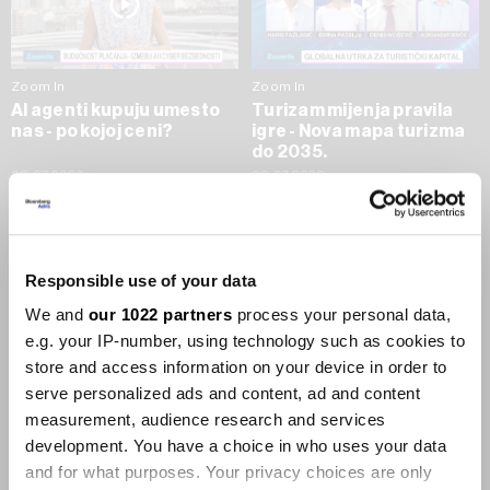
Zoom In
Zoom In
AI agenti kupuju umesto
Turizam mijenja pravila
nas - po kojoj ceni?
igre - Nova mapa turizma
do 2035.
09.07.2026
09.07.2026
SVE VIJESTI IZ RUBRIKE ZOOM IN
Responsible use of your data
Businessweek Adria
We and
our 1022 partners
process your personal data,
e.g. your IP-number, using technology such as cookies to
Korisnici GLP-1 lijekova mršave,
store and access information on your device in order to
ekonomija se deblja
serve personalized ads and content, ad and content
29.01.2026
measurement, audience research and services
development. You have a choice in who uses your data
and for what purposes. Your privacy choices are only
Visok trošak selidbe kompanija iz Kine