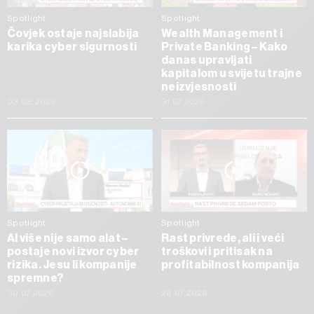
Spotlight
Spotlight
Čovjek ostaje najslabija
Wealth Management i
karika cyber sigurnosti
Private Banking – Kako
danas upravljati
kapitalom u svijetu trajne
neizvjesnosti
03.08.2026
31.07.2026
Spotlight
Spotlight
AI više nije samo alat –
Rast privrede, ali i veći
postaje novi izvor cyber
troškovi i pritisak na
rizika. Jesu li kompanije
profitabilnost kompanija
spremne?
30.07.2026
28.07.2026