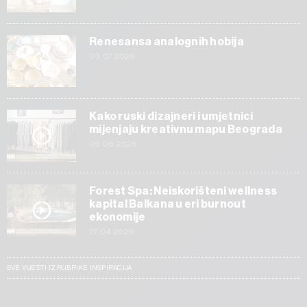
Renesansa analognih hobija
03.07.2026
Kako ruski dizajneri i umjetnici
mijenjaju kreativnu mapu Beograda
09.06.2026
Forest Spa: Neiskorišteni wellness
kapital Balkana u eri burnout
ekonomije
27.04.2026
SVE VIJESTI IZ RUBRIKE INSPIRACIJA