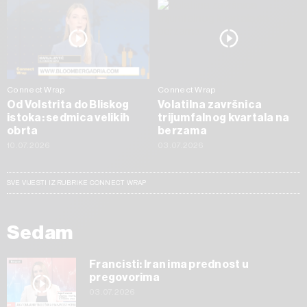
Connect Wrap
Connect Wrap
Od Volstrita do Bliskog
Volatilna završnica
istoka: sedmica velikih
trijumfalnog kvartala na
obrta
berzama
10.07.2026
03.07.2026
SVE VIJESTI IZ RUBRIKE CONNECT WRAP
Sedam
Francisti: Iran ima prednost u
pregovorima
03.07.2026