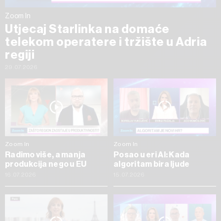
Zoom In
Utjecaj Starlinka na domaće
telekom operatere i tržište u Adria
regiji
29.07.2026
Zoom In
Zoom In
Radimo više, a manja
Posao u eri AI: Kada
produkcija nego u EU
algoritam bira ljude
16.07.2026
15.07.2026