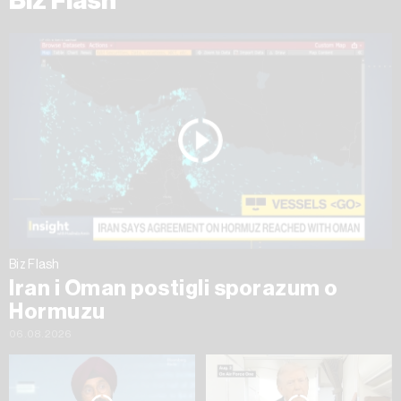
Biz Flash
Biz Flash
Iran i Oman postigli sporazum o
Hormuzu
06.08.2026