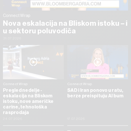
Connect Wrap
Nova eskalacija na Bliskom istoku – i
u sektoru poluvodiča
31.07.2026
Connect Wrap
Connect Wrap
Pregled nedelje -
SAD i Iran ponovo u ratu,
eskalacija na Bliskom
berze preispituju AI bum
istoku, nove američke
carine, tehnološka
rasprodaja
24.07.2026
17.07.2026