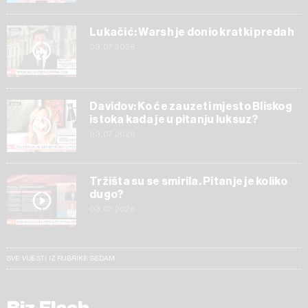
Lukačić: Warsh je donio kratki predah
03.07.2026
Davidov: Ko će zauzeti mjesto Bliskog
istoka kada je u pitanju luksuz?
03.07.2026
Tržišta su se smirila. Pitanje je koliko
dugo?
03.07.2026
SVE VIJESTI IZ RUBRIKE SEDAM