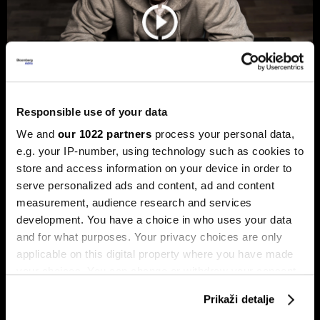
Responsible use of your data
We and
our 1022 partners
process your personal data,
e.g. your IP-number, using technology such as cookies to
Hakeri postaju brži uz AI, a BiH još
store and access information on your device in order to
nema štit protiv novih cyber napada
serve personalized ads and content, ad and content
BiH ulazi u novu fazu cyber prijetnji, ali odbrana i dalje nije
measurement, audience research and services
dovoljno povezana.
development. You have a choice in who uses your data
and for what purposes. Your privacy choices are only
applicable on this digital property where you have made
your choices. You can change or withdraw your consent
any time from the Cookie Declaration or by clicking on
Prikaži detalje
the Privacy trigger icon.