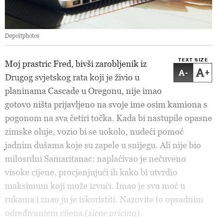
Depoitphotos
TEXT SIZE
Moj prastric Fred, bivši zarobljenik iz
-
+
Drugog svjetskog rata koji je živio u
planinama Cascade u Oregonu, nije imao
gotovo ništa prijavljeno na svoje ime osim kamiona s
pogonom na sva četiri točka. Kada bi nastupile opasne
zimske oluje, vozio bi se uokolo, nudeći pomoć
jadnim dušama koje su zapele u snijegu. Ali nije bio
milosrdni Samaritanac: naplaćivao je nečuveno
visoke cijene, procjenjujući ih kako bi utvrdio
maksimum koji može izvući. Imao je svu moć u
rukama i znao ju je iskoristiti. Nazovite to opsadnim
određivanjem cijena (
siege pricing
).