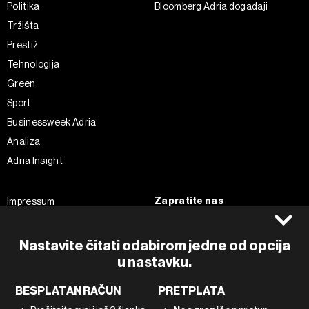
Politika
Bloomberg Adria događaji
Tržišta
Prestiž
Tehnologija
Green
Sport
Businessweek Adria
Analiza
Adria Insight
Zapratite nas
Impressum
Politika kolačića
Facebook
Pravila privatnosti
Instagram
Nastavite čitati odabirom jedne od opcija
Uvjeti korištenja
Twitter
u nastavku.
Marketing
Linkedin
BESPLATAN RAČUN
PRETPLATA
Korištenje umjetne inteligencije
Tiktok