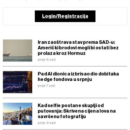
Login/Registracija
Iran zaoštrava stav prema SAD-u:
Američki brodovi mogli bi ostati bez
prolaza kroz Hormuz
prije 6 sati
Pad AI dionica izbrisao dio dobitaka
hedge fondova u srpnju
prije 7 sati
Kad selfie postane skuplji od
putovanja: Skrivena cijena lova na
savršenu fotografiju
prije 9 sati