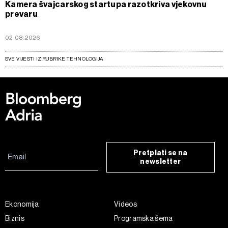
Kamera švajcarskog startupa razotkriva vjekovnu
prevaru
02.08.2026
SVE VIJESTI IZ RUBRIKE TEHNOLOGIJA
Pretplati se na
newsletter
Ekonomija
Videos
Biznis
Programska šema