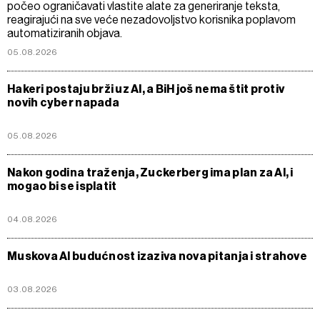
počeo ograničavati vlastite alate za generiranje teksta,
reagirajući na sve veće nezadovoljstvo korisnika poplavom
automatiziranih objava.
05.08.2026
Hakeri postaju brži uz AI, a BiH još nema štit protiv
novih cyber napada
05.08.2026
Nakon godina traženja, Zuckerberg ima plan za Al, i
mogao bi se isplatit
04.08.2026
Muskova AI budućnost izaziva nova pitanja i strahove
03.08.2026