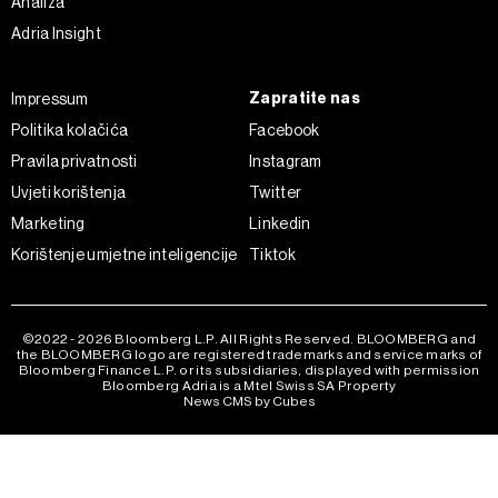
Analiza
Adria Insight
Zapratite nas
Impressum
Politika kolačića
Facebook
Pravila privatnosti
Instagram
Uvjeti korištenja
Twitter
Marketing
Linkedin
Korištenje umjetne inteligencije
Tiktok
©2022 - 2026 Bloomberg L.P. All Rights Reserved. BLOOMBERG and
the BLOOMBERG logo are registered trademarks and service marks of
Bloomberg Finance L.P. or its subsidiaries, displayed with permission
Bloomberg Adria is a Mtel Swiss SA Property
News CMS by Cubes