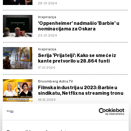
28.01.2024
Inspiracija
'Oppenheimer' nadmašio 'Barbie' u
nominacijama za Oskara
23.01.2024
Inspiracija
Serija 'Prijatelji': Kako se smeće iz
kante pretvorilo u 28.864 funti
17.01.2024
Bloomberg Adria TV
Filmska industrija u 2023: Barbie u
sindikatu, Netflix na streaming tronu
18.12.2023
Politika
Šta je to najgledanije na Netflixu
16.12.2023