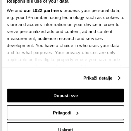
Responsible use of your data
We and
our 1022 partners
process your personal data,
Kompanije
e.g. your IP-number, using technology such as cookies to
Netflix će podići cijene pretplate u
store and access information on your device in order to
pojedinim zemljama
serve personalized ads and content, ad and content
19.10.2023
measurement, audience research and services
development. You have a choice in who uses your data
Inspiracija
and for what purposes. Your privacy choices are only
Šta ćemo gledati ove jeseni
applicable on this digital property where you have made
18.10.2023
your choices. You can change or withdraw your consent
any time from the Cookie Declaration or by clicking on
Prikaži detalje
Politika
the Privacy trigger icon.
Holivudski studiji objavili detalje
ponude scenaristima
If you allow, we would also like to:
Dopusti sve
23.08.2023
Collect information about your geographical
location which can be accurate to within several
Inspiracija
Prilagodi
Šta se najviše 'bindžuje' na Netflixu
meters
Identify your device by actively scanning it for
30.04.2023
Uskrati
specific characteristics (fingerprinting)