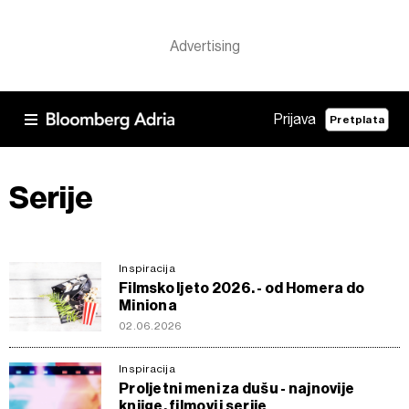
Prijava
Pretplata
Serije
Inspiracija
Filmsko ljeto 2026. - od Homera do
Miniona
02.06.2026
Inspiracija
Proljetni meni za dušu - najnovije
knjige, filmovi i serije