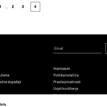
...
1
2
3
4
Impressum
a šema
Politika kolačića
dria događaji
Pravila privatnosti
Uvjeti korištenja
Marketing
Korištenje umjetne inteligencije
data