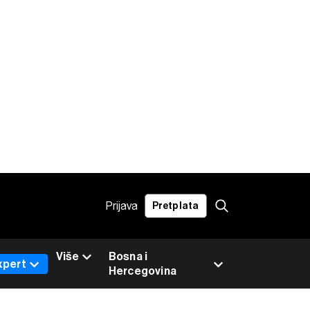
Prijava
Pretplata
Više
Bosna i
xpert
Hercegovina