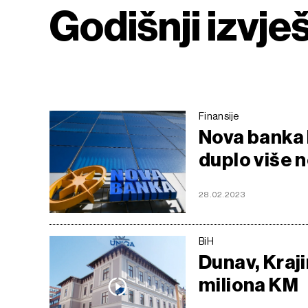
Godišnji izvješ
Finansije
Nova banka l
duplo više 
28.02.2023
BiH
Dunav, Kraji
miliona KM