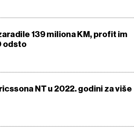
aradile 139 miliona KM, profit im
0 odsto
ricssona NT u 2022. godini za više
o