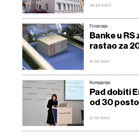
28.02.2023
Finansije
Banke u RS z
rastao za 2
21.02.2023
Kompanije
Pad dobiti E
od 30 post
21.02.2023