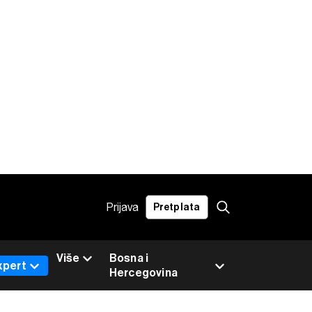
Prijava
Pretplata
Više
Bosna i
xpert
Hercegovina