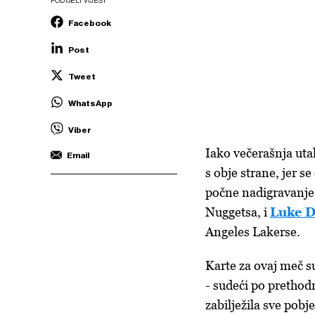
PODIJELI VIJEST
Facebook
Post
Tweet
WhatsApp
Viber
Iako večerašnja uta
Email
s obje strane, jer s
počne nadigravanje
Nuggetsa, i
Luke D
Angeles Lakerse.
Karte za ovaj meč s
- sudeći po prethod
zabilježila sve pobj