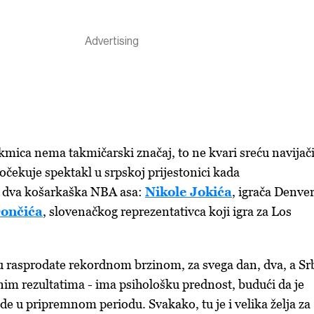
kmica nema takmičarski značaj, to ne kvari sreću navija
e očekuje spektakl u srpskoj prijestonici kada
 dva košarkaška NBA asa:
Nikole Jokića
, igrača Denve
ončića
, slovenačkog reprezentativca koji igra za Los
u rasprodate rekordnom brzinom, za svega dan, dva, a Srb
nim rezultatima - ima psihološku prednost, budući da je
ede u pripremnom periodu. Svakako, tu je i velika želja za