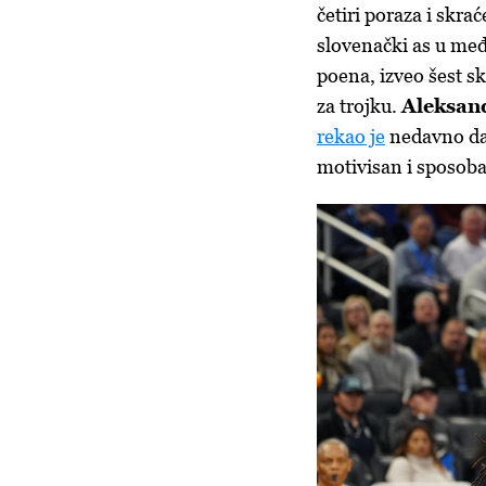
četiri poraza i skr
slovenački as u me
poena, izveo šest sko
za trojku.
Aleksan
rekao je
nedavno da D
motivisan i sposoba