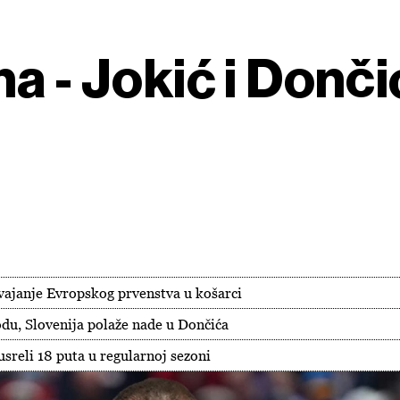
a - Jokić i Donči
vajanje Evropskog prvenstva u košarci
odu, Slovenija polaže nade u Dončića
sreli 18 puta u regularnoj sezoni