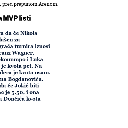
, pred prepunom Arenom.
a MVP listi
a da će Nikola
lašen za
grača turnira iznosi
Franz Wagner,
okounmpo i Luka
 je kvota pet. Na
dera je kvota osam,
ana Bogdanovića.
da će Jokić biti
ac je 5.50, i ona
a Dončića kvota