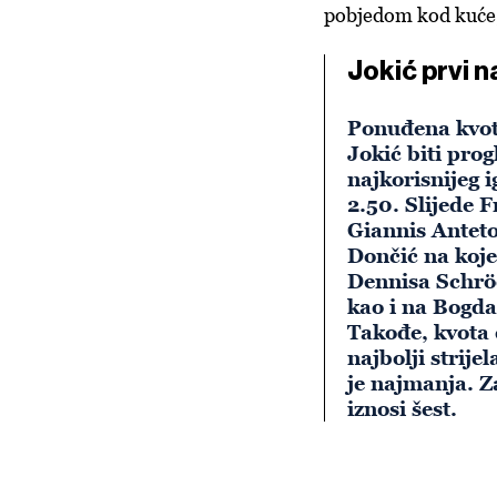
pobjedom kod kuće
Jokić prvi n
Ponuđena kvot
Jokić biti prog
najkorisnijeg i
2.50. Slijede 
Giannis Antet
Dončić na koje
Dennisa Schrö
kao i na Bogd
Takođe, kvota 
najbolji strijel
je najmanja. Z
iznosi šest.