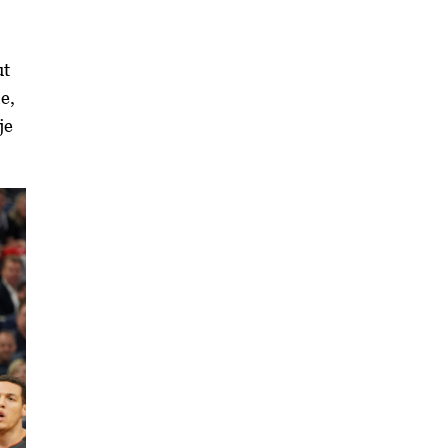
ut
e,
je