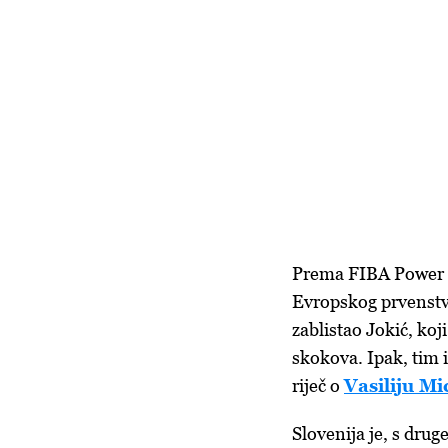
Prema FIBA Power Ra
Evropskog prvenstv
zablistao Jokić, koj
skokova. Ipak, tim 
riječ o
Vasiliju Mi
Slovenija je, s drug