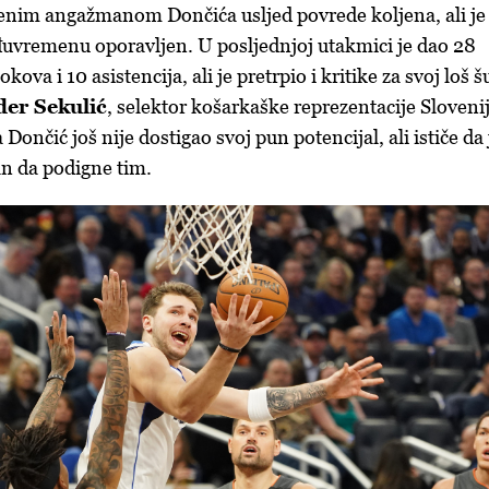
aćenim angažmanom Dončića usljed povrede koljena, ali je
đuvremenu oporavljen. U posljednjoj utakmici je dao 28
kova i 10 asistencija, ali je pretrpio i kritike za svoj loš š
der Sekulić
, selektor košarkaške reprezentacije Slovenij
ončić još nije dostigao svoj pun potencijal, ali ističe da 
n da podigne tim.