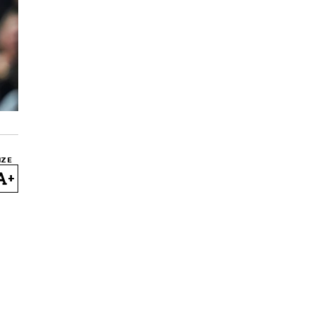
IZE
+