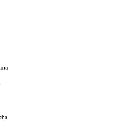
čima
r
ija