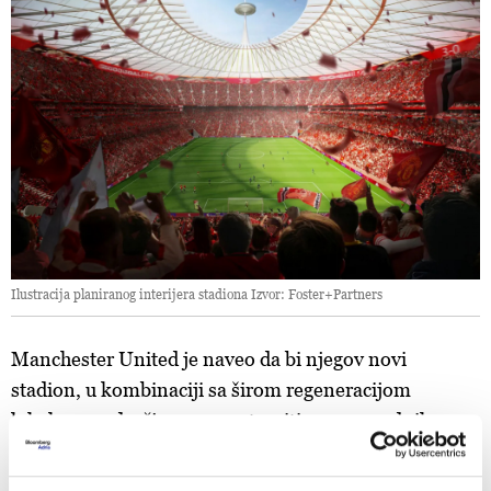
Ilustracija planiranog interijera stadiona Izvor: Foster+Partners
Manchester United je naveo da bi njegov novi
stadion, u kombinaciji sa širom regeneracijom
lokalnog područja, mogao stvoriti 92.000 radnih
mjesta i donijeti ekonomiji dodatnih 7,3 milijarde
funti (9,4 milijarde dolara) godišnje.