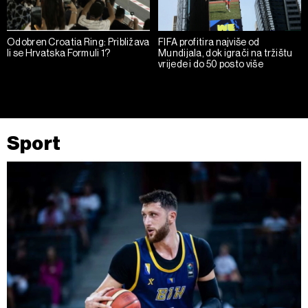
Odobren Croatia Ring: Približava
FIFA profitira najviše od
li se Hrvatska Formuli 1?
Mundijala, dok igrači na tržištu
vrijede i do 50 posto više
Sport