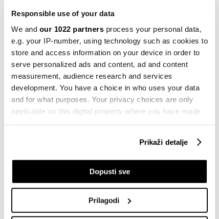
Responsible use of your data
Ratcliffe je ranije govorio o izgradnji "Wembley of the
We and
our 1022 partners
process your personal data,
North", aludirajući na dom engleske reprezentacije u
e.g. your IP-number, using technology such as cookies to
sjeverozapadnom Londonu. Klub je također
store and access information on your device in order to
razmišljao o obnovi svog trenutnog stadiona.
serve personalized ads and content, ad and content
measurement, audience research and services
development. You have a choice in who uses your data
MANCHESTER UNITED
STADION
OLD TRAFFORD
and for what purposes. Your privacy choices are only
PREMIER LIGA
JIM RATCLIFFE
applicable on this digital property where you have made
your choices. You can change or withdraw your consent
any time from the Cookie Declaration or by clicking on
Prikaži detalje
the Privacy trigger icon.
Wall Street zahvatila tokenizacijska
If you allow, we would also like to:
Dopusti sve
groznica, ali rastu i strahovi od rizika
Collect information about your geographical
prije 2 sata
location which can be accurate to within several
Prilagodi
meters
Rheinmetall novu fregatu vidi kao
Identify your device by actively scanning it for