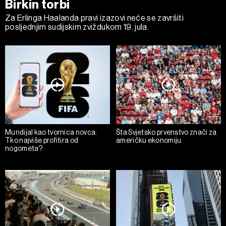
Birkin torbi
Za Erlinga Haalanda pravi izazovi neće se završiti
posljednjim sudijskim zviždukom 19. jula.
Mundijal kao tvornica novca:
Šta Svjetsko prvenstvo znači za
Tko najviše profitira od
američku ekonomiju
nogometa?