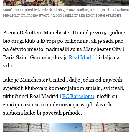
Manchester United je izjavio da bi njegov novi stadion, u kombinaciji s lokalnom
regeneracijom, mogao stvoriti 92.000 radnih mjesta Izvor: Foster+Partners
Prema Deloitteu, Manchester United je 2015. godine
bio drugi klub u Evropi po prihodima, ali je sada pao
na četvrto mjesto, nadmašili su ga Manchester City i
Paris Saint-Germain, dok je
Real Madrid
i dalje na
vrhu.
Iako je Manchester United i dalje jedan od najvećih
svjetskih klubova u komercijalnom smislu, svi rivali,
uključujući Real Madrid i
FC Barcelonu
, uložili su
značajne iznose u modernizaciju svojih slavnih
stadiona kako bi povećali prihode.