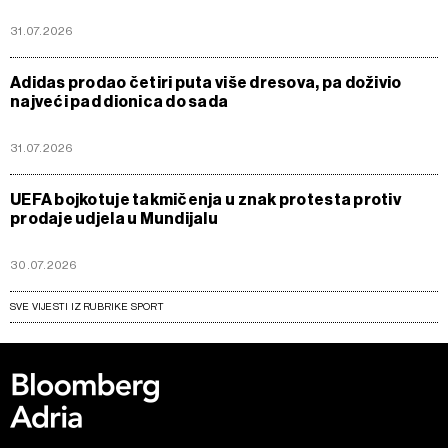
31.07.2026
Adidas prodao četiri puta više dresova, pa doživio
najveći pad dionica do sada
31.07.2026
UEFA bojkotuje takmičenja u znak protesta protiv
prodaje udjela u Mundijalu
30.07.2026
SVE VIJESTI IZ RUBRIKE SPORT