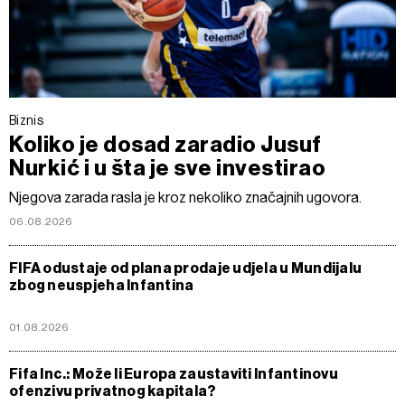
Biznis
Koliko je dosad zaradio Jusuf
Nurkić i u šta je sve investirao
Njegova zarada rasla je kroz nekoliko značajnih ugovora.
06.08.2026
FIFA odustaje od plana prodaje udjela u Mundijalu
zbog neuspjeha Infantina
01.08.2026
Fifa Inc.: Može li Europa zaustaviti Infantinovu
ofenzivu privatnog kapitala?