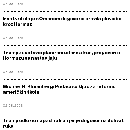
06.08.2026
Iran tvrdi da je s Omanom dogovorio pravila plovidbe
kroz Hormuz
05.08.2026
Trump zaustavio planirani udar na Iran, pregovori o
Hormuzu se nastavljaju
03.08.2026
Michael R. Bloomberg: Podaci su ključ za reformu
američkih škola
02.08.2026
Tramp odložio napad na Iran jer je dogovor na dohvat
ruke