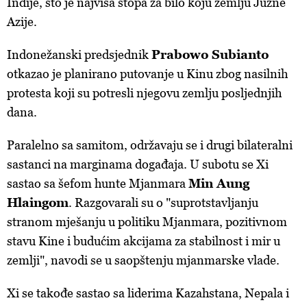
Indije, što je najviša stopa za bilo koju zemlju Južne
Azije.
Indonežanski predsjednik
Prabowo Subianto
otkazao je planirano putovanje u Kinu zbog nasilnih
protesta koji su potresli njegovu zemlju posljednjih
dana.
Paralelno sa samitom, održavaju se i drugi bilateralni
sastanci na marginama događaja. U subotu se Xi
sastao sa šefom hunte Mjanmara
Min Aung
Hlaingom
. Razgovarali su o "suprotstavljanju
stranom mješanju u politiku Mjanmara, pozitivnom
stavu Kine i budućim akcijama za stabilnost i mir u
zemlji", navodi se u saopštenju mjanmarske vlade.
Xi se takođe sastao sa liderima Kazahstana, Nepala i