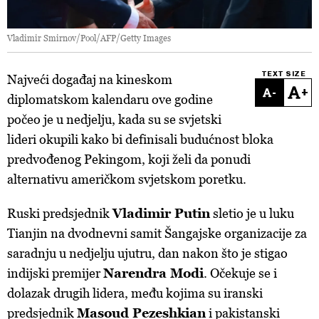
Vladimir Smirnov/Pool/AFP/Getty Images
TEXT SIZE
Najveći događaj na kineskom
-
+
diplomatskom kalendaru ove godine
počeo je u nedjelju, kada su se svjetski
lideri okupili kako bi definisali budućnost bloka
predvođenog Pekingom, koji želi da ponudi
alternativu američkom svjetskom poretku.
Ruski predsjednik
Vladimir Putin
sletio je u luku
Tianjin na dvodnevni samit Šangajske organizacije za
saradnju u nedjelju ujutru, dan nakon što je stigao
indijski premijer
Narendra Modi
. Očekuje se i
dolazak drugih lidera, među kojima su iranski
predsjednik
Masoud Pezeshkian
i pakistanski