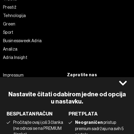
Prestiž
Tehnologija
Green
Sport
Businessweek Adria
Analiza
Adria Insight
Zapratite nas
Impressum
Politika kolačića
Facebook
Pravila privatnosti
Instagram
Nastavite čitati odabirom jedne od opcija
Uvjeti korištenja
u nastavku.
Twitter
Marketing
Linkedin
BESPLATAN RAČUN
PRETPLATA
Korištenje umjetne inteligencije
Tiktok
Pročitajte ovaj i još 3 članka
Neograničen
pristup
(ne odnosi se na PREMIUM
premium sadržaju na svih 5