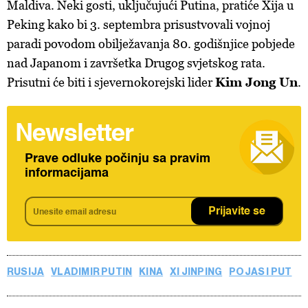
Maldiva. Neki gosti, uključujući Putina, pratiće Xija u
Peking kako bi 3. septembra prisustvovali vojnoj
paradi povodom obilježavanja 80. godišnjice pobjede
nad Japanom i završetka Drugog svjetskog rata.
Prisutni će biti i sjevernokorejski lider
Kim Jong Un
.
Newsletter
Prave odluke počinju sa pravim
informacijama
Prijavite se
RUSIJA
VLADIMIR PUTIN
KINA
XI JINPING
POJAS I PUT