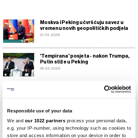
Moskva i Peking učvršćuju savez u
vremenu novih geopolitičkih podjela
21.05.2026
'Tempirana' posjeta - nakon Trumpa,
Putin stiže u Peking
18.05.2026
Kina i Rusija uz Iran, dok SAD ostaje
bez podrške
17.03.2026
Responsible use of your data
We and
our 1022 partners
process your personal data,
Kina i SAD zaoštravaju bitku za
e.g. your IP-number, using technology such as cookies to
dominaciju u umjetnoj inteligenciji
store and access information on your device in order to
22.07.2026