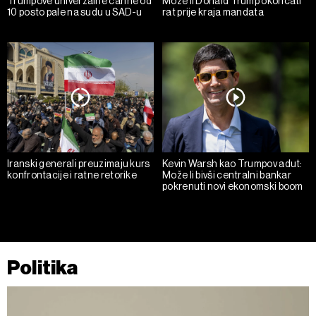
Trumpove univerzalne carine od
Može li Donald Trump okončati
10 posto pale na sudu u SAD-u
rat prije kraja mandata
Iranski generali preuzimaju kurs
Kevin Warsh kao Trumpov adut:
konfrontacije i ratne retorike
Može li bivši centralni bankar
pokrenuti novi ekonomski boom
Politika