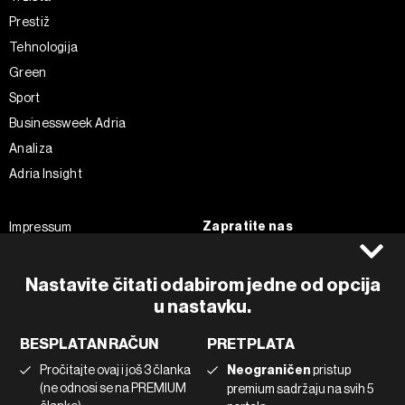
Prestiž
Tehnologija
Green
Sport
Businessweek Adria
Analiza
Adria Insight
Zapratite nas
Impressum
Politika kolačića
Facebook
Pravila privatnosti
Instagram
Nastavite čitati odabirom jedne od opcija
Uvjeti korištenja
Twitter
u nastavku.
Marketing
Linkedin
BESPLATAN RAČUN
PRETPLATA
Korištenje umjetne inteligencije
Tiktok
Pročitajte ovaj i još 3 članka
Neograničen
pristup
(ne odnosi se na PREMIUM
premium sadržaju na svih 5