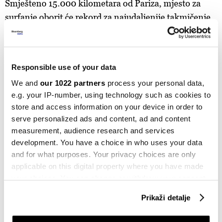
Smješteno 15.000 kilometara od Pariza, mjesto za
surfanje oborit će rekord za najudaljenije takmičenje
za medalju koje se održava izvan grada domaćina
Olimpijskih igara.
Responsible use of your data
No, takmičari će rado preletjeti pola svijeta kako bi
lovili valove na jednoj od najspektakularnijih lokacija
We and
our 1022 partners
process your personal data,
e.g. your IP-number, using technology such as cookies to
za surfanje na planeti.
store and access information on your device in order to
serve personalized ads and content, ad and content
Poznate ličnosti i ceremonija otvaranja
measurement, audience research and services
Ceremonija otvaranja Olimpijskih igara neće se
development. You have a choice in who uses your data
and for what purposes. Your privacy choices are only
održati kao inače, na stadionu, već na 160 brodova
applicable on this digital property where you have made
kojima će sportisti ploviti rijekom Senom kroz Pariz.
your choices. You can change or withdraw your consent
any time from the Cookie Declaration or by clicking on
Celine Dion i Lady Gaga nastupit će na otvorenju
Prikaži detalje
the Privacy trigger icon.
Olimpijskih igara, a zajedno će izvesti legendarni duet
La Vie en Rose legendarne Édith Piaf. Ovo će biti