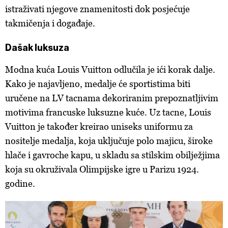
istraživati njegove znamenitosti dok posjećuje
takmičenja i događaje.
Dašak luksuza
Modna kuća Louis Vuitton odlučila je ići korak dalje.
Kako je najavljeno, medalje će sportistima biti
uručene na LV tacnama dekoriranim prepoznatljivim
motivima francuske luksuzne kuće. Uz tacne, Louis
Vuitton je također kreirao uniseks uniformu za
nositelje medalja, koja uključuje polo majicu, široke
hlače i gavroche kapu, u skladu sa stilskim obilježjima
koja su okruživala Olimpijske igre u Parizu 1924.
godine.