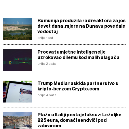
Rumunija produžila rad reaktora za još
devet dana, mjere na Dunavu povećale
vodostaj
prije 1 sat
Procvat umjetne inteligencije
uzrokovao dilemu kod malih ulagača
prije 2 sata
Trump Media raskida partnerstvo s
kripto-berzom Crypto.com
prije 4 sata
Plaža u Italiji postaje luksuz: Ležaljke
225 eura, domaći sendviči pod
zabranom