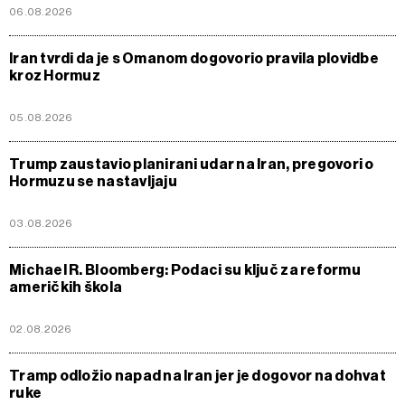
06.08.2026
Iran tvrdi da je s Omanom dogovorio pravila plovidbe
kroz Hormuz
05.08.2026
Trump zaustavio planirani udar na Iran, pregovori o
Hormuzu se nastavljaju
03.08.2026
Michael R. Bloomberg: Podaci su ključ za reformu
američkih škola
02.08.2026
Tramp odložio napad na Iran jer je dogovor na dohvat
ruke