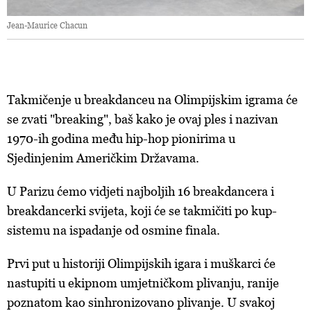
Jean-Maurice Chacun
Takmičenje u breakdanceu na Olimpijskim igrama će
se zvati "breaking", baš kako je ovaj ples i nazivan
1970-ih godina među hip-hop pionirima u
Sjedinjenim Američkim Državama.
U Parizu ćemo vidjeti najboljih 16 breakdancera i
breakdancerki svijeta, koji će se takmičiti po kup-
sistemu na ispadanje od osmine finala.
Prvi put u historiji Olimpijskih igara i muškarci će
nastupiti u ekipnom umjetničkom plivanju, ranije
poznatom kao sinhronizovano plivanje. U svakoj