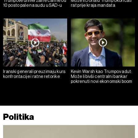
Trumpove univerzalne carine od
Može li Donald Trump okončati
10 posto pale na sudu u SAD-u
rat prije kraja mandata
Iranski generali preuzimaju kurs
Kevin Warsh kao Trumpov adut:
konfrontacije i ratne retorike
Može li bivši centralni bankar
pokrenuti novi ekonomski boom
Politika