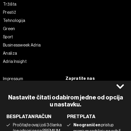
Tržišta
Prestiž
Tehnologija
Green
Sport
Businessweek Adria
Analiza
Adria Insight
Zapratite nas
Impressum
Politika kolačića
Facebook
Pravila privatnosti
Instagram
Nastavite čitati odabirom jedne od opcija
Uvjeti korištenja
Twitter
u nastavku.
Marketing
Linkedin
BESPLATAN RAČUN
PRETPLATA
Korištenje umjetne inteligencije
Tiktok
Pročitajte ovaj i još 3 članka
Neograničen
pristup
(ne odnosi se na PREMIUM