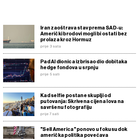
Iran zaoštrava stav prema SAD-u:
Američki brodovi mogli bi ostati bez
prolaza kroz Hormuz
prije 3 sata
Pad AI dionica izbrisao dio dobitaka
hedge fondova u srpnju
prije 5 sati
Kad selfie postane skuplji od
putovanja: Skrivena cijena lova na
savršenu fotografiju
prije 7 sati
"Sell America" ponovo u fokusu dok
američka politika povećava