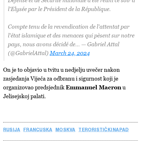
Défense et de Sécurité nationale a été réuni ce soir à
l’Elysée par le Président de la République.
Compte tenu de la revendication de l’attentat par
l’état islamique et des menaces qui pèsent sur notre
pays, nous avons décidé de… — Gabriel Attal
(@GabrielAttal)
March 24, 2024
On je to objavio u tvitu u nedjelju uvečer nakon
zasjedanja Vijeća za odbranu i sigurnost koji je
organizovao predsjednik
Emmanuel Macron
u
Jelisejskoj palati.
RUSIJA
FRANCUSKA
MOSKVA
TERORISTIČKI NAPAD