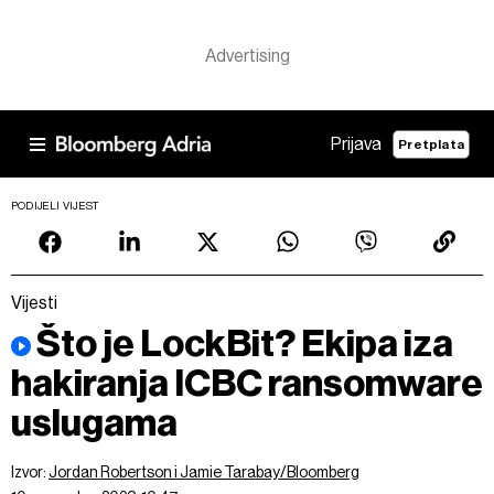
Prijava
Pretplata
PODIJELI VIJEST
Vijesti
Što je LockBit? Ekipa iza
hakiranja ICBC ransomware
uslugama
Izvor:
Jordan Robertson i Jamie Tarabay/Bloomberg