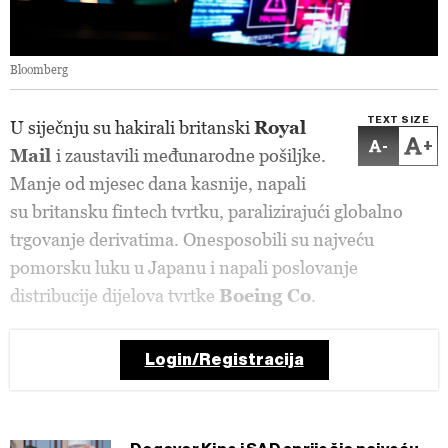
Bloomberg
TEXT SIZE
U siječnju su hakirali britanski
Royal
-
+
Mail
i zaustavili međunarodne pošiljke.
Manje od mjesec dana kasnije, napali
su britansku fintech tvrtku, paralizirajući globalno
trgovanje derivatima. Onesposobili su najveću
pomorsku luku u Japanu i napali poslovanje
distribucije dijelova tvrtke
Boeing Co
.
Login/Registracija