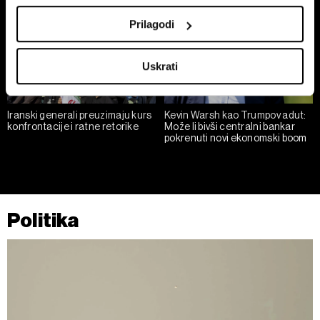
location which can be accurate to within several
Prilagodi
meters
Identify your device by actively scanning it for
Uskrati
specific characteristics (fingerprinting)
Find out more about how your personal data is processed
and set your preferences in the
details section
.
Iranski generali preuzimaju kurs
Kevin Warsh kao Trumpov adut:
konfrontacije i ratne retorike
Može li bivši centralni bankar
pokrenuti novi ekonomski boom
Zajednički voditelji obrade su HD-WIN ARENA SPORT
d.o.o. i
Partneri
. Više o podacima koje obrađujemo kao i
o vašim pravima pročitajte u našoj
Politici privatnosti
, a
o kolačićima i drugim sličnim tehnologijama u
Politici
kolačića
. Kolačiće u bilo kojem trenutku možete ponovno
Politika
ažurirati klikom na „Prikaži detalje“. Privolu možete u bilo
kojem trenutku povući bez negativnih posljedica.