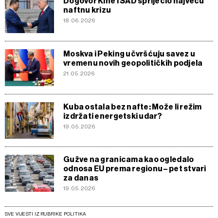
Dogovor Kine i SAD spriječio najveću
naftnu krizu
18.06.2026
Moskva i Peking učvršćuju savez u
vremenu novih geopolitičkih podjela
21.05.2026
Kuba ostala bez nafte: Može li režim
izdržati energetski udar?
19.05.2026
Gužve na granicama kao ogledalo
odnosa EU prema regionu – pet stvari
za danas
19.05.2026
SVE VIJESTI IZ RUBRIKE POLITIKA