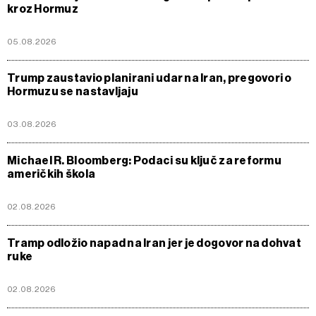
kroz Hormuz
05.08.2026
Trump zaustavio planirani udar na Iran, pregovori o
Hormuzu se nastavljaju
03.08.2026
Michael R. Bloomberg: Podaci su ključ za reformu
američkih škola
02.08.2026
Tramp odložio napad na Iran jer je dogovor na dohvat
ruke
02.08.2026