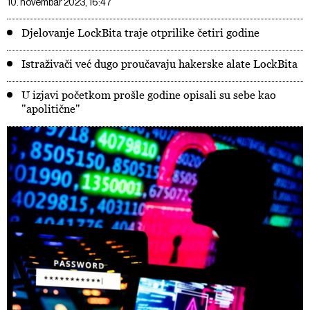
10. novembar 2023, 16:47
Djelovanje LockBita traje otprilike četiri godine
Istraživači već dugo proučavaju hakerske alate LockBita
U izjavi početkom prošle godine opisali su sebe kao
"apolitične"