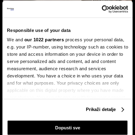
Trump protiv Castra: Meta postaje
milijardersko turističko carstvo
Responsible use of your data
porodice Castro
We and
our 1022 partners
process your personal data,
Sukob oko Kube je sukob oko tri četvrtine ekonomije pod
e.g. your IP-number, using technology such as cookies to
okriljem koncerna Gaesa.
store and access information on your device in order to
serve personalized ads and content, ad and content
measurement, audience research and services
development. You have a choice in who uses your data
and for what purposes. Your privacy choices are only
applicable on this digital property where you have made
your choices. You can change or withdraw your consent
any time from the Cookie Declaration or by clicking on
Prikaži detalje
the Privacy trigger icon.
Trumpove univerzalne carine od
Može li Donald Trump okončati
10 posto pale na sudu u SAD-u
rat prije kraja mandata
If you allow, we would also like to:
Dopusti sve
Collect information about your geographical