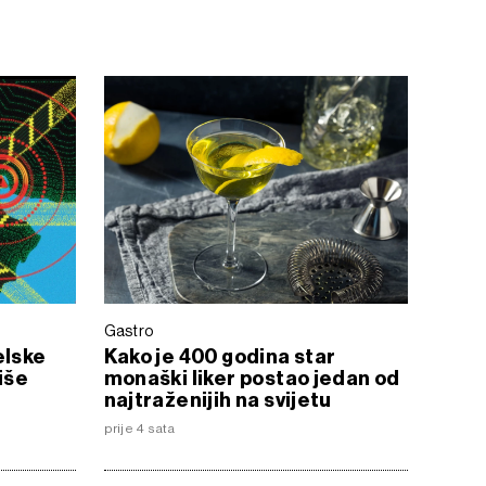
Gastro
elske
Kako je 400 godina star
iše
monaški liker postao jedan od
najtraženijih na svijetu
prije 4 sata