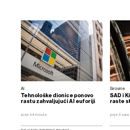
AI
Sirovine
Tehnološke dionice ponovo
SAD i K
rastu zahvaljujući AI euforiji
raste s
prije 54 minute
prije 3 sata