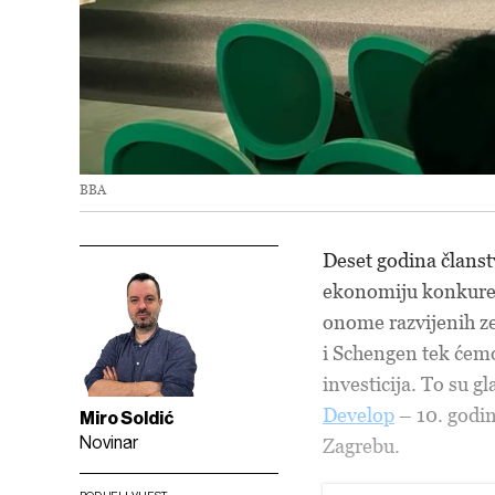
BBA
Deset godina članst
ekonomiju konkuren
onome razvijenih ze
i Schengen tek ćemo 
investicija. To su 
Develop
– 10. godin
Miro Soldić
Novinar
Zagrebu.