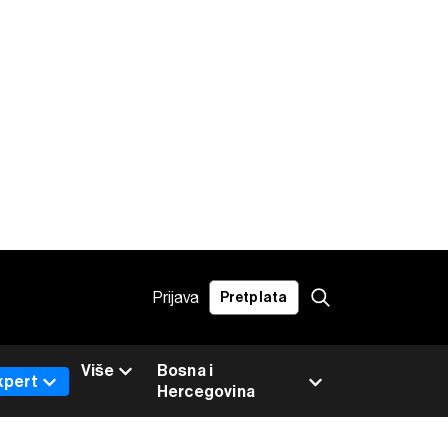
Prijava
Pretplata
Više
Bosna i
xpert
Hercegovina