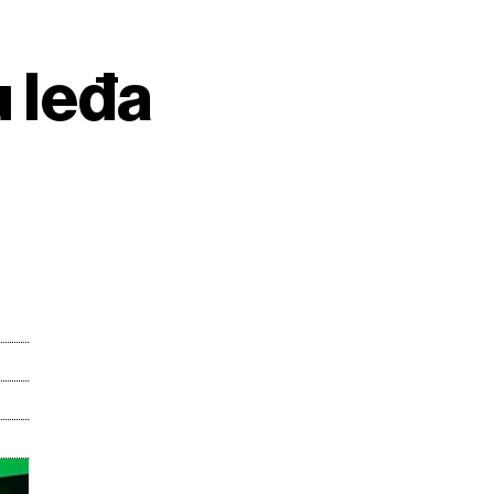
u leđa