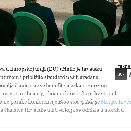
TEXT S
va u Europskoj uniji (EU) učinilo je hrvatsku
-
tnijom i približilo standard naših građana
malja članica, a sve benefite ulaska u eurozonu
osjetiti u idućim godinama kroz bolji priliv stranih
glavne poruke konferencije
Bloomberg Adrije
Merge, Inves
a članstva Hrvatske u EU-u koja se održala u utorak u