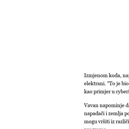
Izmjenom koda, nap
elektrani. "To je bi
kao primjer u cyberi
Vavan napominje da 
napadači i zemlja p
mogu vršiti iz razli