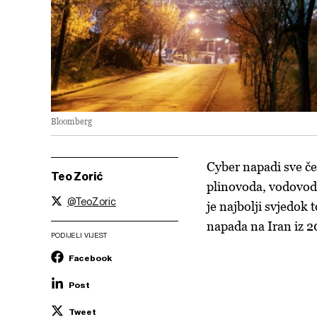
Bloomberg
Cyber napadi sve če
Teo Zorić
plinovoda, vodovoda,
@TeoZoric
je najbolji svjedok 
napada na Iran iz 2
PODIJELI VIJEST
Facebook
Post
Tweet