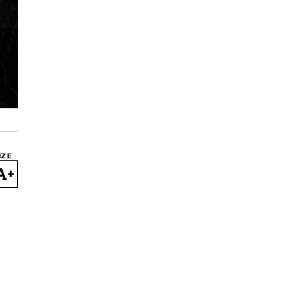
IZE
+