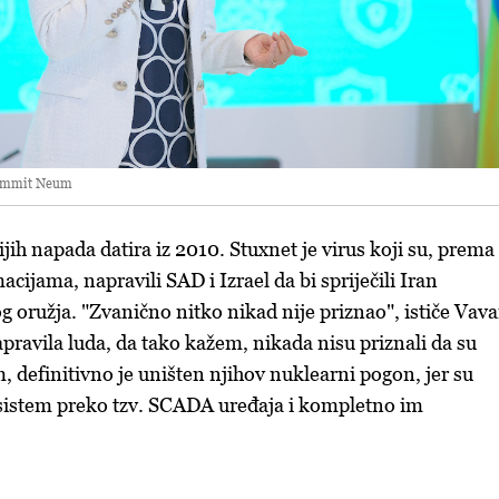
 summit Neum
ih napada datira iz 2010. Stuxnet je virus koji su, prema
ijama, napravili SAD i Izrael da bi spriječili Iran
g oružja. "Zvanično nitko nikad nije priznao", ističe Vava
pravila luda, da tako kažem, nikada nisu priznali da su
 definitivno je uništen njihov nuklearni pogon, jer su
u sistem preko tzv. SCADA uređaja i kompletno im