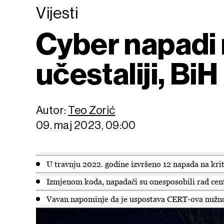
Vijesti
Cyber napadi n
učestaliji, Bi
Autor:
Teo Zorić
09. maj 2023, 09:00
U travnju 2022. godine izvršeno 12 napada na kri
Izmjenom koda, napadači su onesposobili rad cent
Vavan napominje da je uspostava CERT-ova nužno