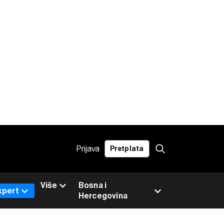
Prijava
Pretplata
Više
Bosna i
xpert
Hercegovina