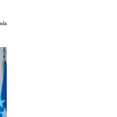
kada
u