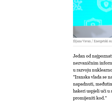
Ilijana Vavan / Energetski
Jedan od najpoznatij
nezvaničnim informac
u razvoju nuklearno
"Iranska vlada se na
napadnuti, međutim,
hakeri uspjeli ući 
promijeniti kod."