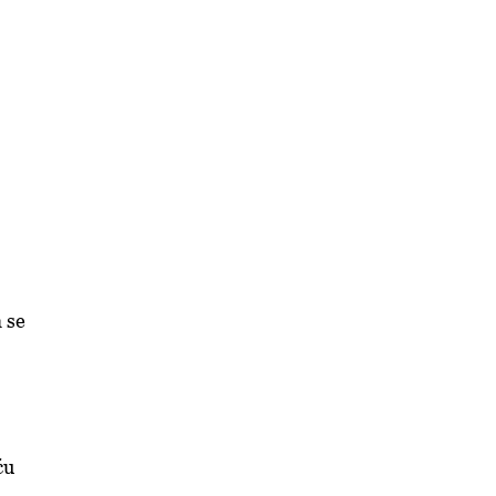
a se
ću