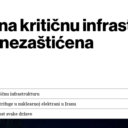
a kritičnu infra
H nezaštićena
tičnu infrastrukturu
rifuge u nuklearnoj elektrani u Iranu
st svake države