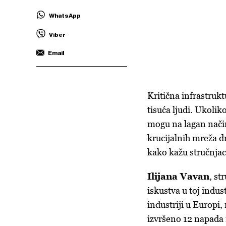
WhatsApp
Viber
Email
Kritična infrastruktu
tisuća ljudi. Ukolik
mogu na lagan način
krucijalnih mreža 
kako kažu stručnjaci
Ilijana Vavan
, st
iskustva u toj indus
industriji u Europi,
izvršeno 12 napada 