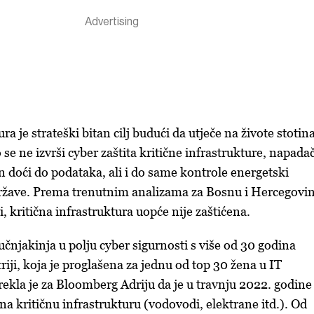
ra je strateški bitan cilj budući da utječe na živote stotin
o se ne izvrši cyber zaštita kritične infrastrukture, napadač
 doći do podataka, ali i do same kontrole energetski
države. Prema trenutnim analizama za Bosnu i Hercegovi
, kritična infrastruktura uopće nije zaštićena.
ručnjakinja u polju cyber sigurnosti s više od 30 godina
triji, koja je proglašena za jednu od top 30 žena u IT
 rekla je za Bloomberg Adriju da je u travnju 2022. godine
na kritičnu infrastrukturu (vodovodi, elektrane itd.). Od