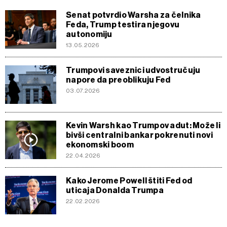
Senat potvrdio Warsha za čelnika
Feda, Trump testira njegovu
autonomiju
13.05.2026
Trumpovi saveznici udvostručuju
napore da preoblikuju Fed
03.07.2026
Kevin Warsh kao Trumpov adut: Može li
bivši centralni bankar pokrenuti novi
ekonomski boom
22.04.2026
Kako Jerome Powell štiti Fed od
uticaja Donalda Trumpa
22.02.2026