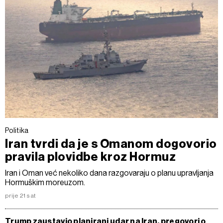
Politika
Iran tvrdi da je s Omanom dogovorio
pravila plovidbe kroz Hormuz
Iran i Oman već nekoliko dana razgovaraju o planu upravljanja
Hormuškim moreuzom.
prije 21 sat
Trump zaustavio planirani udar na Iran, pregovori o