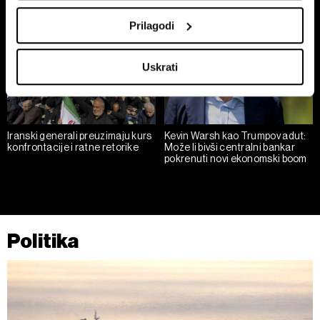
Collect information about your geographical
location which can be accurate to within several
Prilagodi
meters
Identify your device by actively scanning it for
Uskrati
specific characteristics (fingerprinting)
Find out more about how your personal data is processed
and set your preferences in the
details section
.
Iranski generali preuzimaju kurs
Kevin Warsh kao Trumpov adut:
Zajednički voditelji obrade su HD-WIN ARENA SPORT
konfrontacije i ratne retorike
Može li bivši centralni bankar
d.o.o. i
Partneri
. Više o podacima koje obrađujemo kao i
pokrenuti novi ekonomski boom
o vašim pravima pročitajte u našoj
Politici privatnosti
, a
o kolačićima i drugim sličnim tehnologijama u
Politici
kolačića
. Kolačiće u bilo kojem trenutku možete ponovno
ažurirati klikom na „Prikaži detalje“. Privolu možete u bilo
Politika
kojem trenutku povući bez negativnih posljedica.