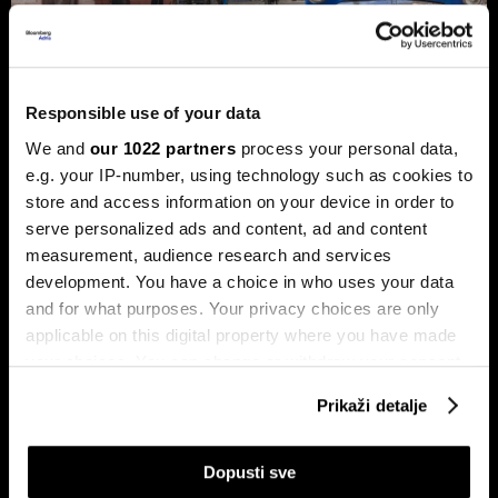
Trump protiv Castra: Meta postaje
Responsible use of your data
milijardersko turističko carstvo
We and
our 1022 partners
process your personal data,
porodice Castro
e.g. your IP-number, using technology such as cookies to
Sukob oko Kube je sukob oko tri četvrtine ekonomije pod
store and access information on your device in order to
okriljem koncerna Gaesa.
serve personalized ads and content, ad and content
measurement, audience research and services
development. You have a choice in who uses your data
and for what purposes. Your privacy choices are only
applicable on this digital property where you have made
your choices. You can change or withdraw your consent
any time from the Cookie Declaration or by clicking on
Prikaži detalje
the Privacy trigger icon.
Trumpove univerzalne carine od
Može li Donald Trump okončati
If you allow, we would also like to:
10 posto pale na sudu u SAD-u
rat prije kraja mandata
Dopusti sve