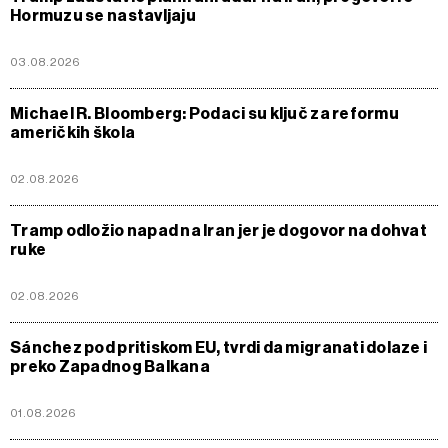
Hormuzu se nastavljaju
03.08.2026
Michael R. Bloomberg: Podaci su ključ za reformu
američkih škola
02.08.2026
Tramp odložio napad na Iran jer je dogovor na dohvat
ruke
02.08.2026
Sánchez pod pritiskom EU, tvrdi da migranati dolaze i
preko Zapadnog Balkana
01.08.2026