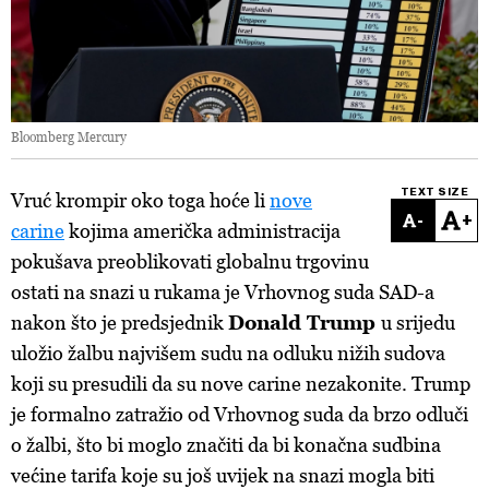
Bloomberg Mercury
TEXT SIZE
Vruć krompir oko toga hoće li
nove
-
+
carine
kojima američka administracija
pokušava preoblikovati globalnu trgovinu
ostati na snazi u rukama je Vrhovnog suda SAD-a
nakon što je predsjednik
Donald Trump
u srijedu
uložio žalbu najvišem sudu na odluku nižih sudova
koji su presudili da su nove carine nezakonite. Trump
je formalno zatražio od Vrhovnog suda da brzo odluči
o žalbi, što bi moglo značiti da bi konačna sudbina
većine tarifa koje su još uvijek na snazi mogla biti