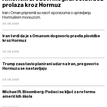
prolaza kroz Hormuz
Iran i Oman pripremili su nacrt sporazuma o upravljanju
Hormuškim moreuzom.
06.08.2026
Iran tvrdi da je s Omanom dogovorio pravila plovidbe
kroz Hormuz
05.08.2026
Trump zaustavio planirani udar na Iran, pregovori o
Hormuzu se nastavljaju
03.08.2026
Michael R. Bloomberg: Podaci su ključ za reformu
američkih škola