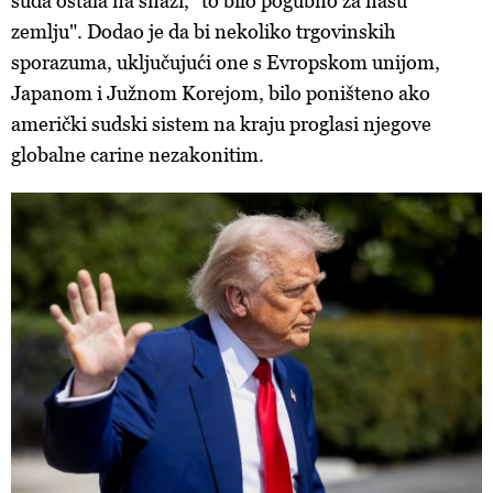
suda ostala na snazi, "to bilo pogubno za našu
zemlju". Dodao je da bi nekoliko trgovinskih
sporazuma, uključujući one s Evropskom unijom,
Japanom i Južnom Korejom, bilo poništeno ako
američki sudski sistem na kraju proglasi njegove
globalne carine nezakonitim.