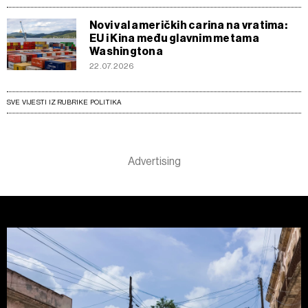
Novi val američkih carina na vratima:
EU i Kina među glavnim metama
Washingtona
22.07.2026
SVE VIJESTI IZ RUBRIKE POLITIKA