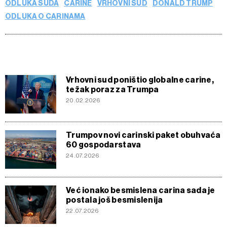
ODLUKA SUDA
CARINE
VRHOVNI SUD
DONALD TRUMP
ODLUKA O CARINAMA
Vrhovni sud poništio globalne carine,
težak poraz za Trumpa
20.02.2026
Trumpov novi carinski paket obuhvaća
60 gospodarstava
24.07.2026
Već ionako besmislena carina sada je
postala još besmislenija
22.07.2026