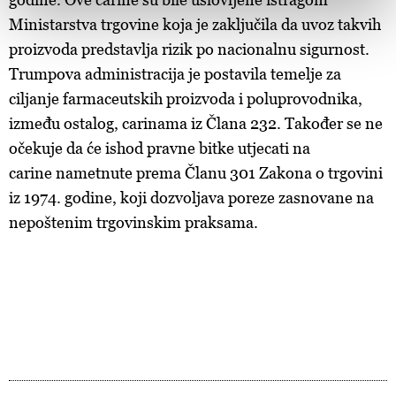
and set your preferences in the
details section
.
Ministarstva trgovine koja je zaključila da uvoz takvih
Zajednički voditelji obrade su HD-WIN ARENA SPORT
proizvoda predstavlja rizik po nacionalnu sigurnost.
d.o.o. i
Partneri
. Više o podacima koje obrađujemo kao i
Trumpova administracija je postavila temelje za
o vašim pravima pročitajte u našoj
Politici privatnosti
, a
ciljanje farmaceutskih proizvoda i poluprovodnika,
o kolačićima i drugim sličnim tehnologijama u
Politici
između ostalog, carinama iz Člana 232. Također se ne
kolačića
. Kolačiće u bilo kojem trenutku možete ponovno
očekuje da će ishod pravne bitke utjecati na
ažurirati klikom na „Prikaži detalje“. Privolu možete u bilo
kojem trenutku povući bez negativnih posljedica.
carine nametnute prema Članu 301 Zakona o trgovini
iz 1974. godine, koji dozvoljava poreze zasnovane na
nepoštenim trgovinskim praksama.