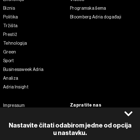
Biznis
Programska šema
Politika
Bloomberg Adria događaji
Tržišta
Prestiž
Tehnologija
Green
Sport
Businessweek Adria
Analiza
Adria Insight
Zapratite nas
Impressum
Politika kolačića
Facebook
Pravila privatnosti
Instagram
Nastavite čitati odabirom jedne od opcija
Uvjeti korištenja
Twitter
u nastavku.