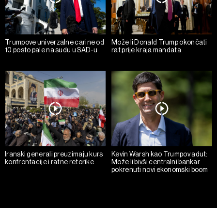
Trumpove univerzalne carine od
Može li Donald Trump okončati
10 posto pale na sudu u SAD-u
rat prije kraja mandata
Iranski generali preuzimaju kurs
Kevin Warsh kao Trumpov adut:
konfrontacije i ratne retorike
Može li bivši centralni bankar
pokrenuti novi ekonomski boom