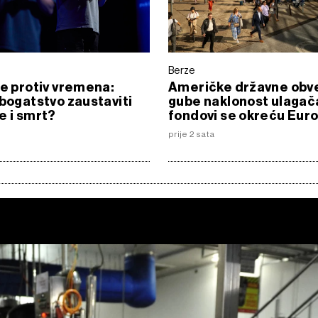
Berze
de protiv vremena:
Američke državne obv
 bogatstvo zaustaviti
gube naklonost ulagač
e i smrt?
fondovi se okreću Euro
prije 2 sata