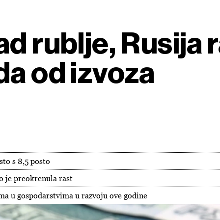
d rublje, Rusija
da od izvoza
sto s 8,5 posto
o je preokrenula rast
tima u gospodarstvima u razvoju ove godine