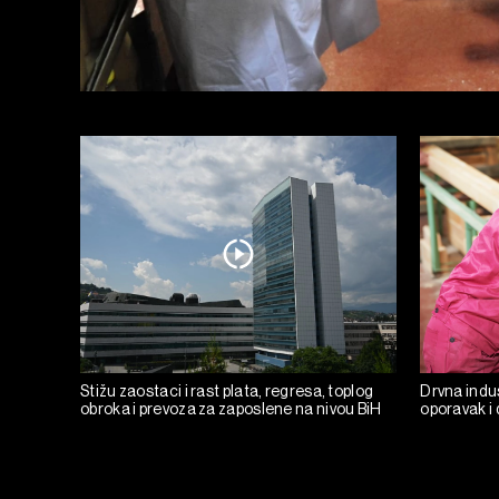
Stižu zaostaci i rast plata, regresa, toplog
Drvna indust
obroka i prevoza za zaposlene na nivou BiH
oporavak i 