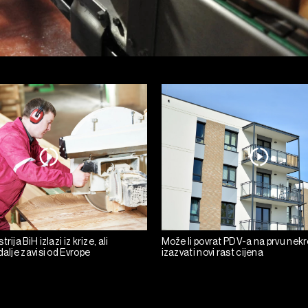
rija BiH izlazi iz krize, ali
Može li povrat PDV-a na prvu nek
dalje zavisi od Evrope
izazvati novi rast cijena