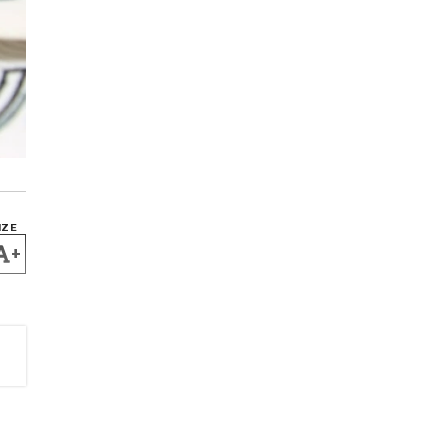
IZE
+