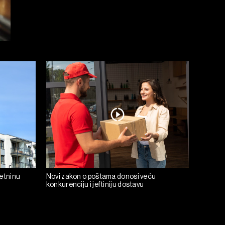
retninu
Novi zakon o poštama donosi veću
konkurenciju i jeftiniju dostavu