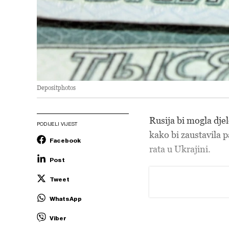
Depositphotos
Rusija bi mogla dje
PODIJELI VIJEST
kako bi zaustavila 
Facebook
rata u Ukrajini.
Post
Tweet
WhatsApp
Viber