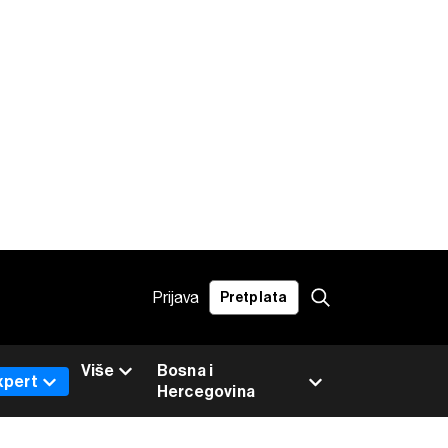
Prijava
Pretplata
Više
Bosna i
xpert
Hercegovina