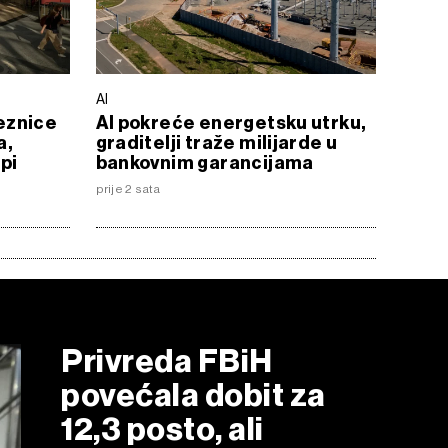
AI
eznice
AI pokreće energetsku utrku,
a,
graditelji traže milijarde u
pi
bankovnim garancijama
prije 2 sata
Privreda FBiH
povećala dobit za
12,3 posto, ali