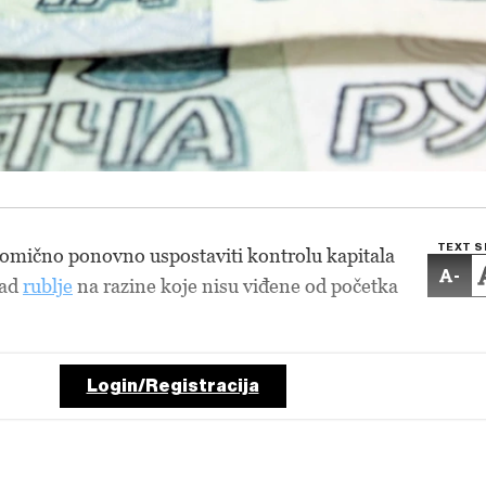
TEXT S
lomično ponovno uspostaviti kontrolu kapitala
-
pad
rublje
na razine koje nisu viđene od početka
Login/Registracija