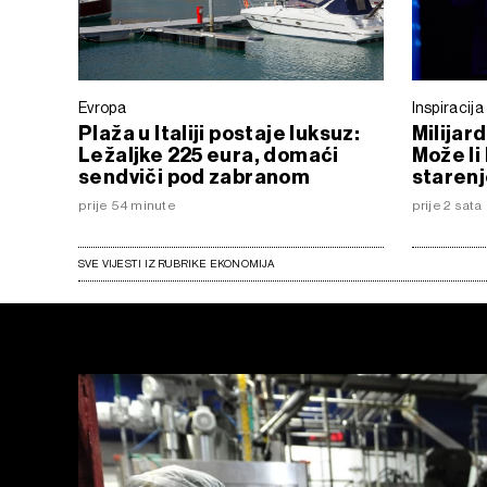
Evropa
Inspiracija
Plaža u Italiji postaje luksuz:
Milijar
Ležaljke 225 eura, domaći
Može li
sendviči pod zabranom
starenj
prije 54 minute
prije 2 sata
SVE VIJESTI IZ RUBRIKE EKONOMIJA