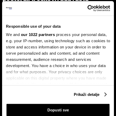
dvostruko brže
Analiza je predstavljena na zajedničkom sastanku FIA-e i
Udruženja poslodavaca Federacije BiH, gdje je istaknuto da
privatni sektor ostaje ključni nosilac ekonomskog rasta.
Od ukupno 28.634 privredna društva u Federaciji, čak 98,6
Responsible use of your data
posto čine privatne kompanije, koje ostvaruju 90 posto
We and
our 1022 partners
process your personal data,
ukupnih prihoda i 95 posto ukupne dobiti.
e.g. your IP-number, using technology such as cookies to
store and access information on your device in order to
serve personalized ads and content, ad and content
measurement, audience research and services
development. You have a choice in who uses your data
and for what purposes. Your privacy choices are only
applicable on this digital property where you have made
your choices. You can change or withdraw your consent
Stižu zaostaci i rast plata,
Drvna industrija BiH izlazi iz
any time from the Cookie Declaration or by clicking on
regresa, toplog obroka i prevoza
krize, ali oporavak i dalje zavisi
Prikaži detalje
the Privacy trigger icon.
za zaposlene na nivou BiH
od Evrope
If you allow, we would also like to:
Dopusti sve