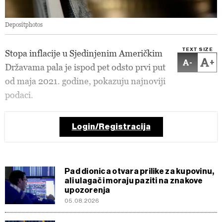
Depositphotos
TEXT SIZE
Stopa inflacije u Sjedinjenim Američkim
-
+
Državama pala je ispod pet odsto prvi put
od maja 2021. godine, pokazuju najnoviji
podaci.
Login/Registracija
Pad dionica otvara prilike za kupovinu,
ali ulagači moraju paziti na znakove
upozorenja
05.08.2026