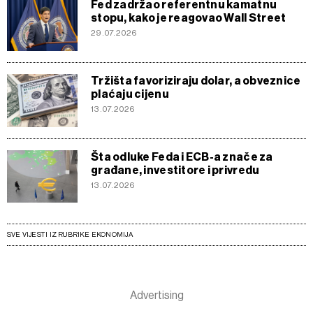
Fed zadržao referentnu kamatnu
stopu, kako je reagovao Wall Street
29.07.2026
Tržišta favoriziraju dolar, a obveznice
plaćaju cijenu
13.07.2026
Šta odluke Feda i ECB-a znače za
građane, investitore i privredu
13.07.2026
SVE VIJESTI IZ RUBRIKE EKONOMIJA