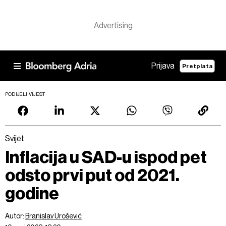
Prijava
Pretplata
PODIJELI VIJEST
Svijet
Inflacija u SAD-u ispod pet
odsto prvi put od 2021.
godine
Autor:
Branislav Urošević