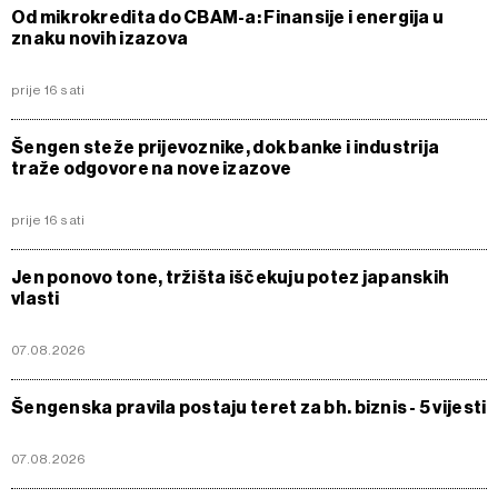
Od mikrokredita do CBAM-a: Finansije i energija u
znaku novih izazova
prije 16 sati
Šengen steže prijevoznike, dok banke i industrija
traže odgovore na nove izazove
prije 16 sati
Jen ponovo tone, tržišta iščekuju potez japanskih
vlasti
07.08.2026
Šengenska pravila postaju teret za bh. biznis - 5 vijesti
07.08.2026