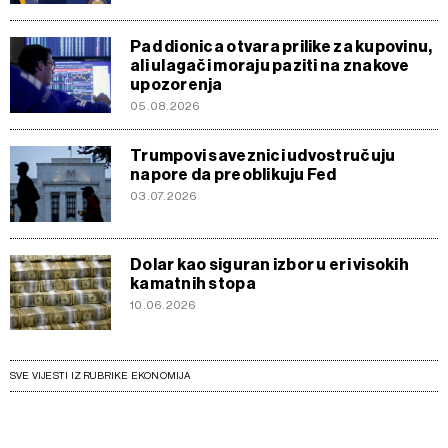
Pad dionica otvara prilike za kupovinu,
ali ulagači moraju paziti na znakove
upozorenja
05.08.2026
Trumpovi saveznici udvostručuju
napore da preoblikuju Fed
03.07.2026
Dolar kao siguran izbor u eri visokih
kamatnih stopa
10.06.2026
SVE VIJESTI IZ RUBRIKE EKONOMIJA