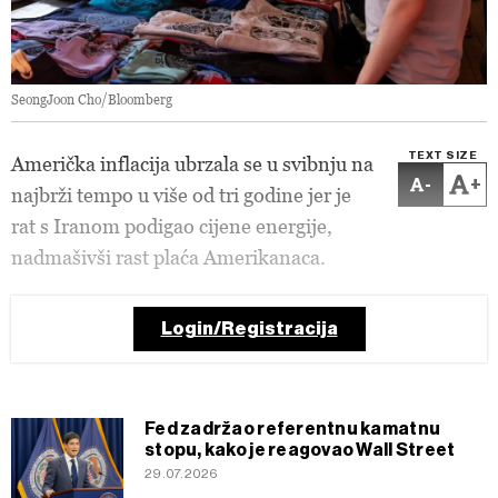
SeongJoon Cho/Bloomberg
TEXT SIZE
Američka inflacija ubrzala se u svibnju na
-
+
najbrži tempo u više od tri godine jer je
rat s Iranom podigao cijene energije,
nadmašivši rast plaća Amerikanaca.
Login/Registracija
Fed zadržao referentnu kamatnu
stopu, kako je reagovao Wall Street
29.07.2026