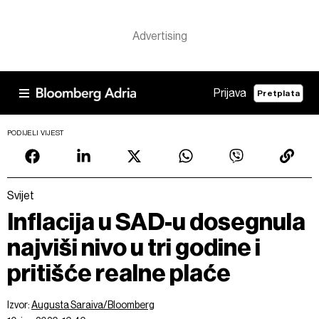
Prijava
Pretplata
PODIJELI VIJEST
Svijet
Inflacija u SAD-u dosegnula
najviši nivo u tri godine i
pritišće realne plaće
Izvor:
Augusta Saraiva/Bloomberg