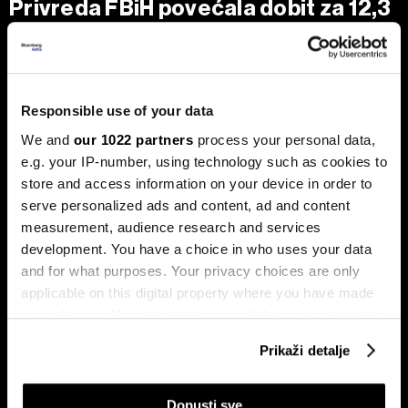
Privreda FBiH povećala dobit za 12,3
posto, ali troškovi rada rastu
dvostruko brže
Analiza je predstavljena na zajedničkom sastanku FIA-e i
Udruženja poslodavaca Federacije BiH, gdje je istaknuto da
Responsible use of your data
privatni sektor ostaje ključni nosilac ekonomskog rasta.
Od ukupno 28.634 privredna društva u Federaciji, čak 98,6
We and
our 1022 partners
process your personal data,
posto čine privatne kompanije, koje ostvaruju 90 posto
ukupnih prihoda i 95 posto ukupne dobiti.
e.g. your IP-number, using technology such as cookies to
store and access information on your device in order to
serve personalized ads and content, ad and content
measurement, audience research and services
development. You have a choice in who uses your data
and for what purposes. Your privacy choices are only
applicable on this digital property where you have made
your choices. You can change or withdraw your consent
any time from the Cookie Declaration or by clicking on
Prikaži detalje
Stižu zaostaci i rast plata,
Drvna industrija BiH izlazi iz
the Privacy trigger icon.
regresa, toplog obroka i prevoza
krize, ali oporavak i dalje zavisi
za zaposlene na nivou BiH
od Evrope
If you allow, we would also like to:
Dopusti sve