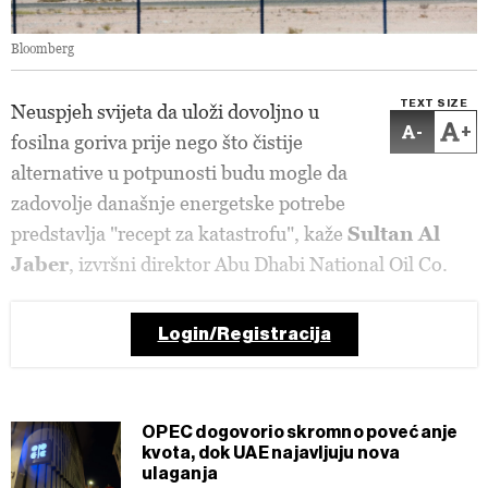
Bloomberg
TEXT SIZE
Neuspjeh svijeta da uloži dovoljno u
-
+
fosilna goriva prije nego što čistije
alternative u potpunosti budu mogle da
zadovolje današnje energetske potrebe
predstavlja "recept za katastrofu", kaže
Sultan Al
Jaber
, izvršni direktor Abu Dhabi National Oil Co.
Login/Registracija
OPEC dogovorio skromno povećanje
kvota, dok UAE najavljuju nova
ulaganja