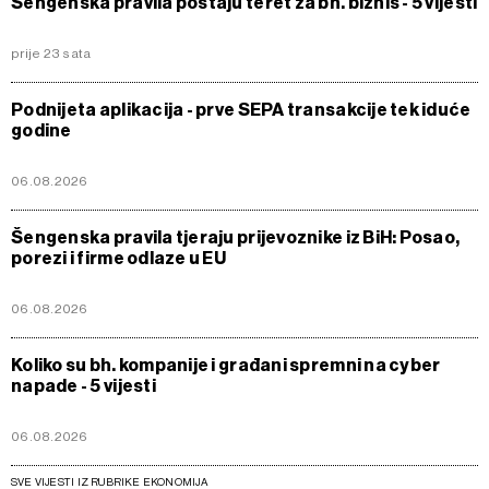
Šengenska pravila postaju teret za bh. biznis - 5 vijesti
prije 23 sata
Podnijeta aplikacija - prve SEPA transakcije tek iduće
godine
06.08.2026
Šengenska pravila tjeraju prijevoznike iz BiH: Posao,
porezi i firme odlaze u EU
06.08.2026
Koliko su bh. kompanije i građani spremni na cyber
napade - 5 vijesti
06.08.2026
SVE VIJESTI IZ RUBRIKE EKONOMIJA