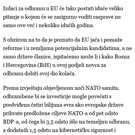
Izdaci za odbranu u EU će tako postati iduće veliko
pitanje o kojem će se zasigurno voditi rasprave ne
samo ove već i nekoliko idućih godina.
S obzirom na to da je poznato da EU
jača
i pomaže
reforme i u zemljama potencijalnim kandidatima, a ne
samo države članice, ispitaćemo može li i kako Bosna
i Hercegovina (BiH) u ovoj podjeli novca za
odbranu dobiti svoj dio kolača.
Prema izvještaju objavljenom uoči NATO samita,
odbrambene bi se investicije mogle povećati s
predviđena četiri bilijuna evra ako evropske države
prihvate predložene ciljeve NATO-a od pet odsto
BDP-a, od čega bi 3,5 odsto išlo na temeljnu odbranu,
a dodatnih 1,5 odsto na kibernetičku sigurnost i