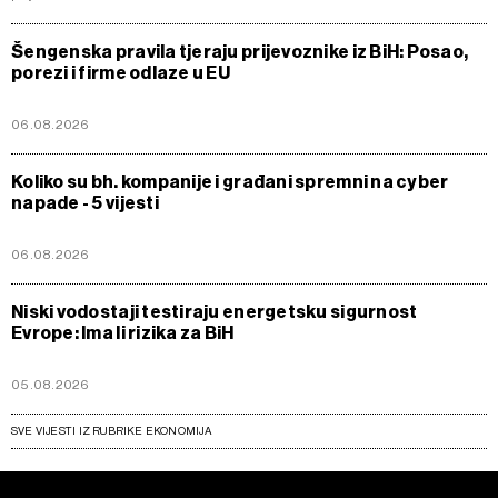
Šengenska pravila tjeraju prijevoznike iz BiH: Posao,
porezi i firme odlaze u EU
06.08.2026
Koliko su bh. kompanije i građani spremni na cyber
napade - 5 vijesti
06.08.2026
Niski vodostaji testiraju energetsku sigurnost
Evrope: Ima li rizika za BiH
05.08.2026
SVE VIJESTI IZ RUBRIKE EKONOMIJA