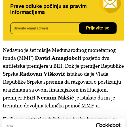
Prave odluke počinju sa pravim
informacijama
Prijavite se
Nedavno je šef misije Međunarodnog monetarnog
fonda (MMF)
David Amaglobeli
posjetio dva
entitetska premijera u BiH. Dok je premijer Republike
Srpske
Radovan Višković
istakao da je Vlada
Republike Srpske spremna da razgovara o postizanju
aranžmana sa ovom finansijskom institucijom,
premijer FBiH
Nermin Nikšić
je istakao da im je
trenutno dovoljna tehnička pomoć MMF-a.
Koliko se entiteti zadužuju i po kojim kamatama, te