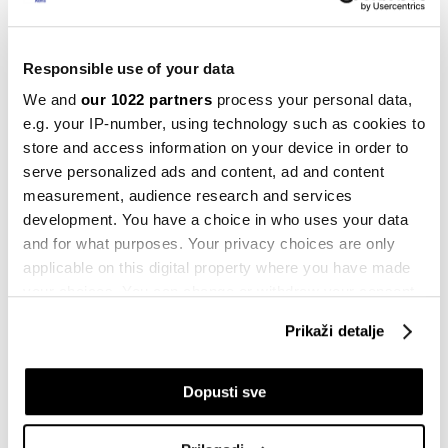
koliko je izvjestan novi aranžman BiH s MMF-om
tema je kojom ćemo se baviti u idućem periodu.
Responsible use of your data
Približava se i novi Sarajevo film festivam (SFF),
We and
our 1022 partners
process your personal data,
analiziraćemo šta nam donosi i koji je potencijal ovog
e.g. your IP-number, using technology such as cookies to
festivala za razvoj biznisa, a posebno turizma.
store and access information on your device in order to
serve personalized ads and content, ad and content
IDUĆA SEDMICA
NAJAVA NEDJELJE
ODBRANA
NATO
measurement, audience research and services
EVROPSKA UNIJA
development. You have a choice in who uses your data
and for what purposes. Your privacy choices are only
applicable on this digital property where you have made
your choices. You can change or withdraw your consent
any time from the Cookie Declaration or by clicking on
Prikaži detalje
the Privacy trigger icon.
Budućnost NATO-a između evropske
odgovornosti i Trumpovih odluka
07.07.2026
If you allow, we would also like to:
Dopusti sve
Collect information about your geographical
location which can be accurate to within several