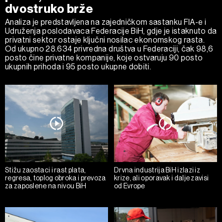
dvostruko brže
Analiza je predstavljena na zajedničkom sastanku FIA-e i
Udruženja poslodavaca Federacije BiH, gdje je istaknuto da
privatni sektor ostaje ključni nosilac ekonomskog rasta.
Od ukupno 28.634 privredna društva u Federaciji, čak 98,6
posto čine privatne kompanije, koje ostvaruju 90 posto
ukupnih prihoda i 95 posto ukupne dobiti.
Stižu zaostaci i rast plata,
Drvna industrija BiH izlazi iz
regresa, toplog obroka i prevoza
krize, ali oporavak i dalje zavisi
za zaposlene na nivou BiH
od Evrope