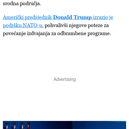
srodna područja.
Američki predsjednik
Donald Trump
izrazio je
podršku NATO-u
, pohvalivši njegove poteze za
povećanje izdvajanja za odbrambene programe.