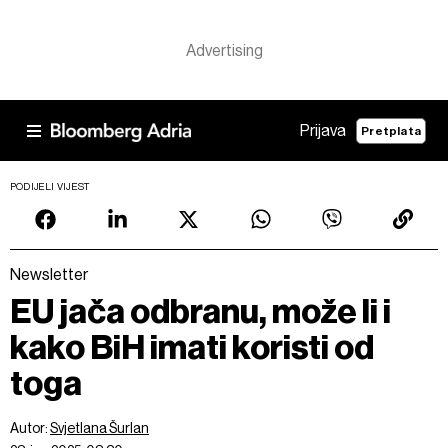
Prijava
Pretplata
PODIJELI VIJEST
Newsletter
EU jača odbranu, može li i
kako BiH imati koristi od
toga
Autor:
Svjetlana Šurlan