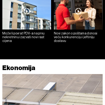
Može li povrat PDV-a na prvu
Novi zakon o poštama donosi
nekretninu izazvati novi rast
veću konkurenciju i jeftiniju
cijena
dostavu
Ekonomija