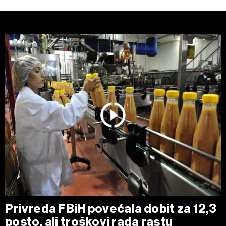
Privreda FBiH povećala dobit za 12,3
posto, ali troškovi rada rastu