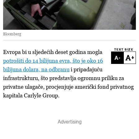
Bloomberg
TEXT SIZE
Evropa bi u sljedećih deset godina mogla
-
+
potrošiti do 14 bilijuna evra, što je oko 16
bilijuna dolara, na odbranu
i pripadajuću
infrastrukturu, što predstavlja ogromnu priliku za
privatne ulagače, procjenjuje američki fond privatnog
kapitala Carlyle Group.