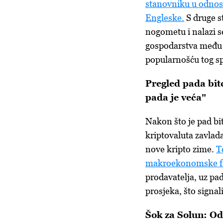
stanovniku u odnos
Engleske.
S druge s
nogometu i nalazi s
gospodarstva među 
popularnošću tog sp
Pregled pada bitc
pada je veća"
Nakon što je pad bi
kriptovaluta zavladal
nove kripto zime.
T
makroekonomske f
prodavatelja, uz pa
prosjeka, što signal
Šok za Solun: Od