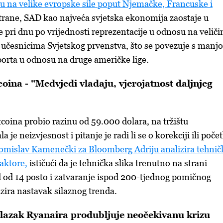
u na velike evropske sile poput Njemačke, Francuske i
trane, SAD kao najveća svjetska ekonomija zaostaje u
e pri dnu po vrijednosti reprezentacije u odnosu na veliči
učesnicima Svjetskog prvenstva, što se povezuje s manj
orta u odnosu na druge američke lige.
oina - "Medvjedi vladaju, vjerojatnost daljnjeg
tcoina probio razinu od 59.000 dolara, na tržištu
a je neizvjesnost i pitanje je radi li se o korekciji ili poče
omislav Kamenečki za Bloomberg Adriju analizira tehničk
aktore,
ističući da je tehnička slika trenutno na strani
d od 14 posto i zatvaranje ispod 200-tjednog pomičnog
izira nastavak silaznog trenda.
lazak Ryanaira produbljuje neočekivanu krizu