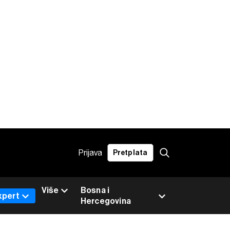
Prijava
Pretplata
Više
Bosna i
xpert
Hercegovina