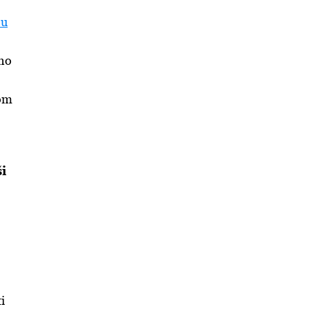
 u
jno
kom
ši
i