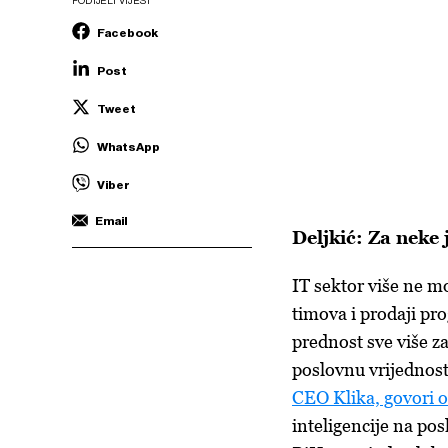
PODIJELI VIJEST
Facebook
Post
Tweet
WhatsApp
Viber
Email
Deljkić: Za neke 
IT sektor više ne m
timova i prodaji pr
prednost sve više z
poslovnu vrijednost
CEO Klika, govori o
inteligencije na po