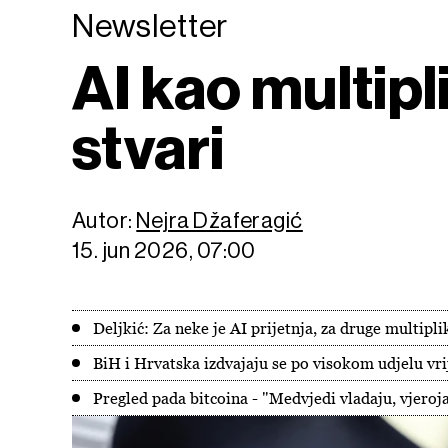
Newsletter
AI kao multipl
stvari
Autor:
Nejra Džaferagić
15. jun 2026, 07:00
Deljkić: Za neke je AI prijetnja, za druge multipli
BiH i Hrvatska izdvajaju se po visokom udjelu vr
Pregled pada bitcoina - "Medvjedi vladaju, vjeroja