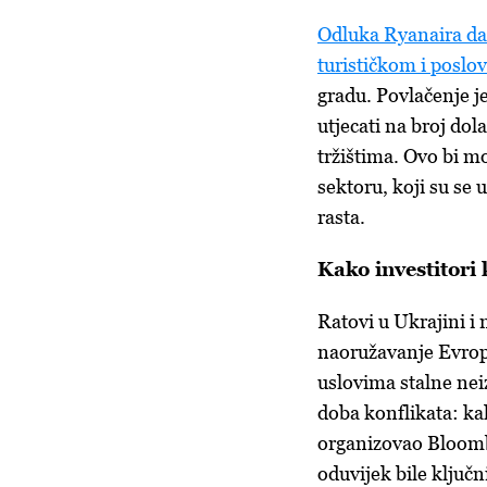
Odluka Ryanaira da 
turističkom i posl
gradu. Povlačenje j
utjecati na broj dol
tržištima. Ovo bi m
sektoru, koji su se 
rasta.
Kako investitori 
Ratovi u Ukrajini i
naoružavanje Evrope
uslovima stalne neiz
doba konflikata: kak
organizovao Bloombe
oduvijek bile ključn