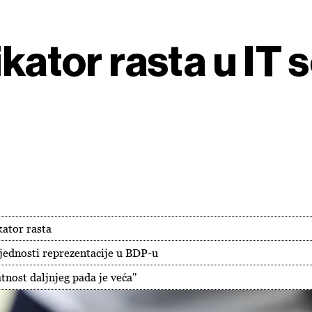
ikator rasta u IT 
kator rasta
ijednosti reprezentacije u BDP-u
tnost daljnjeg pada je veća"