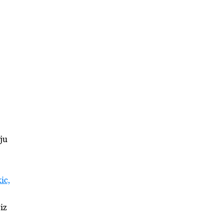
ju
ic,
iz