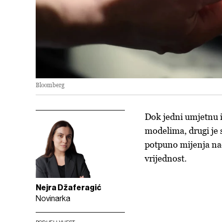
Bloomberg
Dok jedni umjetnu i
modelima, drugi je 
potpuno mijenja nač
vrijednost.
Nejra Džaferagić
Novinarka