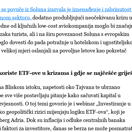
se povuče iz Soluna izazvala je iznenađenje i zabrinutost
ovnom sektoru,
dodatno produbljujući neočekivanu krizu u
edne od ključnih low-cost aviokompanija moglo bi znača
azaka turista, ali i na širu povezanost Soluna s evropskim
oglo dovesti do pada potražnje u hotelskom i ugostiteljs
u velikoj mjeri oslanjali na povoljne letove kao pokretač
koriste ETF-ove u krizama i gdje se najčešće grije
 na Bliskom istoku, napetosti oko Tajvana te ubrzano
 sve više postavljaju pitanje kako sačuvati kapital u
vjesnosti. O toj temi govorio je i webinar „Investiranje u
o geopolitički rizici mijenjaju logiku ETF-ova“, koji je
rg Adria. Dok su inflacija i odluke centralnih banaka
i faktori za investitore, danas se berza ne može posmatrat