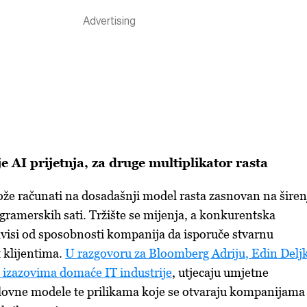
je AI prijetnja, za druge multiplikator rasta
ože računati na dosadašnji model rasta zasnovan na širen
ogramerskih sati. Tržište se mijenja, a konkurentska
avisi od sposobnosti kompanija da isporuče stvarnu
 klijentima.
U razgovoru za Bloomberg Adriju, Edin Deljk
 izazovima domaće IT industrije
, utjecaju umjetne
slovne modele te prilikama koje se otvaraju kompanijama 