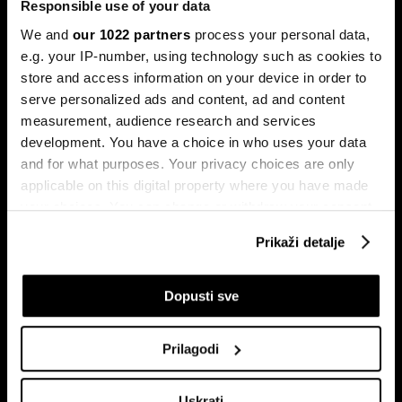
Responsible use of your data
We and
our 1022 partners
process your personal data,
e.g. your IP-number, using technology such as cookies to
store and access information on your device in order to
serve personalized ads and content, ad and content
measurement, audience research and services
development. You have a choice in who uses your data
and for what purposes. Your privacy choices are only
Stižu zaostaci i rast plata,
Drvna industrija BiH izlazi iz
regresa, toplog obroka i prevoza
krize, ali oporavak i dalje zavisi
applicable on this digital property where you have made
za zaposlene na nivou BiH
od Evrope
your choices. You can change or withdraw your consent
any time from the Cookie Declaration or by clicking on
Prikaži detalje
the Privacy trigger icon.
If you allow, we would also like to:
Dopusti sve
Collect information about your geographical
location which can be accurate to within several
Prilagodi
meters
Identify your device by actively scanning it for
Može li povrat PDV-a na prvu
Novi zakon o poštama donosi
nekretninu izazvati novi rast
veću konkurenciju i jeftiniju
Uskrati