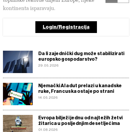
kontinenta isparavaju.
Login/Registracija
Da li zajednički dug može stabilizirati
europsko gospodarstvo?
29.05.2026
Njemački AI adut prelazi u kanadske
ruke, Francuska ostaje po strani
14.05.2026
Evropa bilježi jednu od najtežih žetvi
žitarica u posljednjim desetljećima
01.08.2026