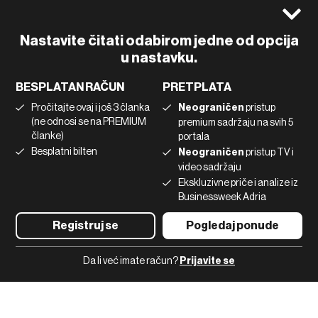
Politika kolačića
Facebook
Pravila privatnosti
Instagram
Nastavite čitati odabirom jedne od opcija
Uvjeti korištenja
u nastavku.
Twitter
Marketing
Linkedin
BESPLATAN RAČUN
PRETPLATA
Korištenje umjetne inteligencije
Tiktok
Pročitajte ovaj i još 3 članka
Neograničen
pristup
(ne odnosi se na PREMIUM
premium sadržaju na svih 5
članke)
portala
©2022 - 2026 Bloomberg L.P. All Rights Reserved. BLOOMBERG and
Besplatni bilten
Neograničen
pristup TV i
the BLOOMBERG logo are registered trademarks and service marks of
video sadržaju
Bloomberg Finance L.P. or its subsidiaries, displayed with permission
Bloomberg Adria is a Mtel Swiss SA Property
Ekskluzivne priče i analize iz
News CMS by Cubes
Businessweek Adria
Registruj se
Pogledaj ponude
Da li već imate račun?
Prijavite se