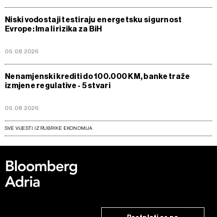
Niski vodostaji testiraju energetsku sigurnost
Evrope: Ima li rizika za BiH
05.08.2026
Nenamjenski krediti do 100.000 KM, banke traže
izmjene regulative - 5 stvari
05.08.2026
SVE VIJESTI IZ RUBRIKE EKONOMIJA