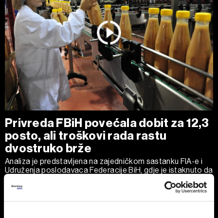
Privreda FBiH povećala dobit za 12,3
posto, ali troškovi rada rastu
dvostruko brže
Analiza je predstavljena na zajedničkom sastanku FIA-e i
Udruženja poslodavaca Federacije BiH, gdje je istaknuto da
privatni sektor ostaje ključni nosilac ekonomskog rasta.
Od ukupno 28.634 privredna društva u Federaciji, čak 98,6
posto čine privatne kompanije, koje ostvaruju 90 posto
ukupnih prihoda i 95 posto ukupne dobiti.