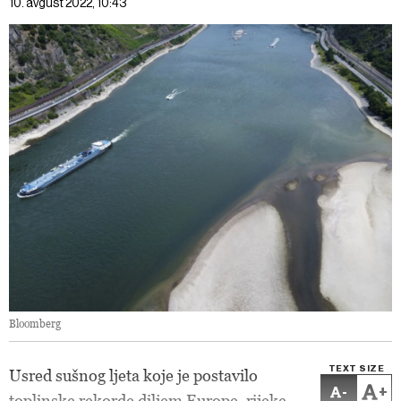
10. avgust 2022, 10:43
Bloomberg
TEXT SIZE
Usred sušnog ljeta koje je postavilo
-
+
toplinske rekorde diljem Europe, rijeke