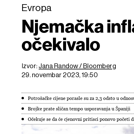
Evropa
Njemačka infla
očekivalo
Izvor:
Jana Randow / Bloomberg
29. novembar 2023, 19:50
Potrošačke cijene porasle su za 2,3 odsto u odnos
Brojke prate sličan tempo usporavanja u Španiji
Očekuje se da će cjenovni pritisci ponovo početi 