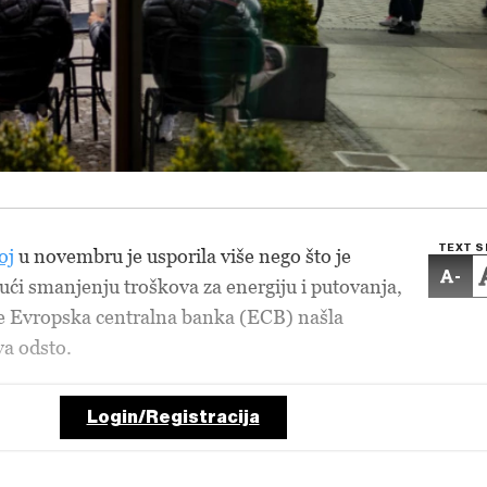
TEXT S
oj
u novembru je usporila više nego što je
-
ući smanjenju troškova za energiju i putovanja,
se Evropska centralna banka (ECB) našla
va odsto.
Login/Registracija