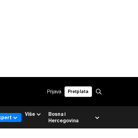
Prijava
Pretplata
Više
Bosna i
xpert
Hercegovina