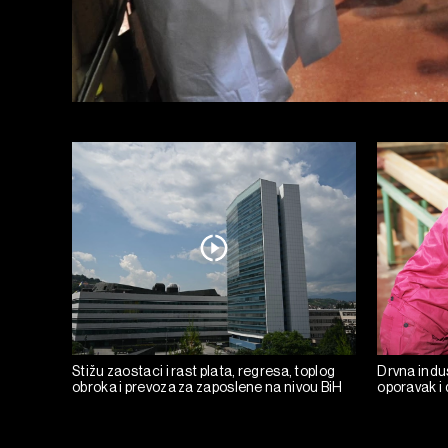
Stižu zaostaci i rast plata, regresa, toplog
Drvna indust
obroka i prevoza za zaposlene na nivou BiH
oporavak i 