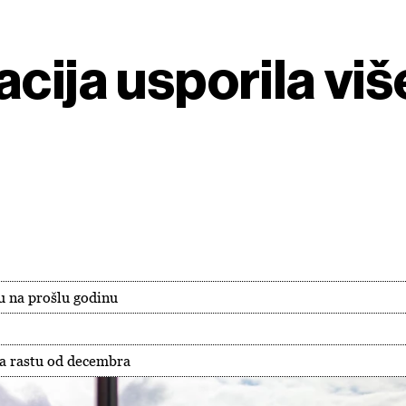
cija usporila viš
u na prošlu godinu
da rastu od decembra