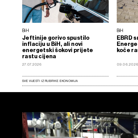
BiH
BiH
Jeftinije gorivo spustilo
EBRD sn
inflaciju u BiH, ali novi
Energen
energetski šokovi prijete
koče ra
rastu cijena
27.07.2026
09.06.202
SVE VIJESTI IZ RUBRIKE EKONOMIJA