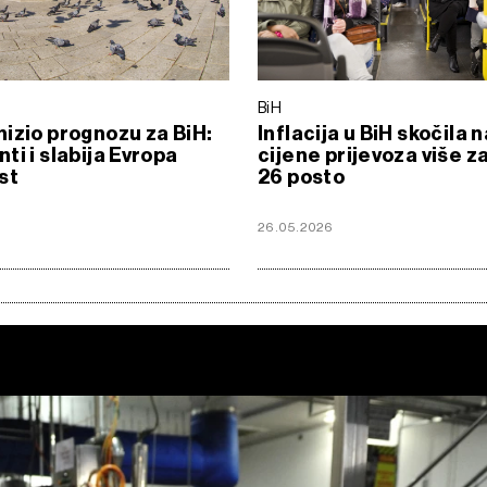
BiH
izio prognozu za BiH:
Inflacija u BiH skočila n
ti i slabija Evropa
cijene prijevoza više z
st
26 posto
6
26.05.2026