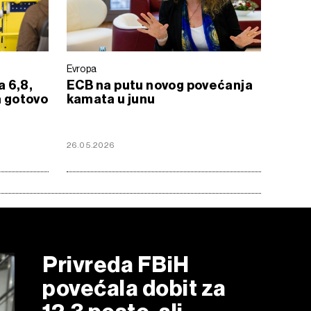
Evropa
a 6,8,
ECB na putu novog povećanja
a gotovo
kamata u junu
26.05.2026
Privreda FBiH
povećala dobit za