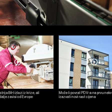
rija BiH izlazi iz krize, ali
Može li povrat PDV-a na prvu nek
dalje zavisi od Evrope
izazvati novi rast cijena