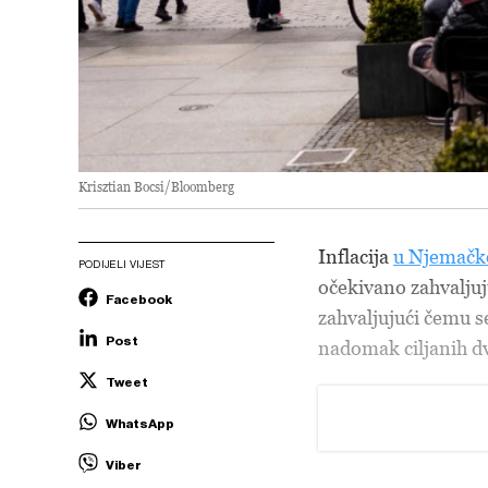
Krisztian Bocsi/Bloomberg
Inflacija
u Njemačk
PODIJELI VIJEST
očekivano zahvaljuj
Facebook
zahvaljujući čemu 
Post
nadomak ciljanih d
Tweet
WhatsApp
Viber