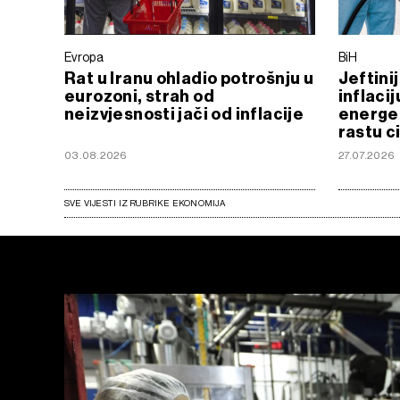
Evropa
BiH
Rat u Iranu ohladio potrošnju u
Jeftini
eurozoni, strah od
inflacij
neizvjesnosti jači od inflacije
energet
rastu c
03.08.2026
27.07.2026
SVE VIJESTI IZ RUBRIKE EKONOMIJA