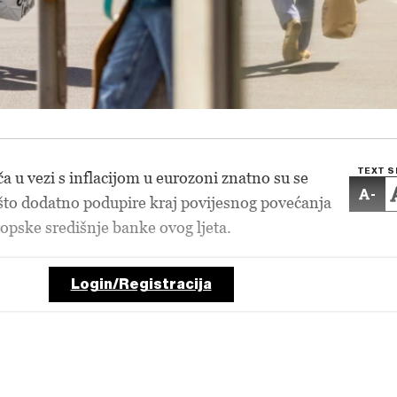
TEXT S
a u vezi s inflacijom u eurozoni znatno su se
-
 što dodatno podupire kraj povijesnog povećanja
pske središnje banke ovog ljeta.
Login/Registracija