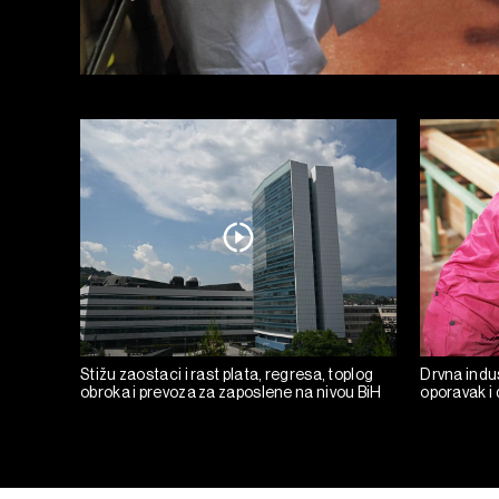
Stižu zaostaci i rast plata, regresa, toplog
Drvna indust
obroka i prevoza za zaposlene na nivou BiH
oporavak i 