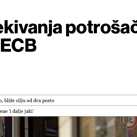
čekivanja potroša
o ECB
o, bliže cilju od dva posto
ne 'i dalje jaki'