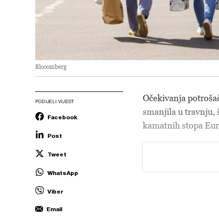
Blooomberg
Očekivanja potrošač
PODIJELI VIJEST
smanjila u travnju,
Facebook
kamatnih stopa Euro
Post
Tweet
WhatsApp
Viber
Email