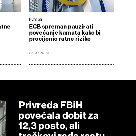
Evropa
atne
ECB spreman pauzirati
povećanje kamata kako bi
procijenio ratne rizike
23.07.2026
Privreda FBiH
povećala dobit za
12,3 posto, ali
troškovi rada rastu