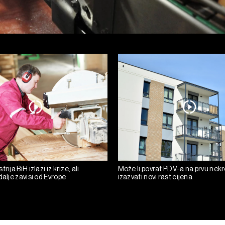
rija BiH izlazi iz krize, ali
Može li povrat PDV-a na prvu nek
dalje zavisi od Evrope
izazvati novi rast cijena