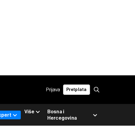
Prijava
Pretplata
Više
Bosna i
xpert
Hercegovina