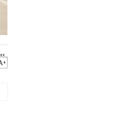
IZE
+