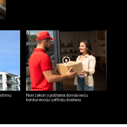
retninu
Novi zakon o poštama donosi veću
konkurenciju i jeftiniju dostavu