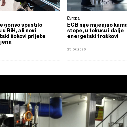
Evropa
je gorivo spustilo
ECB nije mijenjao kam
u u BiH, ali novi
stope, u fokusu i dalje
ski šokovi prijete
energetski troškovi
ijena
23.07.2026