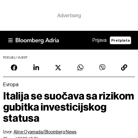
Prijava
Pretplata
PODIJELI VIJEST
Evropa
Italija se suočava sa rizikom
gubitka investicijskog
statusa
Izvor:
Aline Oyamada/Bloomberg News