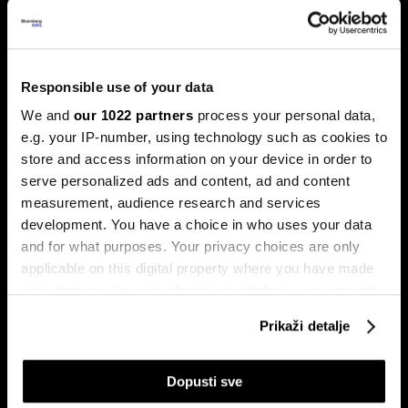
posto, ali troškovi rada rastu
dvostruko brže
Analiza je predstavljena na zajedničkom sastanku FIA-e i
Udruženja poslodavaca Federacije BiH, gdje je istaknuto da
privatni sektor ostaje ključni nosilac ekonomskog rasta.
Responsible use of your data
Od ukupno 28.634 privredna društva u Federaciji, čak 98,6
We and
our 1022 partners
process your personal data,
posto čine privatne kompanije, koje ostvaruju 90 posto
ukupnih prihoda i 95 posto ukupne dobiti.
e.g. your IP-number, using technology such as cookies to
store and access information on your device in order to
serve personalized ads and content, ad and content
measurement, audience research and services
development. You have a choice in who uses your data
and for what purposes. Your privacy choices are only
applicable on this digital property where you have made
your choices. You can change or withdraw your consent
any time from the Cookie Declaration or by clicking on
Prikaži detalje
Stižu zaostaci i rast plata,
Drvna industrija BiH izlazi iz
the Privacy trigger icon.
regresa, toplog obroka i prevoza
krize, ali oporavak i dalje zavisi
za zaposlene na nivou BiH
od Evrope
If you allow, we would also like to:
Dopusti sve
Collect information about your geographical