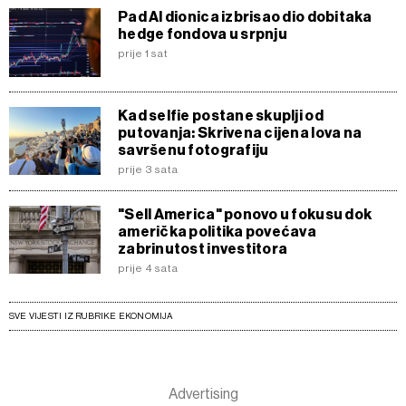
Pad AI dionica izbrisao dio dobitaka
hedge fondova u srpnju
prije 1 sat
Kad selfie postane skuplji od
putovanja: Skrivena cijena lova na
savršenu fotografiju
prije 3 sata
"Sell America" ponovo u fokusu dok
američka politika povećava
zabrinutost investitora
prije 4 sata
SVE VIJESTI IZ RUBRIKE EKONOMIJA