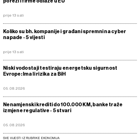
porezi i firme odlaze u EU
prije 13 sati
Koliko su bh. kompanije i građani spremni na cyber
napade - 5 vijesti
prije 13 sati
Niski vodostaji testiraju energetsku sigurnost
Evrope: Ima li rizika za BiH
05.08.2026
Nenamjenski krediti do 100.000 KM, banke traže
izmjene regulative - 5 stvari
05.08.2026
SVE VIJESTI IZ RUBRIKE EKONOMIJA