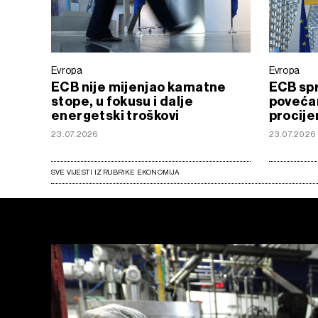
Evropa
Evropa
ECB nije mijenjao kamatne
ECB sp
stope, u fokusu i dalje
povećan
energetski troškovi
procije
23.07.2026
23.07.2026
SVE VIJESTI IZ RUBRIKE EKONOMIJA