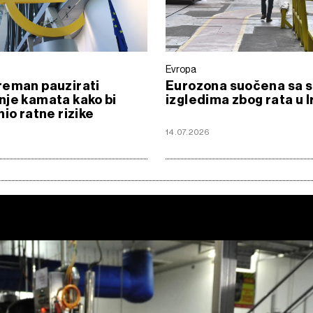
Evropa
reman pauzirati
Eurozona suočena sa s
je kamata kako bi
izgledima zbog rata u 
nio ratne rizike
14.07.2026