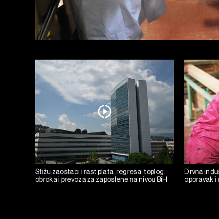
Stižu zaostaci i rast plata, regresa, toplog
Drvna indust
obroka i prevoza za zaposlene na nivou BiH
oporavak i 