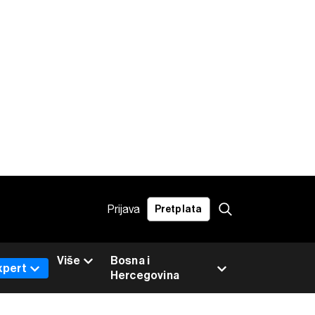
Prijava
Pretplata
Više
Bosna i
xpert
Hercegovina