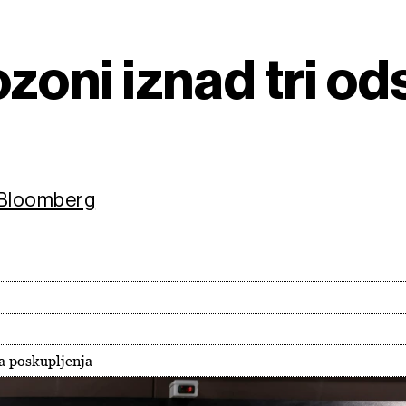
ozoni iznad tri od
/Bloomberg
sa poskupljenja