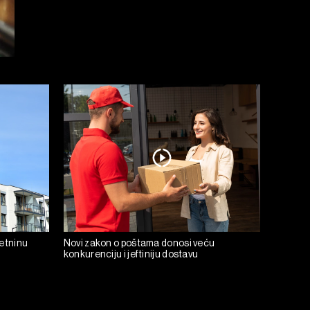
retninu
Novi zakon o poštama donosi veću
konkurenciju i jeftiniju dostavu