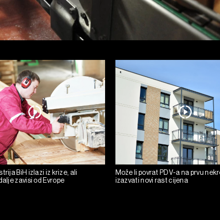
rija BiH izlazi iz krize, ali
Može li povrat PDV-a na prvu nek
dalje zavisi od Evrope
izazvati novi rast cijena