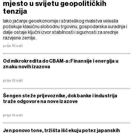
mjesto u svijetu geopolitičkih
tenzija
Iako jačanje geoekonomije i strateškog rivalstva velesila
potiskuje klasičnu slobodnu trgovinu, gospodarska suradnja i
dalje ostaje ključni izvor stabilnosti i sigurnosti za srednje
razvijene zemlje.
prije 15 sati
Od mikrokredita do CBAM-a: Finansije i energija u
znaku novih izazova
prije 15 sati
Šengen steže prijevoznike, dok banke i industrija
traže odgovore na nove izazove
prije 15 sati
Jen ponovo tone, tržišta iščekuju potez japanskih