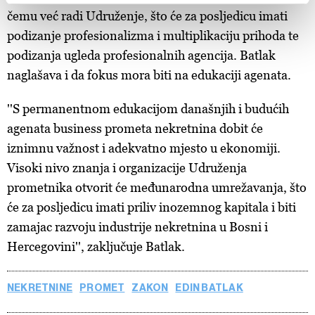
and set your preferences in the
details section
.
čemu već radi Udruženje, što će za posljedicu imati
podizanje profesionalizma i multiplikaciju prihoda te
Zajednički voditelji obrade su HD-WIN ARENA SPORT
podizanja ugleda profesionalnih agencija. Batlak
d.o.o. i
Partneri
. Više o podacima koje obrađujemo kao i
naglašava i da fokus mora biti na edukaciji agenata.
o vašim pravima pročitajte u našoj
Politici privatnosti
, a
o kolačićima i drugim sličnim tehnologijama u
Politici
''S permanentnom edukacijom današnjih i budućih
kolačića
. Kolačiće u bilo kojem trenutku možete ponovno
agenata business prometa nekretnina dobit će
ažurirati klikom na „Prikaži detalje“. Privolu možete u bilo
iznimnu važnost i adekvatno mjesto u ekonomiji.
kojem trenutku povući bez negativnih posljedica.
Visoki nivo znanja i organizacije Udruženja
prometnika otvorit će međunarodna umrežavanja, što
će za posljedicu imati priliv inozemnog kapitala i biti
zamajac razvoju industrije nekretnina u Bosni i
Hercegovini'', zaključuje Batlak.
NEKRETNINE
PROMET
ZAKON
EDIN BATLAK