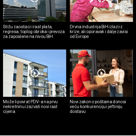
Stižu zaostaci i rast plata,
Drvna industrija BiH izlazi iz
regresa, toplog obroka i prevoza
krize, ali oporavak i dalje zavisi
za zaposlene na nivou BiH
od Evrope
Može li povrat PDV-a na prvu
Novi zakon o poštama donosi
nekretninu izazvati novi rast
veću konkurenciju i jeftiniju
cijena
dostavu