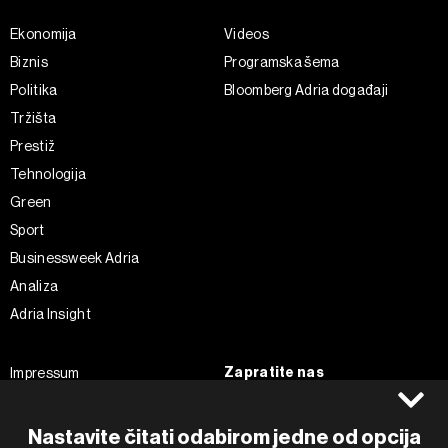
Ekonomija
Videos
Biznis
Programska šema
Politika
Bloomberg Adria događaji
Tržišta
Prestiž
Tehnologija
Green
Sport
Businessweek Adria
Analiza
Adria Insight
Zapratite nas
Impressum
Politika kolačića
Facebook
Pravila privatnosti
Instagram
Nastavite čitati odabirom jedne od opcija