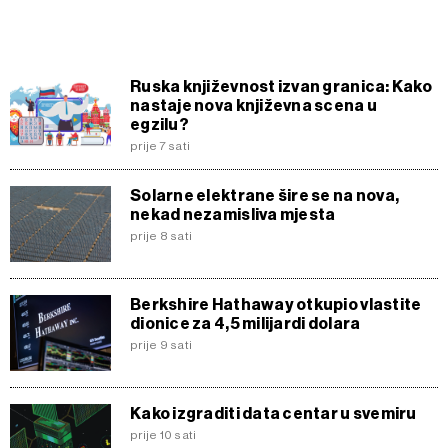
Ruska književnost izvan granica: Kako
nastaje nova književna scena u
egzilu?
prije 7 sati
Solarne elektrane šire se na nova,
nekad nezamisliva mjesta
prije 8 sati
Berkshire Hathaway otkupio vlastite
dionice za 4,5 milijardi dolara
prije 9 sati
Kako izgraditi data centar u svemiru
prije 10 sati