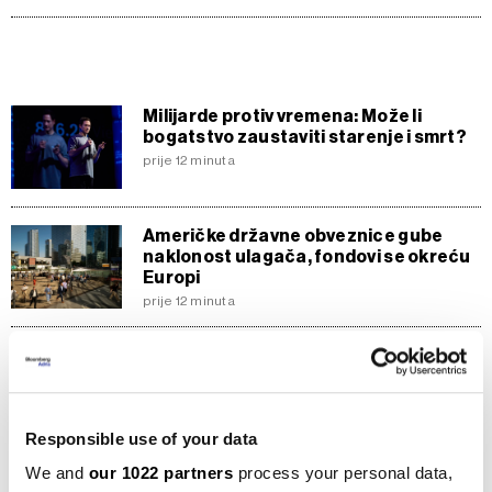
Milijarde protiv vremena: Može li
bogatstvo zaustaviti starenje i smrt?
prije 12 minuta
Američke državne obveznice gube
naklonost ulagača, fondovi se okreću
Europi
prije 12 minuta
AI pokreće energetsku utrku,
graditelji traže milijarde u bankovnim
garancijama
prije 12 minuta
Responsible use of your data
We and
our 1022 partners
process your personal data,
AstraZeneca razmatra preuzimanje