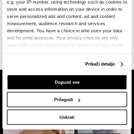
američkog rivala Bristol-Myers
e.g. your IP-number, using technology such as cookies to
Squibba
store and access information on your device in order to
prije 12 minuta
serve personalized ads and content, ad and content
measurement, audience research and services
SVE VIJESTI IZ RUBRIKE BIZNIS
development. You have a choice in who uses your data
and for what purposes. Your privacy choices are only
applicable on this digital property where you have made
your choices. You can change or withdraw your consent
any time from the Cookie Declaration or by clicking on
Prikaži detalje
the Privacy trigger icon.
If you allow, we would also like to:
Dopusti sve
Collect information about your geographical
location which can be accurate to within several
Prilagodi
meters
Identify your device by actively scanning it for
Uskrati
specific characteristics (fingerprinting)
Find out more about how your personal data is processed
and set your preferences in the
details section
.