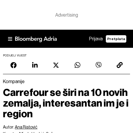
Prijava
Pretplata
PODIJELI VIJEST
Kompanije
Carrefour se širi na 10 novih
zemalja, interesantan im je i
region
Autor:
Ana Ristović