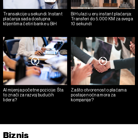
Transakcije u sekundi: Instant
BiH ulazi u eru instant plaćanja:
plaćanja sada dostupna
Transferi do 5.000 KM za svega
klijentima četiri banke u BiH
10 sekundi
AI mijenja početne pozicije: Šta
Zašto otvorenost o plaćama
to znači za razvoj budućih
postaje noćna mora za
lidera?
kompanije?
Biznis