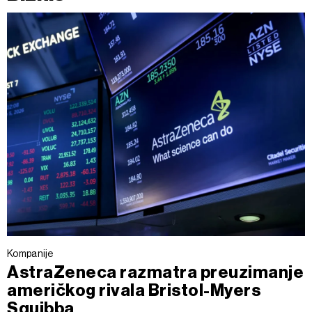
Kompanije
AstraZeneca razmatra preuzimanje
američkog rivala Bristol-Myers
Squibba