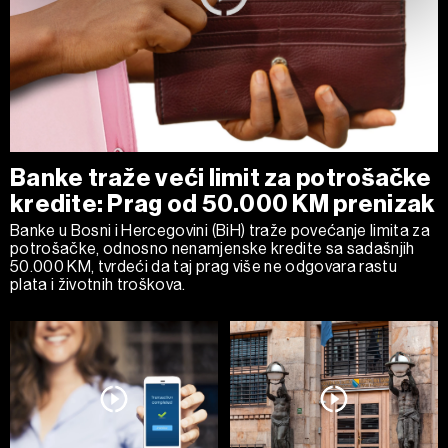
Zajednički voditelji obrade su HD-WIN ARENA SPORT
d.o.o. i
Partneri
. Više o podacima koje obrađujemo kao i
o vašim pravima pročitajte u našoj
Politici privatnosti
, a
o kolačićima i drugim sličnim tehnologijama u
Politici
kolačića
. Kolačiće u bilo kojem trenutku možete ponovno
ažurirati klikom na „Prikaži detalje“. Privolu možete u bilo
Banke traže veći limit za potrošačke
kojem trenutku povući bez negativnih posljedica.
kredite: Prag od 50.000 KM prenizak
Banke u Bosni i Hercegovini (BiH) traže povećanje limita za
potrošačke, odnosno nenamjenske kredite sa sadašnjih
50.000 KM, tvrdeći da taj prag više ne odgovara rastu
plata i životnih troškova.