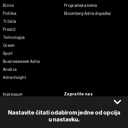
Biznis
Programska šema
Politika
Bloomberg Adria događaji
Tržišta
Prestiž
Tehnologija
Green
Sport
Businessweek Adria
Analiza
Adria Insight
Zapratite nas
Impressum
Politika kolačića
Facebook
Pravila privatnosti
Instagram
Nastavite čitati odabirom jedne od opcija
Uvjeti korištenja
Twitter
u nastavku.
Marketing
Linkedin