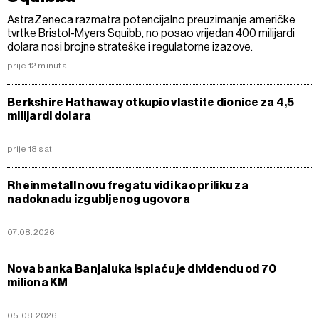
AstraZeneca razmatra potencijalno preuzimanje američke
tvrtke Bristol-Myers Squibb, no posao vrijedan 400 milijardi
dolara nosi brojne strateške i regulatorne izazove.
prije 12 minuta
Berkshire Hathaway otkupio vlastite dionice za 4,5
milijardi dolara
prije 18 sati
Rheinmetall novu fregatu vidi kao priliku za
nadoknadu izgubljenog ugovora
07.08.2026
Nova banka Banjaluka isplaćuje dividendu od 70
miliona KM
05.08.2026