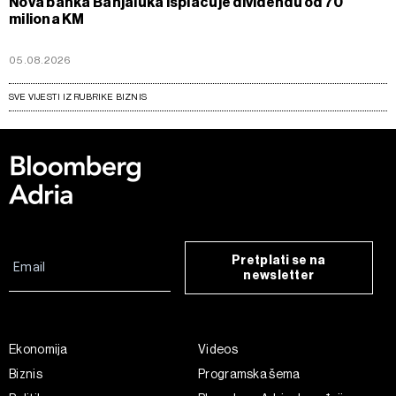
Nova banka Banjaluka isplaćuje dividendu od 70
miliona KM
05.08.2026
SVE VIJESTI IZ RUBRIKE BIZNIS
Pretplati se na
newsletter
Ekonomija
Videos
Biznis
Programska šema