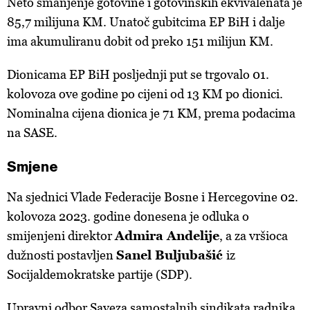
Neto smanjenje gotovine i gotovinskih ekvivalenata je
85,7 milijuna KM. Unatoč gubitcima EP BiH i dalje
ima akumuliranu dobit od preko 151 milijun KM.
Dionicama EP BiH posljednji put se trgovalo 01.
kolovoza ove godine po cijeni od 13 KM po dionici.
Nominalna cijena dionica je 71 KM, prema podacima
na SASE.
Smjene
Na sjednici Vlade Federacije Bosne i Hercegovine 02.
kolovoza 2023. godine donesena je odluka o
smijenjeni direktor
Admira Andelije
, a za vršioca
dužnosti postavljen
Sanel Buljubašić
iz
Socijaldemokratske partije (SDP).
Upravni odbor Saveza samostalnih sindikata radnika