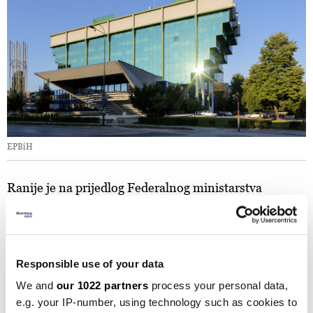
EPBiH
Ranije je na prijedlog Federalnog ministarstva
energije, rudarstva i industrije data prethodna
suglasnost Skupštini Privrednog društva
Elektroprivreda BiH za imenovanje
Adisa Kepeša
,
Responsible use of your data
Damira Okanovića
,
Vedrana Kasera
,
Milenka
Obada
,
Idhama Kruške
i
Edina Hamzića
za
We and
our 1022 partners
process your personal data,
e.g. your IP-number, using technology such as cookies to
vršioce dužnosti članova Nadzornog odbora ovog