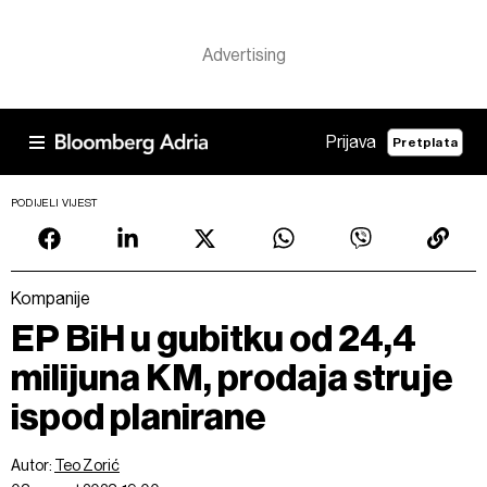
Prijava
Pretplata
PODIJELI VIJEST
Kompanije
EP BiH u gubitku od 24,4
milijuna KM, prodaja struje
ispod planirane
Autor:
Teo Zorić