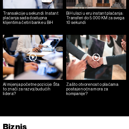
Transakcije u sekundi: Instant
BiH ulazi u eru instant plaćanja:
plaćanja sada dostupna
Transferi do 5.000 KM za svega
klijentima četiri banke u BiH
10 sekundi
AI mijenja početne pozicije: Šta
Zašto otvorenost o plaćama
to znači za razvoj budućih
postaje noćna mora za
lidera?
kompanije?
Biznis