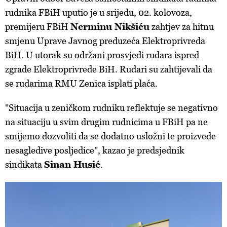
rudnika FBiH uputio je u srijedu, 02. kolovoza,
premijeru FBiH
Nerminu Nikšiću
zahtjev za hitnu
smjenu Uprave Javnog preduzeća Elektroprivreda
BiH. U utorak su održani prosvjedi rudara ispred
zgrade Elektroprivrede BiH. Rudari su zahtijevali da
se rudarima RMU Zenica isplati plaća.
"Situacija u zeničkom rudniku reflektuje se negativno
na situaciju u svim drugim rudnicima u FBiH pa ne
smijemo dozvoliti da se dodatno usložni te proizvede
nesagledive posljedice", kazao je predsjednik
sindikata
Sinan Husić
.