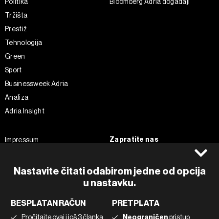
Politika
Bloomberg Adria događaji
Tržišta
Prestiž
Tehnologija
Green
Sport
Businessweek Adria
Analiza
Adria Insight
Zapratite nas
Impressum
Politika kolačića
Facebook
Pravila privatnosti
Instagram
Nastavite čitati odabirom jedne od opcija
Uvjeti korištenja
Twitter
u nastavku.
Marketing
Linkedin
BESPLATAN RAČUN
PRETPLATA
Korištenje umjetne inteligencije
Tiktok
Pročitajte ovaj i još 3 članka
Neograničen
pristup