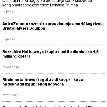
Odustajanje od dogovora predstavlja korak unazad za
konglomerat pod kontrolom Donalda Trumpa.
prije 5 sati
AstraZeneca razmatra preuzimanje američkog rivala
Bristol-Myers Squibba
prije 8 sati
Berkshire Hathaway otkupio vlastite dionice za 4,5
milijardi dolara
08.08.2026
Rheinmetall novu fregatu vidi kao priliku za
nadoknadu izgubljenog ugovora
07.08.2026