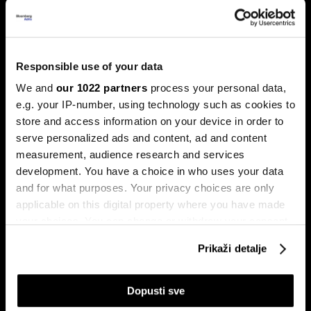
Banke traže veći limit za potrošačke
kredite: Prag od 50.000 KM prenizak
Banke u Bosni i Hercegovini (BiH) traže povećanje limita za
potrošačke, odnosno nenamjenske kredite sa sadašnjih
Responsible use of your data
50.000 KM, tvrdeći da taj prag više ne odgovara rastu
plata i životnih troškova.
We and
our 1022 partners
process your personal data,
e.g. your IP-number, using technology such as cookies to
store and access information on your device in order to
serve personalized ads and content, ad and content
measurement, audience research and services
development. You have a choice in who uses your data
and for what purposes. Your privacy choices are only
applicable on this digital property where you have made
your choices. You can change or withdraw your consent
Transakcije u sekundi: Instant
BiH ulazi u eru instant plaćanja:
any time from the Cookie Declaration or by clicking on
plaćanja sada dostupna
Transferi do 5.000 KM za svega
Prikaži detalje
klijentima četiri banke u BiH
10 sekundi
the Privacy trigger icon.
If you allow, we would also like to:
Dopusti sve
Collect information about your geographical