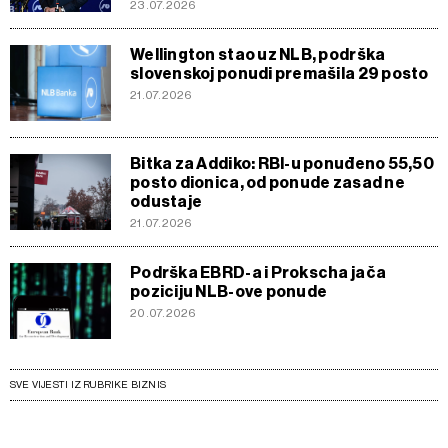
23.07.2026
Wellington stao uz NLB, podrška
slovenskoj ponudi premašila 29 posto
21.07.2026
Bitka za Addiko: RBI-u ponuđeno 55,50
posto dionica, od ponude zasad ne
odustaje
21.07.2026
Podrška EBRD-a i Prokscha jača
poziciju NLB-ove ponude
20.07.2026
SVE VIJESTI IZ RUBRIKE BIZNIS