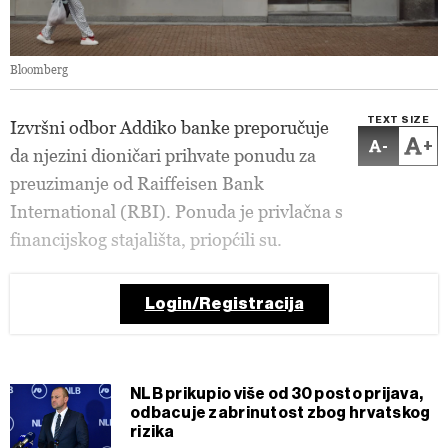
Bloomberg
TEXT SIZE
Izvršni odbor Addiko banke preporučuje
-
+
da njezini dioničari prihvate ponudu za
preuzimanje od Raiffeisen Bank
International (RBI). Ponuda je privlačna s
financijskog stajališta, priopćili su.
Login/Registracija
NLB prikupio više od 30 posto prijava,
odbacuje zabrinutost zbog hrvatskog
rizika