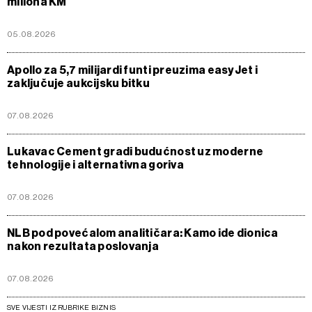
miliona KM
05.08.2026
Apollo za 5,7 milijardi funti preuzima easyJet i
zaključuje aukcijsku bitku
07.08.2026
Lukavac Cement gradi budućnost uz moderne
tehnologije i alternativna goriva
07.08.2026
NLB pod povećalom analitičara: Kamo ide dionica
nakon rezultata poslovanja
07.08.2026
SVE VIJESTI IZ RUBRIKE BIZNIS