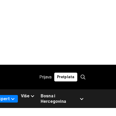
Prijava
Pretplata
Više
Bosna i
xpert
Hercegovina