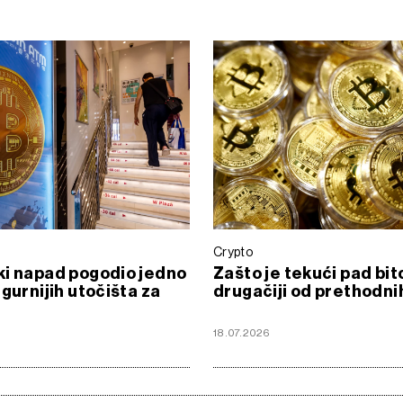
Crypto
i napad pogodio jedno
Zašto je tekući pad bit
igurnijih utočišta za
drugačiji od prethodni
6
18.07.2026