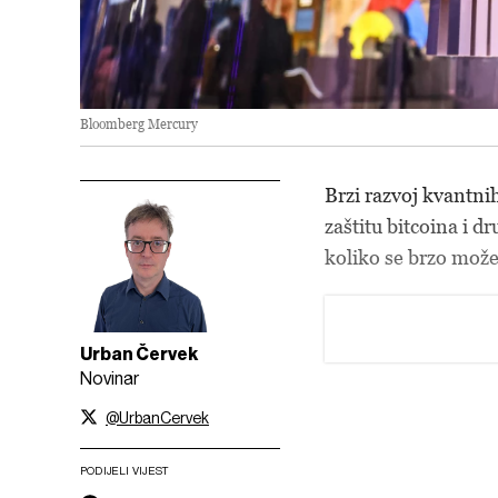
Bloomberg Mercury
Brzi razvoj kvantni
zaštitu bitcoina i dr
koliko se brzo može 
Urban Červek
Novinar
@UrbanCervek
PODIJELI VIJEST