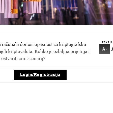
TEXT S
h računala donosi opasnost za kriptografsku
-
ugih kriptovaluta. Koliko je ozbiljna prijetnja i
ostvariti crni scenarij?
Login/Registracija