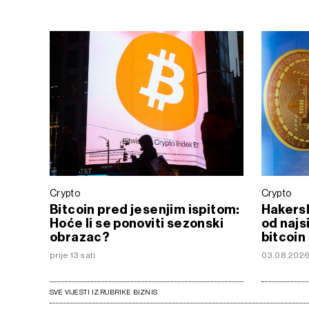
Crypto
Crypto
Bitcoin pred jesenjim ispitom:
Hakersk
Hoće li se ponoviti sezonski
od najs
obrazac?
bitcoin
prije 13 sati
03.08.202
SVE VIJESTI IZ RUBRIKE BIZNIS