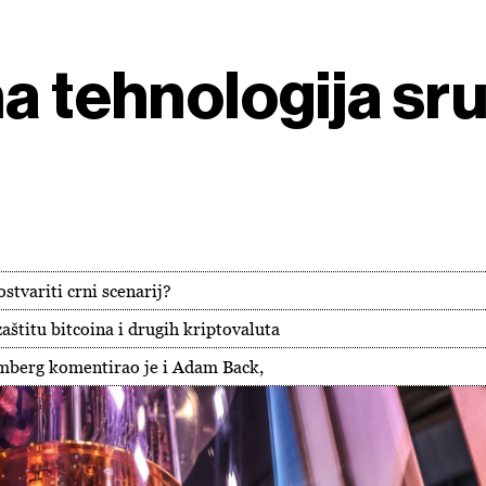
a tehnologija sruš
ostvariti crni scenarij?
aštitu bitcoina i drugih kriptovaluta
omberg komentirao je i Adam Back,