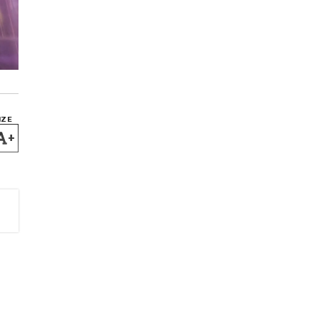
IZE
+