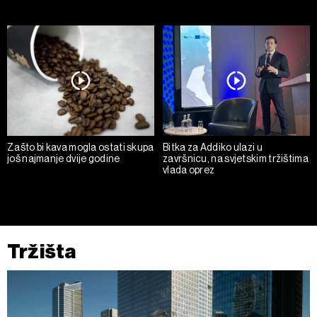
Zašto bi kava mogla ostati skupa
Bitka za Addiko ulazi u
još najmanje dvije godine
završnicu, na svjetskim tržištima
vlada oprez
Tržišta