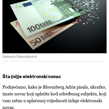
d.o.o. i
Partneri
. Više o podacima koje obrađujemo kao i
o vašim pravima pročitajte u našoj
Politici privatnosti
, a
o kolačićima i drugim sličnim tehnologijama u
Politici
kolačića
. Kolačiće u bilo kojem trenutku možete ponovno
ažurirati klikom na „Prikaži detalje“. Privolu možete u bilo
kojem trenutku povući bez negativnih posljedica.
Ilustracija (Depositphotos)
Šta (ni)je elektronski novac
Podsjećamo, kako je Bloomberg Adria pisala, ukratko,
imate novac koji uplatite kod određenog subjekta, koji
vam zatim u uplaćenoj vrijednosti izdaje elektronski
novac.