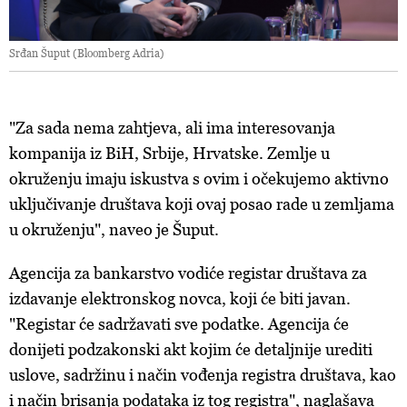
Srđan Šuput (Bloomberg Adria)
"Za sada nema zahtjeva, ali ima interesovanja
kompanija iz BiH, Srbije, Hrvatske. Zemlje u
okruženju imaju iskustva s ovim i očekujemo aktivno
uključivanje društava koji ovaj posao rade u zemljama
u okruženju", naveo je Šuput.
Agencija za bankarstvo vodiće registar društava za
izdavanje elektronskog novca, koji će biti javan.
"Registar će sadržavati sve podatke. Agencija će
donijeti podzakonski akt kojim će detaljnije urediti
uslove, sadržinu i način vođenja registra društava, kao
i način brisanja podataka iz tog registra", naglašava