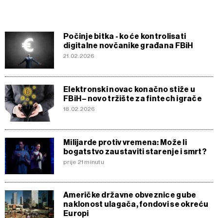
Počinje bitka - ko će kontrolisati
digitalne novčanike građana FBiH
21.02.2026
Elektronski novac konačno stiže u
FBiH – novo tržište za fintech igrače
18.02.2026
Milijarde protiv vremena: Može li
bogatstvo zaustaviti starenje i smrt?
prije 21 minutu
Američke državne obveznice gube
naklonost ulagača, fondovi se okreću
Europi