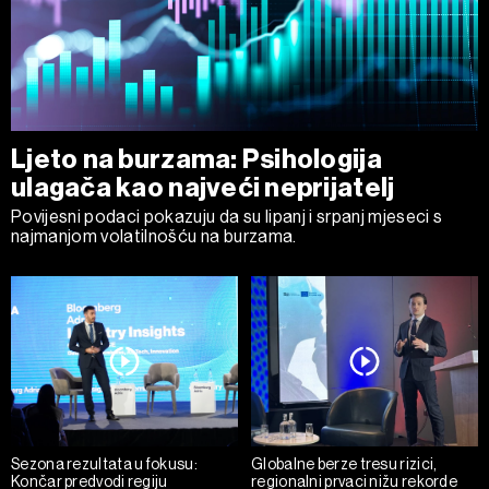
Ljeto na burzama: Psihologija
ulagača kao najveći neprijatelj
Povijesni podaci pokazuju da su lipanj i srpanj mjeseci s
najmanjom volatilnošću na burzama.
Sezona rezultata u fokusu:
Globalne berze tresu rizici,
Končar predvodi regiju
regionalni prvaci nižu rekorde