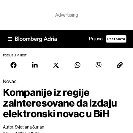
Prijava
Pretplata
PODIJELI VIJEST
Novac
Kompanije iz regije
zainteresovane da izdaju
elektronski novac u BiH
Autor:
Svjetlana Šurlan