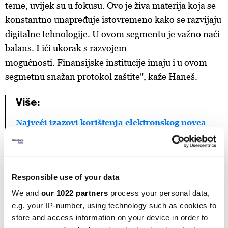
teme, uvijek su u fokusu. Ovo je živa materija koja se
konstantno unapređuje istovremeno kako se razvijaju
digitalne tehnologije. U ovom segmentu je važno naći
balans. I ići ukorak s razvojem
mogućnosti. Finansijske institucije imaju i u ovom
segmetnu snažan protokol zaštite", kaže Haneš.
Više:
Najveći izazovi korištenja elektronskog novca
su sigurnost i privatnost
Uticaj Zakona na poslovanje kompanija
Novi zakonski okvir je dočekan pozitivno i predstavlja
Responsible use of your data
priliku, ali u ovom trenutku i jednu vrstu nepoznanice.
We and
our 1022 partners
process your personal data,
Kako se radi o novini, kompanije će analizirati opcije i
e.g. your IP-number, using technology such as cookies to
u narednom periodu raditi na prilagođavanju
store and access information on your device in order to