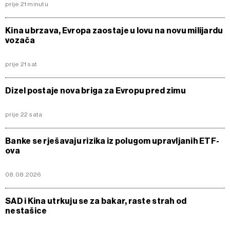
prije 21 minutu
Kina ubrzava, Evropa zaostaje u lovu na novu milijardu
vozača
prije 21 sat
Dizel postaje nova briga za Evropu pred zimu
prije 22 sata
Banke se rješavaju rizika iz polugom upravljanih ETF-
ova
08.08.2026
SAD i Kina utrkuju se za bakar, raste strah od
nestašice