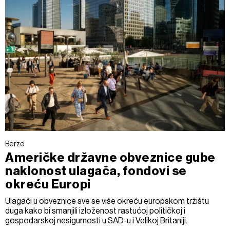
Berze
Američke državne obveznice gube
naklonost ulagača, fondovi se
okreću Europi
Ulagači u obveznice sve se više okreću europskom tržištu
duga kako bi smanjili izloženost rastućoj političkoj i
gospodarskoj nesigurnosti u SAD-u i Velikoj Britaniji.