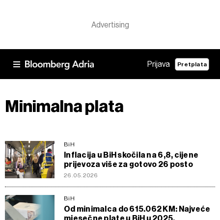
Prijava
Pretplata
Minimalna plata
BiH
Inflacija u BiH skočila na 6,8, cijene
prijevoza više za gotovo 26 posto
26.05.2026
BiH
Od minimalca do 615.062 KM: Najveće
mjesečne plate u BiH u 2025.