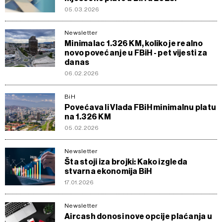
05.03.2026
Newsletter
Minimalac 1.326 KM, koliko je realno
novo povećanje u FBiH - pet vijesti za
danas
06.02.2026
BiH
Povećava li Vlada FBiH minimalnu platu
na 1.326 KM
05.02.2026
Newsletter
Šta stoji iza brojki: Kako izgleda
stvarna ekonomija BiH
17.01.2026
Newsletter
Aircash donosi nove opcije plaćanja u