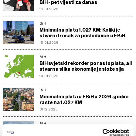
BiH - pet vijesti za danas
16.01.2026
BiH
Minimalna plata 1.027 KM: Koliki je
stvarni trošak za poslodavce u FBiH
15.01.2026
BiH
BiH svjetski rekorder po rastu plata, ali
stvarna slika ekonomije je složenija
14.01.2026
BiH
Minimalna plata u FBiH u 2026. godini
raste na 1.027 KM
31.12.2025
BiH
Bh. ekonomija usporila u 2025., evo šta
nas očekuje u narednoj godini