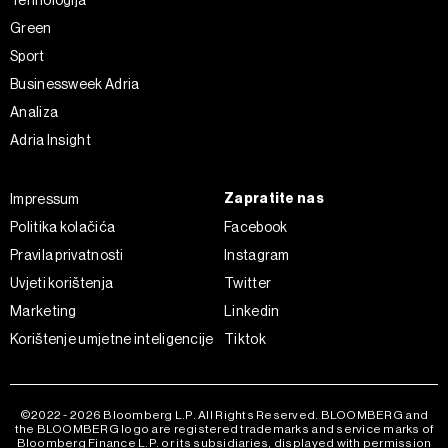
Tehnologija
Green
Sport
Businessweek Adria
Analiza
Adria Insight
Zapratite nas
Impressum
Politika kolačića
Facebook
Pravila privatnosti
Instagram
Uvjeti korištenja
Twitter
Marketing
Linkedin
Korištenje umjetne inteligencije
Tiktok
©2022 - 2026 Bloomberg L.P. All Rights Reserved. BLOOMBERG and
the BLOOMBERG logo are registered trademarks and service marks of
Bloomberg Finance L.P. or its subsidiaries, displayed with permission