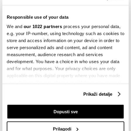
29.12.2025
Responsible use of your data
Newsletter
Minimalna plata u FBiH će rasti oko 27
We and
our 1022 partners
process your personal data,
KM - pet vijesti koje treba da znate
e.g. your IP-number, using technology such as cookies to
19.12.2025
store and access information on your device in order to
serve personalized ads and content, ad and content
BiH
measurement, audience research and services
Iduće sedmice odluka o minimalnoj
development. You have a choice in who uses your data
plati, moguć rast od 2,7 posto
and for what purposes. Your privacy choices are only
18.12.2025
applicable on this digital property where you have made
your choices. You can change or withdraw your consent
BiH
any time from the Cookie Declaration or by clicking on
'Fokus ne treba biti na minimalcu, već
Prikaži detalje
na rastu prosječnih plata'
the Privacy trigger icon.
11.12.2025
If you allow, we would also like to:
Dopusti sve
BiH
Collect information about your geographical
Sve što trebate znati o procesu
location which can be accurate to within several
dogovora o novom minimalcu u FBiH
Prilagodi