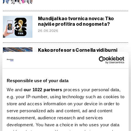
Mundijal kao tvornica novca: Tko
najviše profitira od nogometa?
26.06.2026
Kako profesor s Cornella vidi burni
razvoj digitalnog novca
22.06.2026
Responsible use of your data
AI će uzimati više od vašeg novca ako
mu to dopustite
We and
our 1022 partners
process your personal data,
12.06.2026
e.g. your IP-number, using technology such as cookies to
store and access information on your device in order to
serve personalized ads and content, ad and content
Nova pravila dobrog života: Šta
measurement, audience research and services
generacija Z traži od novca - pet stvari
za danas
development. You have a choice in who uses your data