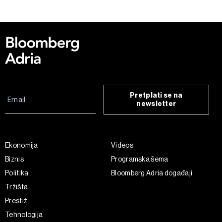
kolačića
. Kolačiće u bilo kojem trenutku možete ponovno
ažurirati klikom na „Prikaži detalje“. Privolu možete u bilo
kojem trenutku povući bez negativnih posljedica.
Pretplati se na
newsletter
Ekonomija
Videos
Biznis
Programska šema
Politika
Bloomberg Adria događaji
Tržišta
Prestiž
Tehnologija