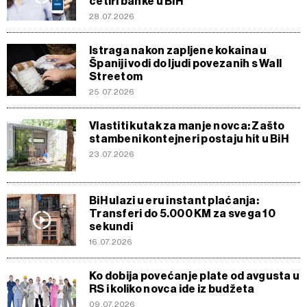
četiri banke u BiH
28.07.2026
Istraga nakon zapljene kokaina u
Španiji vodi do ljudi povezanih s Wall
Streetom
25.07.2026
Vlastiti kutak za manje novca: Zašto
stambeni kontejneri postaju hit u BiH
23.07.2026
BiH ulazi u eru instant plaćanja:
Transferi do 5.000 KM za svega 10
sekundi
16.07.2026
Ko dobija povećanje plate od avgusta u
RS i koliko novca ide iz budžeta
09.07.2026