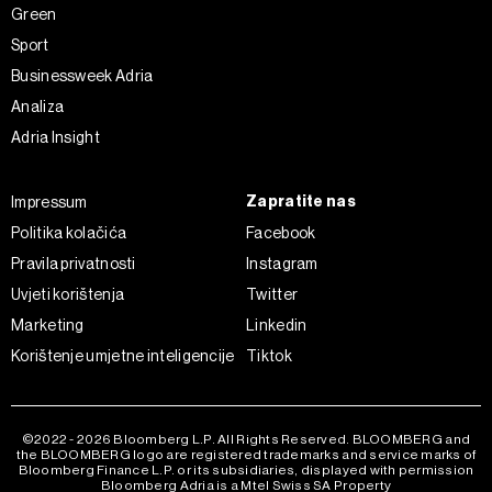
Green
Sport
Businessweek Adria
Analiza
Adria Insight
Zapratite nas
Impressum
Politika kolačića
Facebook
Pravila privatnosti
Instagram
Uvjeti korištenja
Twitter
Marketing
Linkedin
Korištenje umjetne inteligencije
Tiktok
©2022 - 2026 Bloomberg L.P. All Rights Reserved. BLOOMBERG and
the BLOOMBERG logo are registered trademarks and service marks of
Bloomberg Finance L.P. or its subsidiaries, displayed with permission
Bloomberg Adria is a Mtel Swiss SA Property