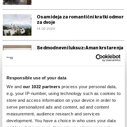
Osam ideja za romantični kratki odmor
za dvoje
14.02.2026
Sedmodnevni luksuz: Aman krstarenja
od 7.700 dolara dnevno
11.02.2026
Responsible use of your data
Sedam ideja za skijaški odmor dok još
ima snijega
We and
our 1022 partners
process your personal data,
09.02.2026
e.g. your IP-number, using technology such as cookies to
store and access information on your device in order to
serve personalized ads and content, ad and content
Gdje odsjesti u Milanu tokom ZOI, ako
measurement, audience research and services
tražite luksuz
development. You have a choice in who uses your data
07.02.2026