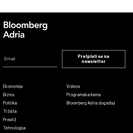
kolačića
. Kolačiće u bilo kojem trenutku možete ponovno
ažurirati klikom na „Prikaži detalje“. Privolu možete u bilo
kojem trenutku povući bez negativnih posljedica.
Pretplati se na
newsletter
Ekonomija
Videos
Biznis
Programska šema
Politika
Bloomberg Adria događaji
Tržišta
Prestiž
Tehnologija