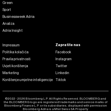
Green
Sport
Businessweek Adria
Analiza
Adria Insight
Zapratite nas
Impressum
Politika kolačića
Facebook
Pravila privatnosti
Instagram
Uvjeti korištenja
Twitter
Marketing
Linkedin
Korištenje umjetne inteligencije
Tiktok
©2022 - 2026 Bloomberg L.P. All Rights Reserved. BLOOMBERG and
the BLOOMBERG logo are registered trademarks and service marks of
Bloomberg Finance L.P. or its subsidiaries, displayed with permission
Bloomberg Adria is a Mtel Swiss SA Property