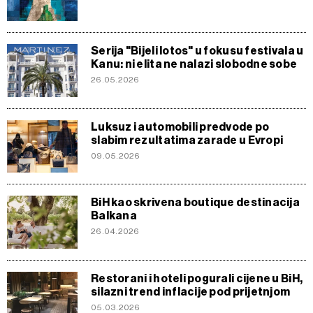
Serija "Bijeli lotos" u fokusu festivala u
Kanu: ni elita ne nalazi slobodne sobe
26.05.2026
Luksuz i automobili predvode po
slabim rezultatima zarade u Evropi
09.05.2026
BiH kao skrivena boutique destinacija
Balkana
26.04.2026
Restorani i hoteli pogurali cijene u BiH,
silazni trend inflacije pod prijetnjom
05.03.2026